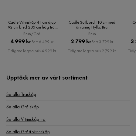
Johan F
JF
Cadle Vitrinskåp 41 cm djup
Cadle Soffbord 110 cm med
C
5 år sedan
92 cm bred 205 cm hög Trä,
Förvaring Hylla, Brun
Brun/Grå
Brun/Grå
Brun
Pris
Original
Pris
Original
4 999 kr
2 799 kr
3 
Verified by Trustvoice
Förr 6 499 kr
Förr 3 799 kr
Pris
Pris
Tidigare lägsta pris 4 999 kr
Tidigare lägsta pris 2 799 kr
Tidi
Upptäck mer av vårt sortiment
Se alla Träskåp
Se alla Grå skåp
Se alla Vitrinskåp trä
Se alla Grått vitrinskåp