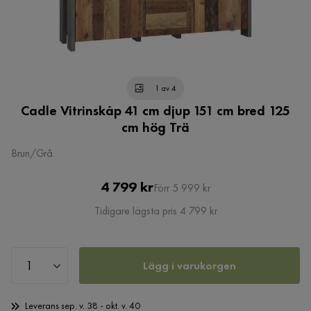
1 av 4
Cadle Vitrinskåp 41 cm djup 151 cm bred 125
cm hög Trä
Brun/Grå
Pris
Original
4 799 kr
Förr 5 999 kr
Pris
Tidigare lägsta pris 4 799 kr
Lägg i varukorgen
Leverans sep. v. 38 - okt. v. 40