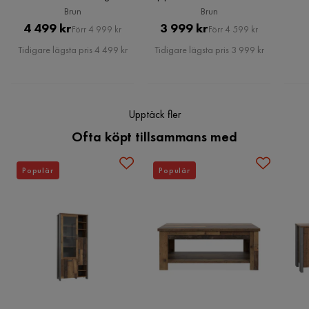
Brun
Trä, Brun
Översatt från norska
•
Visa original
Brun
Brun
Färgnamn
Brun,Grey
Pris
Original
Pris
Original
4 499 kr
3 999 kr
Förr 4 999 kr
Förr 4 599 kr
5 år sedan
Pris
Pris
Stil
Industriell,Rustik
Tidigare lägsta pris 4 499 kr
Tidigare lägsta pris 3 999 kr
Amy M
AM
Serie
Cadle
Upptäck fler
2 år sedan
Ofta köpt tillsammans med
Magdalena L
ML
Populär
Populär
3 år sedan
Kicki H
KH
5 år sedan