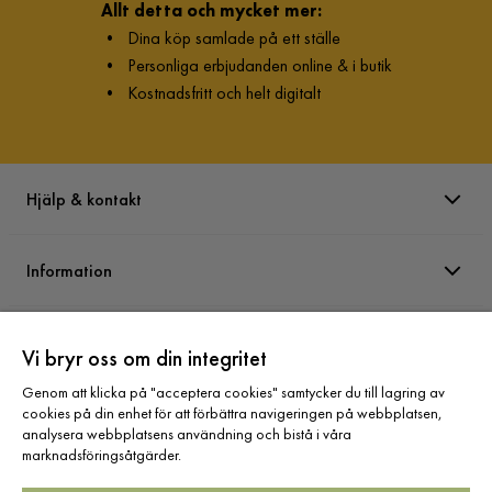
Allt detta och mycket mer:
•
Dina köp samlade på ett ställe
•
Personliga erbjudanden online & i butik
•
Kostnadsfritt och helt digitalt
Hjälp & kontakt
Information
Varumärken
Vi bryr oss om din integritet
Genom att klicka på "acceptera cookies" samtycker du till lagring av
Sortiment
cookies på din enhet för att förbättra navigeringen på webbplatsen,
analysera webbplatsens användning och bistå i våra
marknadsföringsåtgärder.