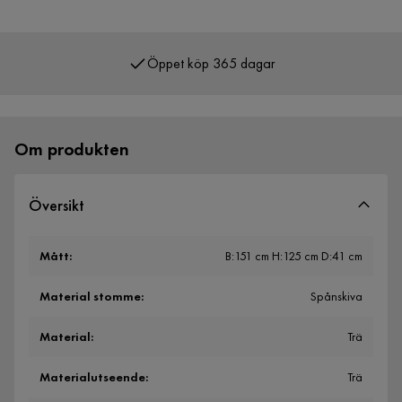
Öppet köp 365 dagar
Över 400 000 nöjda kunder
Om produkten
Översikt
Mått
:
B:151 cm H:125 cm D:41 cm
Material stomme
:
Spånskiva
Material
:
Trä
Materialutseende
:
Trä