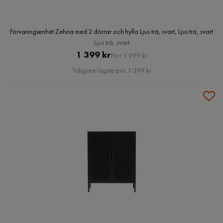
Förvaringsenhet Zehna med 2 dörrar och hylla Ljus trä, svart, Ljus trä, svart
Ljus trä, svart
Pris
Original
1 399 kr
Förr 1 999 kr
Pris
Tidigare lägsta pris 1 399 kr