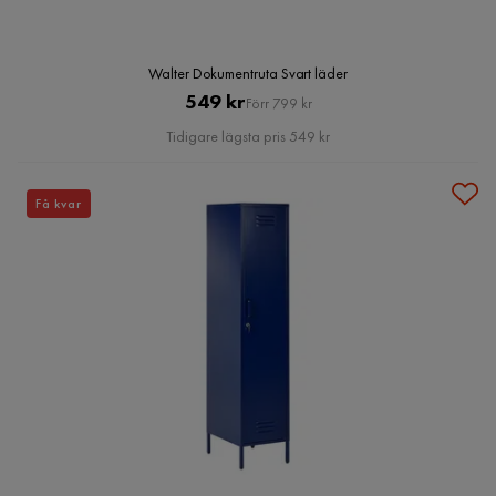
Walter Dokumentruta Svart läder
Pris
Original
549 kr
Förr 799 kr
Pris
Tidigare lägsta pris 549 kr
Få kvar