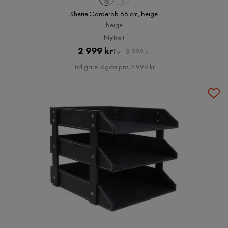
Sherie Garderob 68 cm, beige
beige
Nyhet
Pris
Original
2 999 kr
Förr 3 999 kr
Pris
Tidigare lägsta pris 2 999 kr