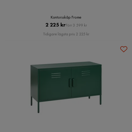
Kontorsskåp Frome
Pris
Original
2 225 kr
Förr 3 599 kr
Pris
Tidigare lägsta pris 2 225 kr