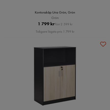
Kontorsskåp Uria Grön, Grön
Grön
Pris
Original
1 799 kr
Förr 2 599 kr
Pris
Tidigare lägsta pris 1 799 kr