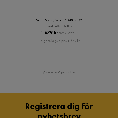
Skåp Misha, Svart, 40x80x102
Svart, 40x80x102
Pris
Original
1 679 kr
Förr 2 999 kr
Pris
Tidigare lägsta pris 1 679 kr
Visar
6
av
6
produkter
Registrera dig för
nyhetsbrev