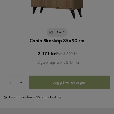
1 av 5
Conin Skoskåp 35x90 cm
Pris
Original
2 171 kr
Förr 3 599 kr
Pris
Tidigare lägsta pris 2 171 kr
Lägg i varukorgen
Leverans mellan tis 25 aug. - fre 4 sep.
Öppet köp 365 dagar