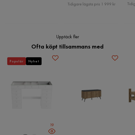
Pris
Tidi
Tidigare lägsta pris 1 999 kr
4 år sedan
Verified by Trustvoice
Upptäck fler
Ofta köpt tillsammans med
Populär
Nyhet
19