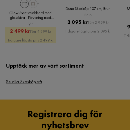
+1
Dune Skoskåp 107 cm, Brun
M
Glow Stort sminkbord med
Brun
glasskiva - Förvaring med
Pris
Original
2 095 kr
lådor och fack 120 cm, Vit
Förr 2 999 kr
Vit
9
Pris
Rabatterat
Original
2 499 kr
Tidigare lägsta pris 2 095 kr
Förr 4 999 kr
Tid
Pris
Pris
Tidigare lägsta pris 2 499 kr
Upptäck mer av vårt sortiment
Se alla Skoskåp trä
Registrera dig för
nyhetsbrev