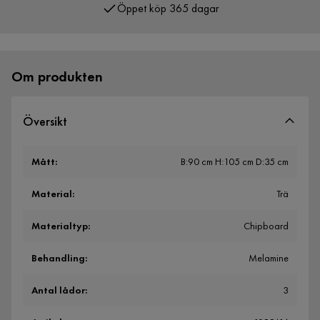
Över 400 000 nöjda kunder
Om produkten
Översikt
Mått
:
B:90 cm H:105 cm D:35 cm
Material
:
Trä
Materialtyp
:
Chipboard
Behandling
:
Melamine
Antal lådor
:
3