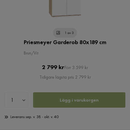
1 av 3
Priesmeyer Garderob 80x189 cm
Brun/Vit
Pris
Original
2 799 kr
Förr 3 599 kr
Pris
Tidigare lägsta pris 2 799 kr
Lägg i varukorgen
Leverans sep. v. 38 - okt. v. 40