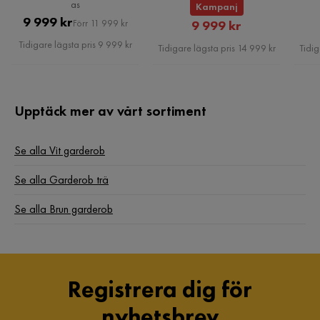
as
Kampanj
Glas
Pris
Original
9 999 kr
Rabatterat
Förr 11 999 kr
9 999 kr
Pris
Pris
Tidigare lägsta pris 9 999 kr
Tidigare lägsta pris 14 999 kr
Tidig
Upptäck mer av vårt sortiment
Se alla Vit garderob
Se alla Garderob trä
Se alla Brun garderob
Registrera dig för
nyhetsbrev