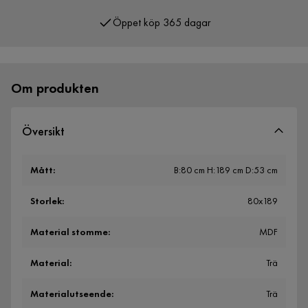
Öppet köp 365 dagar
Över 400 000 nöjda kunder
Om produkten
Översikt
Mått
:
B:80 cm H:189 cm D:53 cm
Storlek
:
80x189
Material stomme
:
MDF
Material
:
Trä
Materialutseende
:
Trä