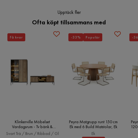
Färgnamn
Brun/Vit
Upptäck fler
Ofta köpt tillsammans med
Stil
Tidlös
Montering krävs
Ja
Få kvar
-33%
Populär
-3
Serie
Priesmeyer
Klinkerville Möbelset
Peyra Matgrupp runt 150 cm
Peyr
Vardagsrum - Tv bänk &
Ek med 6 Build Matstolar, Ek
120
Vitrinskåp med Belysning,
Svart Trä / Brun / Ribbad / Gl
Ek
Svart Trä / Brun / Ribbad /