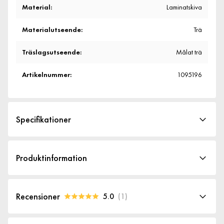
Material
:
Laminatskiva
Materialutseende
:
Trä
Träslagsutseende
:
Målat trä
Artikelnummer
:
1095196
Specifikationer
Artikelnummer:
1095196
Produktinformation
Storlek
Höjd
190 cm
Recensioner
5.0
(
1
)
Bredd
100 cm
5.0
5
☆