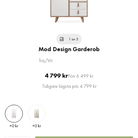
1 av 5
Mod Design Garderob
Trä/Vit
Pris
Original
4 799 kr
Förr 6 499 kr
Pris
Tidigare lägsta pris 4 799 kr
Pris
Pris
+
0 kr
+
0 kr