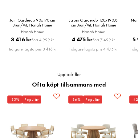
Montering krävs
Ja
Serie
Mod
Jain Garderob 90x170 cm
Jaioni Garderob 120x190,8
Nor
Brun/Vit, Hanah Home
cm Brun/Vit, Hanah Home
Hanah Home
Hanah Home
Pris
Original
Pris
Original
3 416 kr
4 475 kr
5 
Förr 4 999 kr
Förr 7 499 kr
Pris
Pris
Tidigare lägsta pris 3 416 kr
Tidigare lägsta pris 4 475 kr
Tidi
Upptäck fler
Ofta köpt tillsammans med
-33%
Populär
-36%
Populär
-4