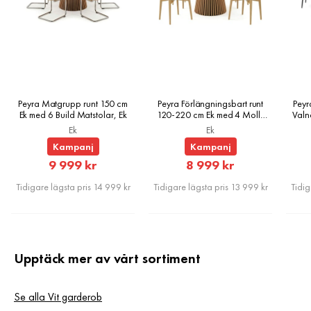
Peyra Matgrupp runt 150 cm
Peyra Förlängningsbart runt
Peyr
Ek med 6 Build Matstolar, Ek
120-220 cm Ek med 4 Molly
Valn
Matstolar, Ek
Ek
Ek
Kampanj
Kampanj
Rabatterat
Rabatterat
9 999 kr
8 999 kr
Pris
Pris
Tidigare lägsta pris 14 999 kr
Tidigare lägsta pris 13 999 kr
Tidig
Upptäck mer av vårt sortiment
Se alla Vit garderob