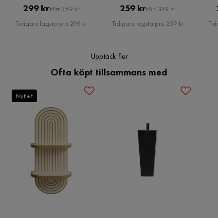
Pris
Original
Pris
Original
299 kr
259 kr
Förr 389 kr
Förr 339 kr
Pris
Pris
4 år sedan
Tidigare lägsta pris 299 kr
Tidigare lägsta pris 259 kr
Tid
Verified by Trustvoice
Upptäck fler
Ofta köpt tillsammans med
Nyhet