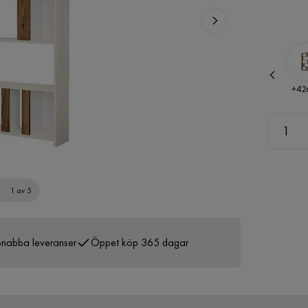
Pris
Pris
+
0 kr
+
42
1 av 5
nabba leveranser
Öppet köp 365 dagar