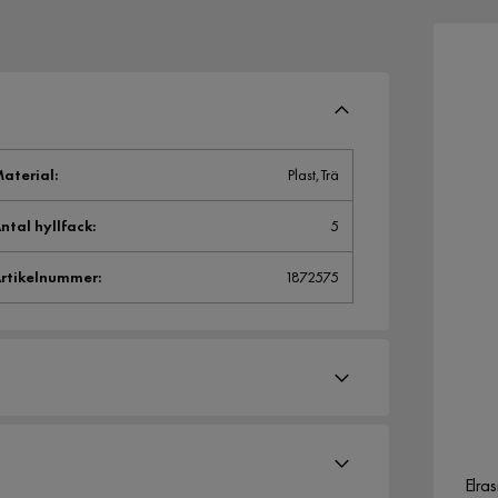
aterial
:
Plast,Trä
ntal hyllfack
:
5
rtikelnummer
:
1872575
Elra