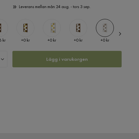
Leverans mellan mån 24 aug. - tors 3 sep.
Pris
Pris
Pris
Pris
Pris
6 kr
+
0 kr
+
0 kr
+
0 kr
+
0 kr
+
426 kr
Lägg i varukorgen