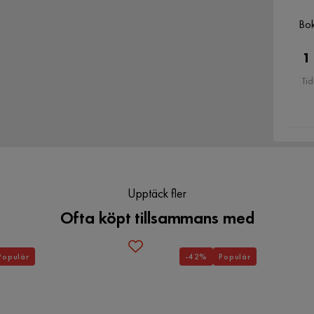
Bok
1
 fick dessa fina bokhyllor. De ser ut som
Tid
esviken: folien som täckte skruvarna
 men inte samma vita och texturerade, men
 i utseende och kvalitet.
Verified by Trustvoice
Upptäck fler
Ofta köpt tillsammans med
Populär
-42%
Populär