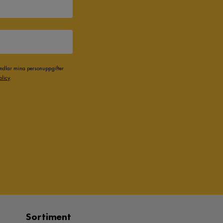
andlar mina personuppgifter
olicy
.
Sortiment