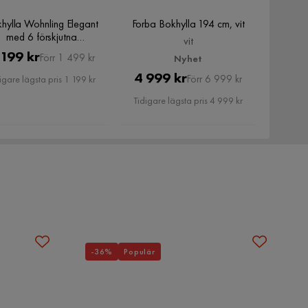
hylla Wohnling Elegant
Forba Bokhylla 194 cm, vit
med 6 förskjutna
vit
förvaringshyllor
Pris
Original
 199 kr
Förr 1 499 kr
Nyhet
Pris
Pris
Original
4 999 kr
Förr 6 999 kr
igare lägsta pris 1 199 kr
Pris
Tidigare lägsta pris 4 999 kr
-36%
Populär