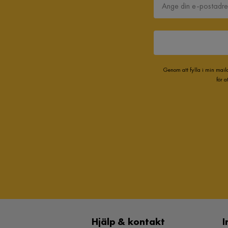
Genom att fylla i min mail
för 
Hjälp & kontakt
I