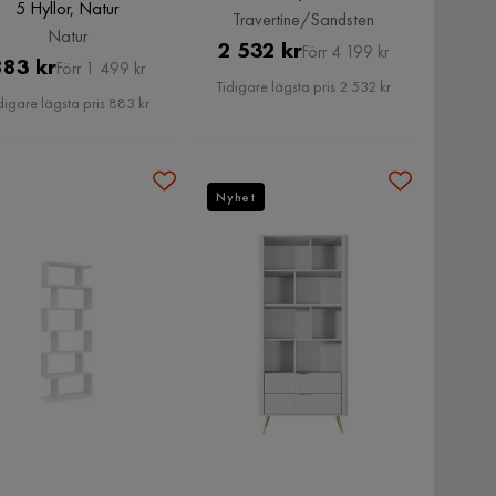
5 Hyllor, Natur
Travertine/Sandsten
Natur
Pris
Original
2 532 kr
Förr 4 199 kr
Pris
Original
883 kr
Förr 1 499 kr
Pris
Tidigare lägsta pris 2 532 kr
Pris
digare lägsta pris 883 kr
Nyhet