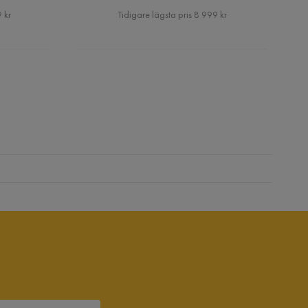
Pris
 kr
Tidigare lägsta pris 8 999 kr