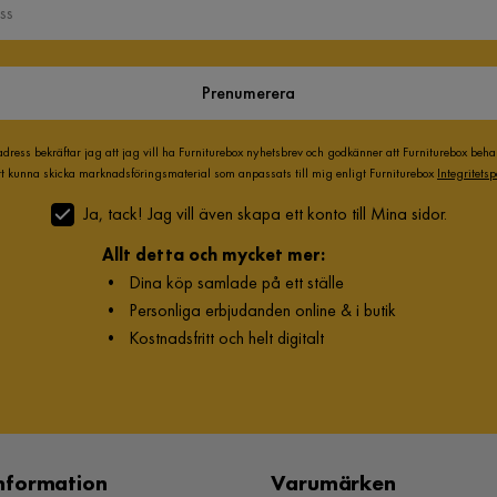
Prenumerera
adress bekräftar jag att jag vill ha Furniturebox nyhetsbrev och godkänner att Furniturebox beh
att kunna skicka marknadsföringsmaterial som anpassats till mig enligt Furniturebox
Integritetsp
Ja, tack! Jag vill även skapa ett konto till Mina sidor.
Allt detta och mycket mer:
•
Dina köp samlade på ett ställe
•
Personliga erbjudanden online & i butik
•
Kostnadsfritt och helt digitalt
nformation
Varumärken