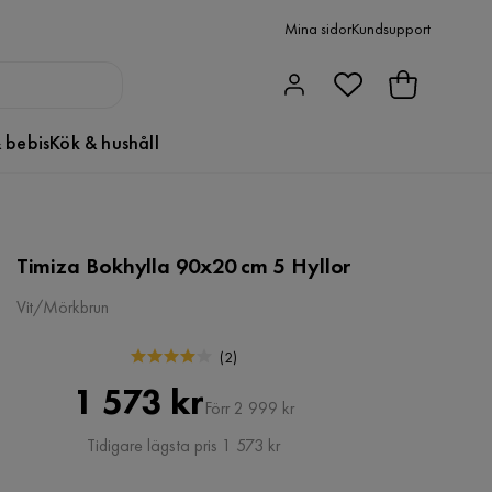
Mina sidor
Kundsupport
 bebis
Kök & hushåll
Timiza Bokhylla 90x20 cm 5 Hyllor
Vit/Mörkbrun
(
2
)
Pris
Original
1 573 kr
Förr 2 999 kr
Pris
Tidigare lägsta pris 1 573 kr