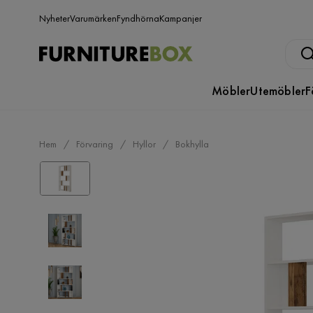
Nyheter
Varumärken
Fyndhörna
Kampanjer
Möbler
Utemöbler
F
Hem
Förvaring
Hyllor
Bokhylla