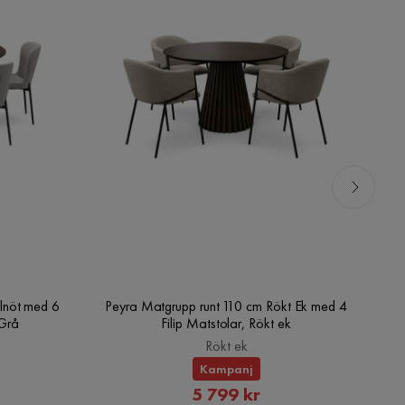
lnöt med 6
Peyra Matgrupp runt 110 cm Rökt Ek med 4
V
/Grå
Filip Matstolar, Rökt ek
Rökt ek
Kampanj
rat
Rabatterat
5 799 kr