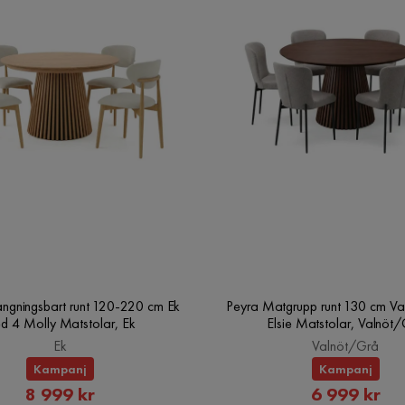
ängningsbart runt 120-220 cm Ek
Peyra Matgrupp runt 130 cm Va
d 4 Molly Matstolar, Ek
Elsie Matstolar, Valnöt
Ek
Valnöt/Grå
Kampanj
Kampanj
Rabatterat
Rabatte
8 999 kr
6 999 kr