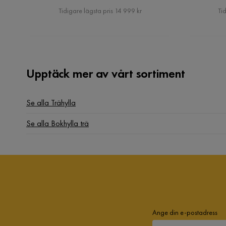
Pris
Tidigare lägsta pris 14 999 kr
Tid
Upptäck mer av vårt sortiment
Se alla Trähylla
Se alla Bokhylla trä
Ange din e-postadress