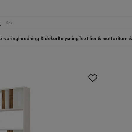
örvaring
Inredning & dekor
Belysning
Textilier & mattor
Barn &