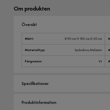
Om produkten
Översikt
Mått
:
B:90 cm H:180 cm D:20 cm
M
Materialtyp
:
Spånskiva,Melamin
A
Färgnamn
:
Vit
A
Specifikationer
Artikelnummer:
1872575
Produktinformation
Storlek