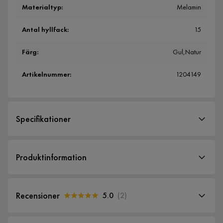
Materialtyp
:
Melamin
Antal hyllfack
:
15
Färg
:
Gul,Natur
Artikelnummer
:
1204149
Specifikationer
Artikelnummer:
1204149
Produktinformation
Storlek
Höjd
170 cm
Recensioner
5.0
(
2
)
Bredd
24 cm
5.0
5
☆