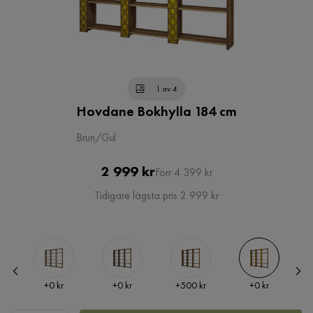
1 av 4
Hovdane Bokhylla 184 cm
Brun/Gul
Pris
Original
2 999 kr
Förr 4 399 kr
Pris
Tidigare lägsta pris 2 999 kr
Pris
Pris
Pris
Pris
r
+
0 kr
+
0 kr
+
500 kr
+
0 kr