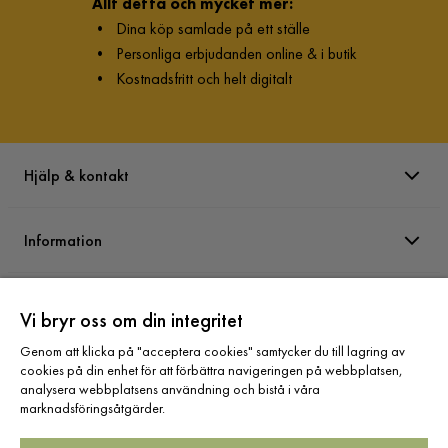
Allt detta och mycket mer:
•
Dina köp samlade på ett ställe
•
Personliga erbjudanden online & i butik
•
Kostnadsfritt och helt digitalt
Hjälp & kontakt
Information
Varumärken
Vi bryr oss om din integritet
Genom att klicka på "acceptera cookies" samtycker du till lagring av
Sortiment
cookies på din enhet för att förbättra navigeringen på webbplatsen,
analysera webbplatsens användning och bistå i våra
marknadsföringsåtgärder.