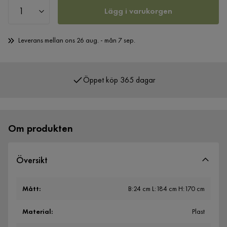
Lägg i varukorgen
Leverans mellan ons 26 aug. - mån 7 sep.
Öppet köp 365 dagar
Över 400 000 nöjda kunder
Om produkten
Översikt
Mått
:
B:24 cm L:184 cm H:170 cm
Material
:
Plast