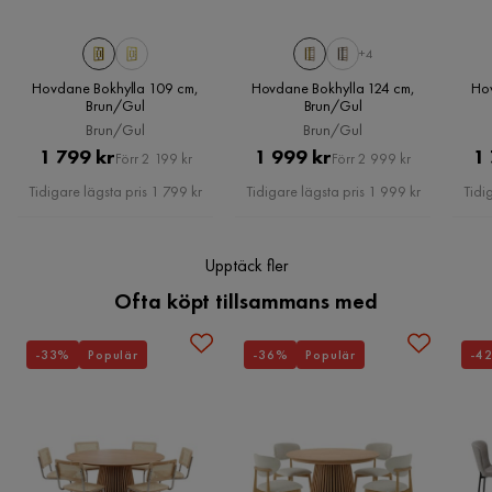
Martin G
Serie
Hovdane
MG
+4
Hovdane Bokhylla 109 cm,
Hovdane Bokhylla 124 cm,
Ho
3 veckor sedan
Brun/Gul
Brun/Gul
Brun/Gul
Brun/Gul
Pris
Original
Pris
Original
1 799 kr
1 999 kr
1
Verified by Trustvoice
Förr 2 199 kr
Förr 2 999 kr
Pris
Pris
Tidigare lägsta pris 1 799 kr
Tidigare lägsta pris 1 999 kr
Tidi
Upptäck fler
Ofta köpt tillsammans med
-33%
Populär
-36%
Populär
-4