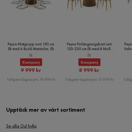
Peyra Matgrupp runt 150 cm
Peyra Förlängningsbart runt
Peyr
Ek med 6 Build Matstolar, Ek
120-220 cm Ek med 4 Molly
Valn
Matstolar, Ek
Ek
Ek
Kampanj
Kampanj
Rabatterat
Rabatterat
9 999 kr
8 999 kr
Pris
Pris
Tidigare lägsta pris 14 999 kr
Tidigare lägsta pris 13 999 kr
Tidig
Upptäck mer av vårt sortiment
Se alla Gul hylla