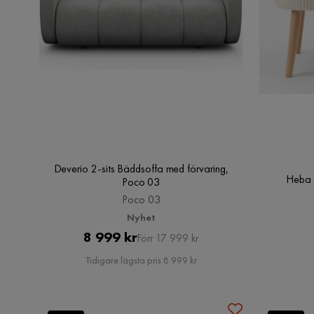
Deverio 2-sits Bäddsoffa med förvaring,
Heba S
Poco 03
Poco 03
Nyhet
Pris
Original
8 999 kr
Förr 17 999 kr
Pris
Tidigare lägsta pris 8 999 kr