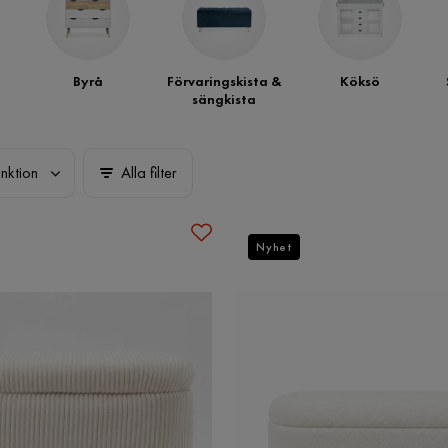
Byrå
Förvaringskista &
Köksö
sängkista
nktion
Alla filter
Nyhet