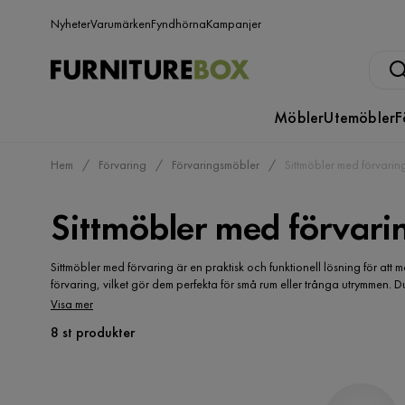
Nyheter
Varumärken
Fyndhörna
Kampanjer
Möbler
Utemöbler
F
Hem
Förvaring
Förvaringsmöbler
Sittmöbler med förvarin
Sittmöbler med förvari
Sittmöbler med förvaring är en praktisk och funktionell lösning för att
förvaring, vilket gör dem perfekta för små rum eller trånga utrymmen. D
fåtöljer eller bänkar. Förvaringsutrymmet kan vara gömt under sittytan e
Visa mer
att ha gott om plats att organisera och förvara dina saker, samtidigt s
8 st produkter