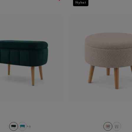
Nyhet
+6