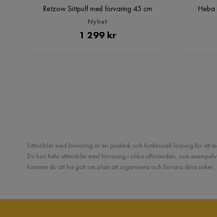
Retzow Sittpuff med förvaring 45 cm
Heba S
Nyhet
Pris
1 299 kr
Sittmöbler med förvaring är en praktisk och funktionell lösning för att
Du kan hitta sittmöbler med förvaring i olika utföranden, som exempelvis
kommer du att ha gott om plats att organisera och förvara dina saker, 