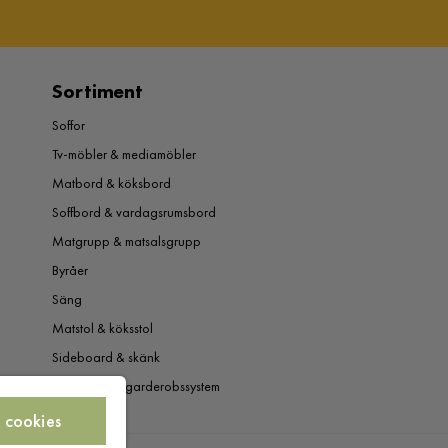
Sortiment
Soffor
Tv-möbler & mediamöbler
Matbord & köksbord
Soffbord & vardagsrumsbord
Matgrupp & matsalsgrupp
Byråer
Säng
Matstol & köksstol
Sideboard & skänk
Garderob & garderobssystem
 cookies