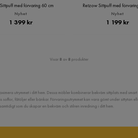
ittpuff med förvaring 60 cm
Retzow Sittpuff med förvari
Nyhet
Nyhet
Pris
Pris
1 399 kr
1 199 kr
Visar
8
av
8
produkter
 maximera utrymmet i ditt hem. Dessa möbler kombinerar bekväm sittplats med smart 
 soffor, fåtöljer eller bänkar. Förvaringsutrymmet kan vara gömt under sittytan ell
samtidigt som du skapar en bekväm och stilren inredning i ditt hem.