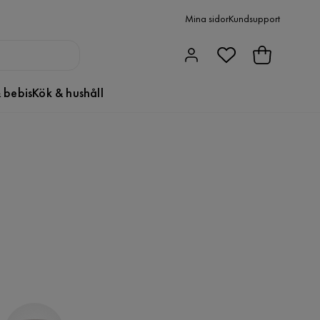
Mina sidor
Kundsupport
 bebis
Kök & hushåll