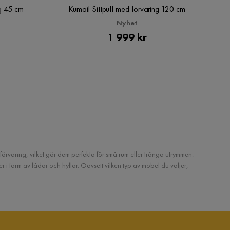
ng 45 cm
Kumail Sittpuff med förvaring 120 cm
Nyhet
Pris
1 999 kr
förvaring, vilket gör dem perfekta för små rum eller trånga utrymmen.
er i form av lådor och hyllor. Oavsett vilken typ av möbel du väljer,