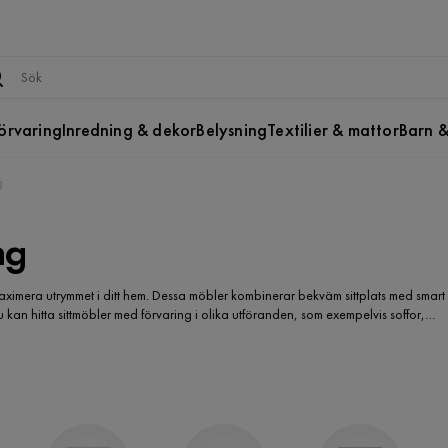
örvaring
Inredning & dekor
Belysning
Textilier & mattor
Barn &
g
ng
 maximera utrymmet i ditt hem. Dessa möbler kombinerar bekväm sittplats med smart
u kan hitta sittmöbler med förvaring i olika utföranden, som exempelvis soffor,
ller i form av lådor och hyllor. Oavsett vilken typ av möbel du väljer, kommer du
om du skapar en bekväm och stilren inredning i ditt hem.