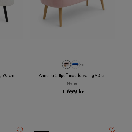
+6
ng 90 cm
Armenia Sittpuff med förvaring 90 cm
Nyhet
Pris
1 699 kr