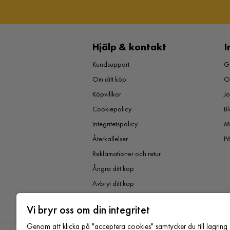
Hjälp & kontakt
I
Kundsupport
Gu
Om ditt köp
O
Köpvillkor
J
Cookiepolicy
Bl
Integritetspolicy
M
Återkallelser
P
Reklamationer och retur
Ångra ditt köp
Avbryt ditt köp
Vi bryr oss om din integritet
Genom att klicka på "acceptera cookies" samtycker du till lagring 