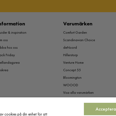
nformation
Varumärken
ider & inspiration
Comfort Garden
m oss
Scandinavian Choice
obba hos oss
deNoord
ack Friday
Hillerstorp
ellandagsrea
Venture Home
åskrea
Concept 55
Bloomington
WOOOD
Visa alla varumärken
Acceptera
av cookies på din enhet för att