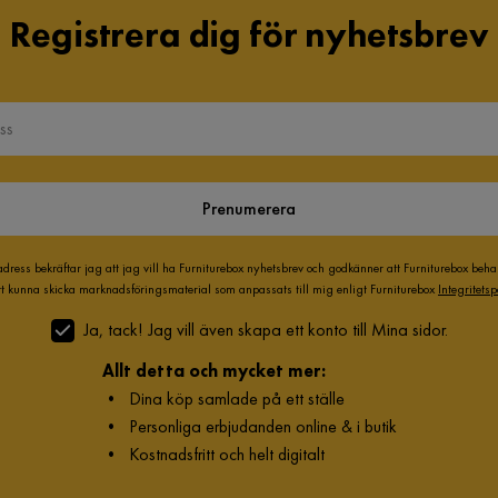
Registrera dig för nyhetsbrev
Prenumerera
adress bekräftar jag att jag vill ha Furniturebox nyhetsbrev och godkänner att Furniturebox beh
att kunna skicka marknadsföringsmaterial som anpassats till mig enligt Furniturebox
Integritetsp
Ja, tack! Jag vill även skapa ett konto till Mina sidor.
Allt detta och mycket mer:
•
Dina köp samlade på ett ställe
•
Personliga erbjudanden online & i butik
•
Kostnadsfritt och helt digitalt