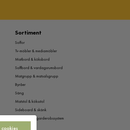
Sortiment
Soffor
Tv-möbler & mediamöbler
Matbord & köksbord
Soffbord & vardagsrumsbord
Matgrupp & matsalsgrupp
Byråer
Säng
Matstol & köksstol
Sideboard & skänk
Garderob & garderobssystem
 cookies