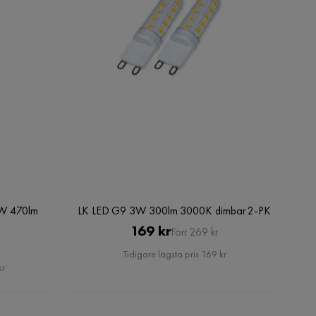
4W 470lm
LK LED G9 3W 300lm 3000K dimbar 2-PK
K
Pris
Original
169 kr
Förr 269 kr
Pris
Tidigare lägsta pris 169 kr
kr