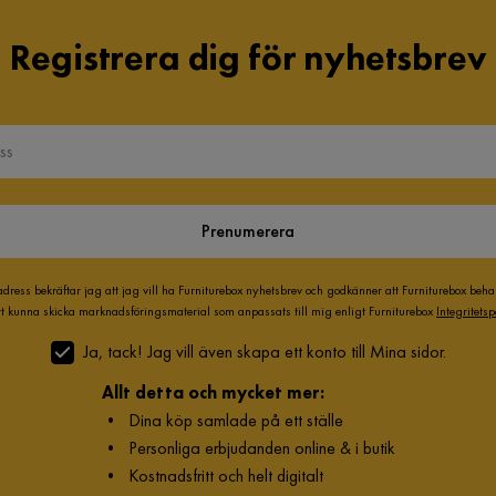
Registrera dig för nyhetsbrev
Prenumerera
adress bekräftar jag att jag vill ha Furniturebox nyhetsbrev och godkänner att Furniturebox beh
att kunna skicka marknadsföringsmaterial som anpassats till mig enligt Furniturebox
Integritetsp
Ja, tack! Jag vill även skapa ett konto till Mina sidor.
Allt detta och mycket mer:
•
Dina köp samlade på ett ställe
•
Personliga erbjudanden online & i butik
•
Kostnadsfritt och helt digitalt