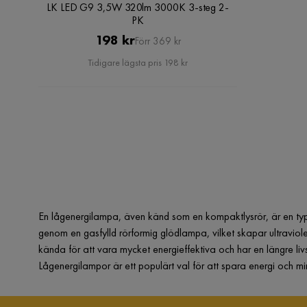
LK LED G9 3,5W 320lm 3000K 3-steg 2-
PK
Pris
Original
198 kr
Förr 369 kr
Pris
Tidigare lägsta pris 198 kr
En lågenergilampa, även känd som en kompaktlysrör, är en typ
genom en gasfylld rörformig glödlampa, vilket skapar ultraviolet
kända för att vara mycket energieffektiva och har en längre l
Lågenergilampor är ett populärt val för att spara energi och m