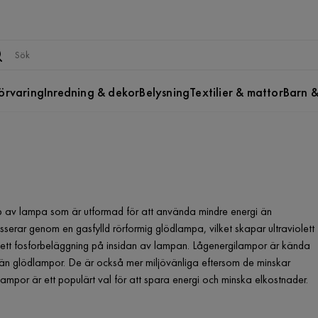
örvaring
Inredning & dekor
Belysning
Textilier & mattor
Barn &
p av lampa som är utformad för att använda mindre energi än
sserar genom en gasfylld rörformig glödlampa, vilket skapar ultraviolett
äffa ett fosforbeläggning på insidan av lampan. Lågenergilampor är kända
d än glödlampor. De är också mer miljövänliga eftersom de minskar
mpor är ett populärt val för att spara energi och minska elkostnader.