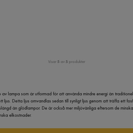
Visar
5
av
5
produkter
 av lampa som är utformad för att använda mindre energi än traditionel
t ljus. Detta ljus omvandlas sedan till synligt ljus genom att träffa ett
ivslängd än glödlampor. De är också mer miljövänliga eftersom de minsk
inska elkostnader.