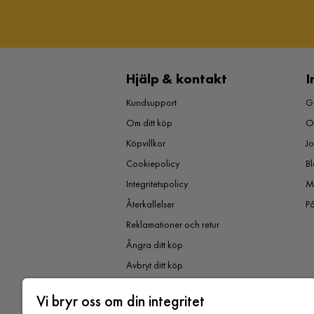
Hjälp & kontakt
I
Kundsupport
Gu
Om ditt köp
O
Köpvillkor
J
Cookiepolicy
Bl
Integritetspolicy
M
Återkallelser
P
Reklamationer och retur
Ångra ditt köp
Avbryt ditt köp
Vi bryr oss om din integritet