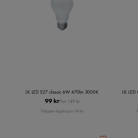
LK LED E27 classic 6W 470lm 3000K
LK LED
Pris
Original
99 kr
Förr 149 kr
Pris
Tidigare lägsta pris 99 kr
T