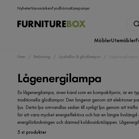
Nyheter
Varumärken
Fyndhörna
Kampanjer
Möbler
Utemöbler
F
Hem
Belysning
Ljuskällor & glödlampor
Lågenergilampa
Lågenergilampa
En lågenergilampa, även känd som en kompaktlysrör, är en ty
traditionella glödlampor. Den fungerar genom att elektroner pa
ljus. Detta ljus omvandlas sedan till synligt ljus genom att tr
för att vara mycket energieffektiva och har en längre livsläng
energiförbrukningen och därmed koldioxidutsläppen. Lågenergila
5 st produkter