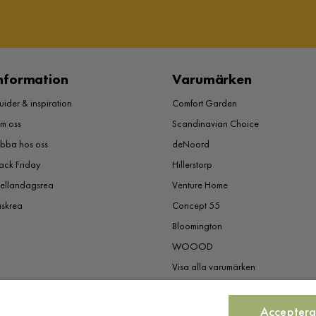
nformation
Varumärken
ider & inspiration
Comfort Garden
m oss
Scandinavian Choice
obba hos oss
deNoord
ack Friday
Hillerstorp
ellandagsrea
Venture Home
åskrea
Concept 55
Bloomington
WOOOD
Visa alla varumärken
Acceptera