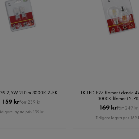
 G9 2,5W 210lm 3000K 2-PK
LK LED E27 filament classic 
3000K filament 2-P
Pris
Original
159 kr
Förr 239 kr
Pris
Original
169 kr
Förr 249 kr
Pris
idigare lägsta pris 159 kr
Pris
Tidigare lägsta pris 169 