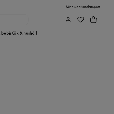
Mina sidor
Kundsupport
 bebis
Kök & hushåll