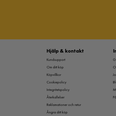
Hjälp & kontakt
I
Kundsupport
Gu
Om ditt köp
O
Köpvillkor
J
Cookiepolicy
Bl
Integritetspolicy
M
Återkallelser
P
Reklamationer och retur
Ångra ditt köp