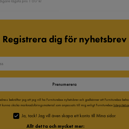
digare lägsta pris 1 017 kr
Registrera dig för nyhetsbrev
Prenumerera
adress bekräftar jag att jag vill ha Furniturebox nyhetsbrev och godkänner att Furniturebox beh
att kunna skicka marknadsföringsmaterial som anpassats till mig enligt Furniturebox
Integritetsp
Ja, tack! Jag vill även skapa ett konto till Mina sidor.
Allt detta och mycket mer: