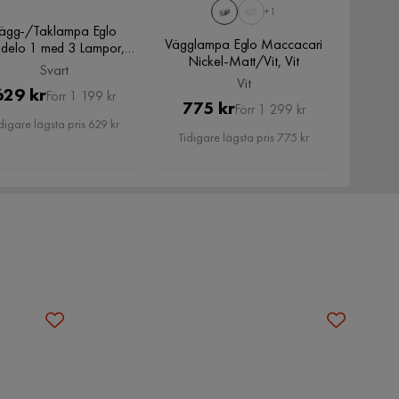
+1
ägg-/Taklampa Eglo
Vägglampa Eglo Maccacari
adelo 1 med 3 Lampor,
Nickel-Matt/Vit, Vit
Svart
Svart
Vit
Pris
Original
629 kr
Förr 1 199 kr
Pris
Original
775 kr
Förr 1 299 kr
Pris
digare lägsta pris 629 kr
Pris
Tidigare lägsta pris 775 kr