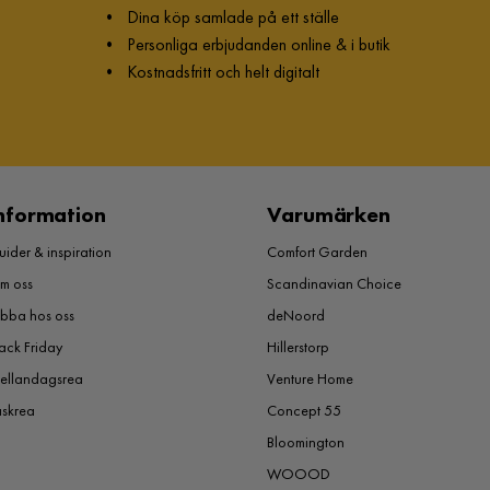
•
Dina köp samlade på ett ställe
•
Personliga erbjudanden online & i butik
•
Kostnadsfritt och helt digitalt
nformation
Varumärken
ider & inspiration
Comfort Garden
m oss
Scandinavian Choice
obba hos oss
deNoord
ack Friday
Hillerstorp
ellandagsrea
Venture Home
åskrea
Concept 55
Bloomington
WOOOD