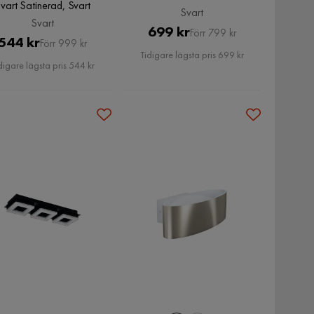
vart Satinerad, Svart
Svart
Svart
Pris
Original
699 kr
Förr 799 kr
Pris
Original
544 kr
Förr 999 kr
Pris
Tidigare lägsta pris 699 kr
Pris
digare lägsta pris 544 kr