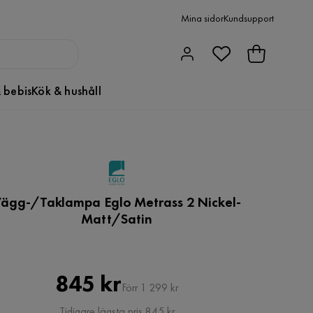
Mina sidor
Kundsupport
 bebis
Kök & hushåll
ägg-/Taklampa Eglo Metrass 2 Nickel-
Matt/Satin
Pris
Original
845 kr
Förr 1 299 kr
Pris
Tidigare lägsta pris 845 kr