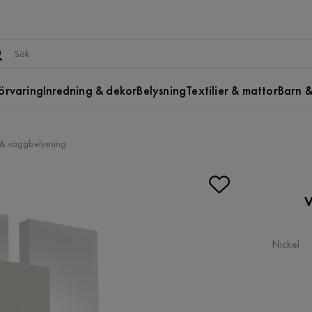
örvaring
Inredning & dekor
Belysning
Textilier & mattor
Barn &
& väggbelysning
V
Nickel