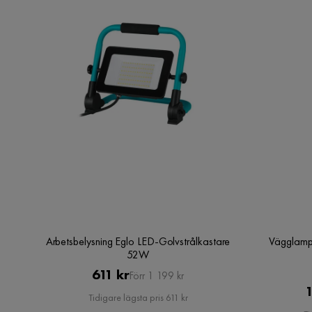
Arbetsbelysning Eglo LED-Golvstrålkastare
Vägglamp
52W
Pris
Original
611 kr
Förr 1 199 kr
1
Pris
Tidigare lägsta pris 611 kr