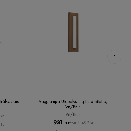
trålkastare
Vägglampa Utebelysning Eglo Bitetto,
Vit/Brun
Vit/Brun
kr
Pris
Original
931 kr
Förr 1 499 kr
 kr
Pris