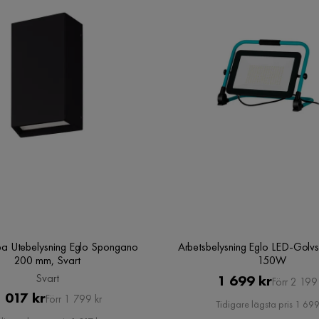
a Utebelysning Eglo Spongano
Arbetsbelysning Eglo LED-Golvs
200 mm, Svart
150W
Svart
Pris
Original
1 699 kr
Förr 2 199 
Pris
Original
 017 kr
Förr 1 799 kr
Pris
Tidigare lägsta pris 1 699
Pris