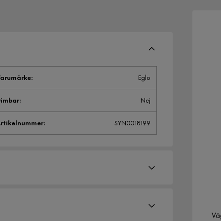
arumärke
:
Eglo
imbar
:
Nej
rtikelnummer
:
SYN0018199
Vä