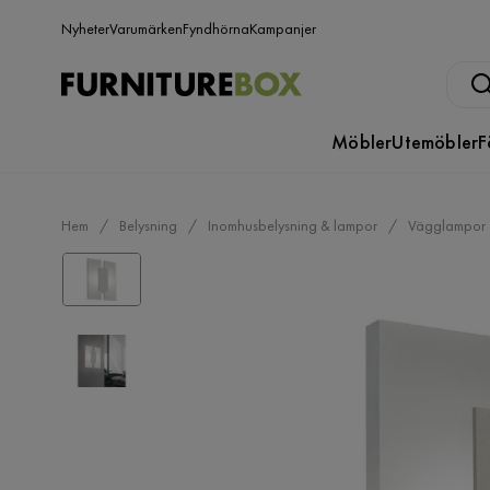
Nyheter
Varumärken
Fyndhörna
Kampanjer
Möbler
Utemöbler
F
Hem
Belysning
Inomhusbelysning & lampor
Vägglampor 