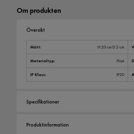
Om produkten
Översikt
Mått
:
H:20 cm D:2 cm
V
Materialtyp
:
Plast
D
IP Klass
:
IP20
A
Specifikationer
Artikelnummer:
SYN0018199
Produktinformation
Storlek