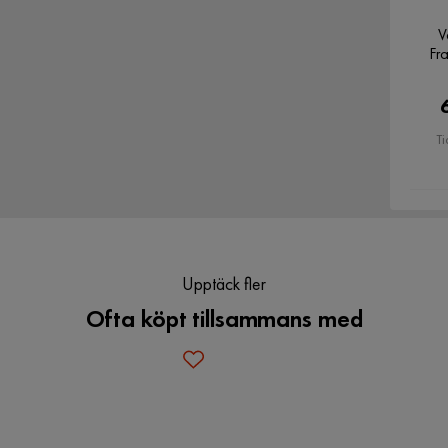
V
Fr
Ti
Upptäck fler
Ofta köpt tillsammans med