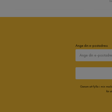
Ti
Ange din e-postadress
Genom att fylla i min mail
för 