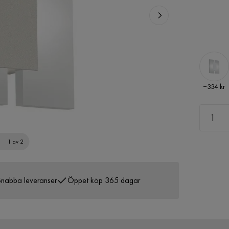
Pris
−334 kr
1 av 2
nabba leveranser
Öppet köp 365 dagar