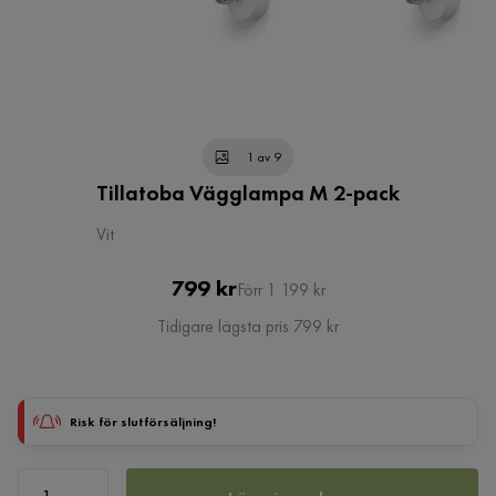
1 av 9
Tillatoba Vägglampa M 2-pack
Vit
Pris
Original
799 kr
Förr 1 199 kr
Pris
Tidigare lägsta pris 799 kr
Risk för slutförsäljning!