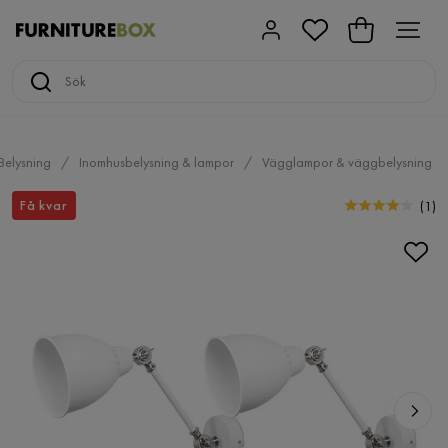
Belysning
Inomhusbelysning & lampor
Vägglampor & väggbelysning
Få kvar
(
1
)