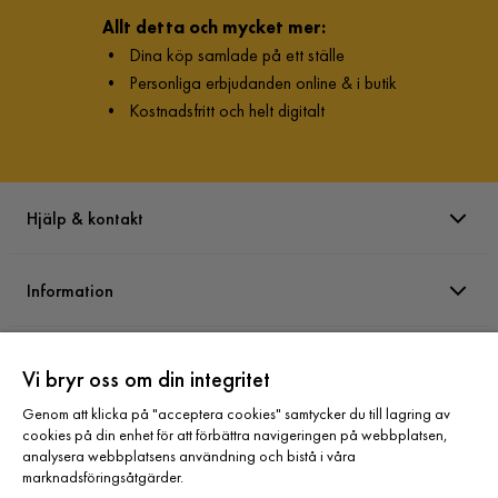
Allt detta och mycket mer:
•
Dina köp samlade på ett ställe
•
Personliga erbjudanden online & i butik
•
Kostnadsfritt och helt digitalt
Hjälp & kontakt
Information
Varumärken
Vi bryr oss om din integritet
Genom att klicka på "acceptera cookies" samtycker du till lagring av
Sortiment
cookies på din enhet för att förbättra navigeringen på webbplatsen,
analysera webbplatsens användning och bistå i våra
marknadsföringsåtgärder.