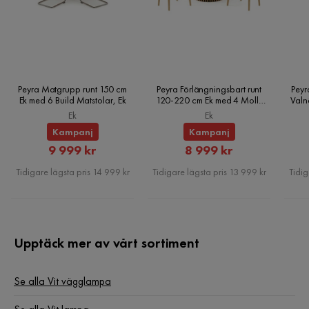
halogenlampor, energieffektiva lampor, Lampan har ingen
inbyggd strömbrytare, därför är det nödvändigt att installera
en väggbrytare
Underhållstips:
Peyra Matgrupp runt 150 cm
Peyra Förlängningsbart runt
Peyr
Ek med 6 Build Matstolar, Ek
120-220 cm Ek med 4 Molly
Valn
Matstolar, Ek
Ek
Ek
Metall:
Kampanj
Kampanj
1. Rengör med ett milt rengöringsmedel och en mjuk trasa,
Rabatterat
Rabatterat
9 999 kr
8 999 kr
torka torrt efteråt
Pris
Pris
2. Använd polermedel på koppar eller kromade element
Tidigare lägsta pris 14 999 kr
Tidigare lägsta pris 13 999 kr
Tidig
3. Undvik repor genom att inte använda rengöringsmedel.
Upptäck mer av vårt sortiment
Se alla Vit vägglampa