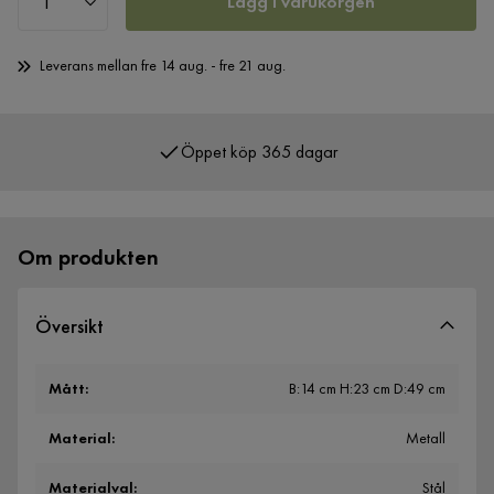
Lägg i varukorgen
Leverans mellan fre 14 aug. - fre 21 aug.
Öppet köp 365 dagar
Över 400 000 nöjda kunder
Om produkten
Översikt
Mått
:
B:14 cm H:23 cm D:49 cm
Material
:
Metall
Materialval
:
Stål