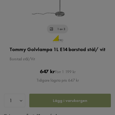
1 av 3
Tommy Golvlampa 1L E14 borstad stål/ vit
Borstad stål/Vit
Pris
Original
647 kr
Förr 1 199 kr
Pris
Tidigare lägsta pris 647 kr
Lägg i varukorgen