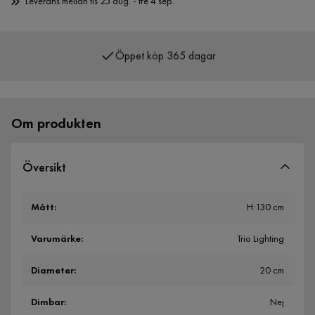
Leverans mellan tis 25 aug. - fre 4 sep.
Öppet köp 365 dagar
Över 400 000 nöjda kunder
Om produkten
Översikt
Mått
:
H:130 cm
Varumärke
:
Trio Lighting
Diameter
:
20 cm
Dimbar
:
Nej