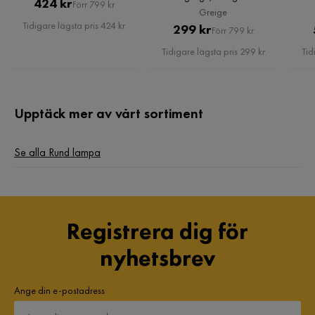
Pris
Original
424 kr
Förr 799 kr
Greige
Pris
Tidigare lägsta pris 424 kr
Pris
Original
299 kr
Förr 799 kr
Pris
Tidigare lägsta pris 299 kr
Tid
Upptäck mer av vårt sortiment
Se alla Rund lampa
Registrera dig för
nyhetsbrev
Ange din e-postadress