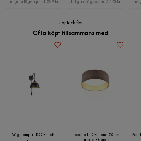
Tidigare lägsta pris 1 399 kr
Tidigare lägsta pris 2 773 kr
Tidi
Sockel
E14
Upptäck fler
Serie
Ofta köpt tillsammans med
Vägglampa TRIO Punch
Locarno LED Plafond 28 cm
Pend
greige, Greige