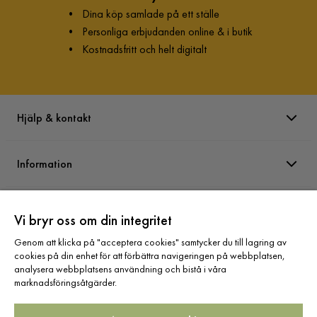
•
Dina köp samlade på ett ställe
•
Personliga erbjudanden online & i butik
•
Kostnadsfritt och helt digitalt
Hjälp & kontakt
Information
Varumärken
Vi bryr oss om din integritet
Genom att klicka på "acceptera cookies" samtycker du till lagring av
Sortiment
cookies på din enhet för att förbättra navigeringen på webbplatsen,
analysera webbplatsens användning och bistå i våra
marknadsföringsåtgärder.