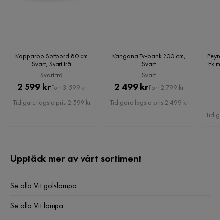
Kopparbo Soffbord 80 cm
Kangana Tv-bänk 200 cm,
Peyr
Svart, Svart trä
Svart
Ek m
Svart trä
Svart
Pris
Original
Pris
Original
2 599 kr
2 499 kr
Förr 3 599 kr
Förr 2 799 kr
Pris
Pris
Tidigare lägsta pris 2 599 kr
Tidigare lägsta pris 2 499 kr
Tidig
Upptäck mer av vårt sortiment
Se alla Vit golvlampa
Se alla Vit lampa