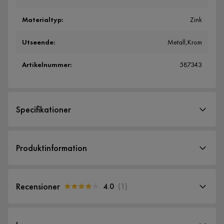
Materialtyp
:
Zink
Utseende
:
Metall,Krom
Artikelnummer
:
587343
Specifikationer
Artikelnummer:
587343
Produktinformation
Storlek
Höjd
1980 cm
Recensioner
4.0
(
1
)
Bredd
530 cm
4.0
5
☆
Längd
530 cm
4
☆