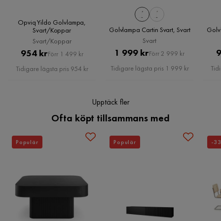
Opviq Yildo Golvlampa,
Golvlampa Cartin Svart, Svart
Golv
Svart/Koppar
Svart
Svart/Koppar
Pris
Original
Pris
Original
1 999 kr
9
954 kr
Förr 2 999 kr
Förr 1 499 kr
Pris
Pris
Tidigare lägsta pris 1 999 kr
Tid
Tidigare lägsta pris 954 kr
Upptäck fler
Ofta köpt tillsammans med
Populär
Populär
-3