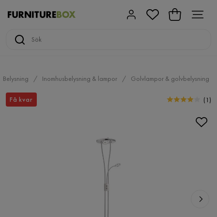
Belysning
Inomhusbelysning & lampor
Golvlampor & golvbelysning
Få kvar
(
1
)