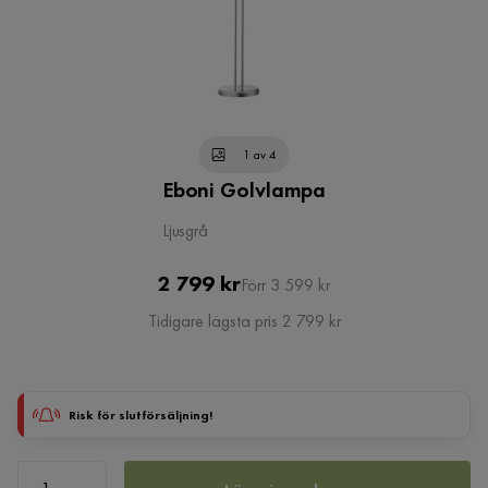
1 av 4
Eboni Golvlampa
Ljusgrå
Pris
Original
2 799 kr
Förr 3 599 kr
Pris
Tidigare lägsta pris 2 799 kr
Risk för slutförsäljning!