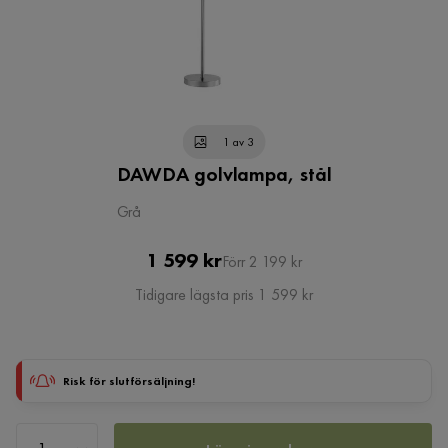
1 av 3
DAWDA golvlampa, stål
Grå
Pris
Original
1 599 kr
Förr 2 199 kr
Pris
Tidigare lägsta pris 1 599 kr
Risk för slutförsäljning!