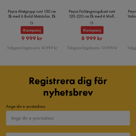
Peyra Matgrupp runt 150 cm
Peyra Förlängningsbart runt
Peyr
Ek med 6 Build Matstolar, Ek
120-220 cm Ek med 4 Molly
Valn
Matstolar, Ek
Ek
Ek
Kampanj
Kampanj
Rabatterat
Rabatterat
9 999 kr
8 999 kr
Pris
Pris
Tidigare lägsta pris 14 999 kr
Tidigare lägsta pris 13 999 kr
Tidig
Registrera dig för
nyhetsbrev
Ange din e-postadress