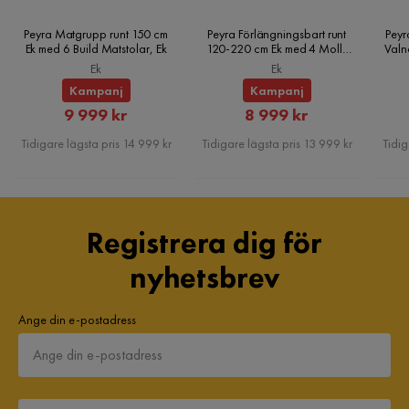
Peyra Matgrupp runt 150 cm
Peyra Förlängningsbart runt
Peyr
Ek med 6 Build Matstolar, Ek
120-220 cm Ek med 4 Molly
Valn
Matstolar, Ek
Ek
Ek
Kampanj
Kampanj
Rabatterat
Rabatterat
9 999 kr
8 999 kr
Pris
Pris
Tidigare lägsta pris 14 999 kr
Tidigare lägsta pris 13 999 kr
Tidig
Registrera dig för
nyhetsbrev
Ange din e-postadress