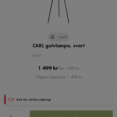
1 av 5
CARL golvlampa, svart
Svart
Pris
Original
1 499 kr
Förr 1 899 kr
Pris
Tidigare lägsta pris 1 499 kr
Risk för slutförsäljning!