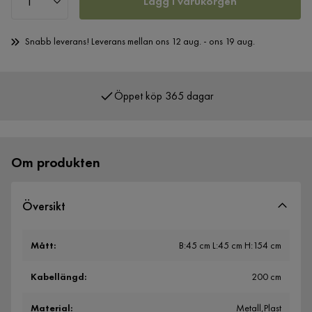
Lägg i varukorgen
Snabb leverans! Leverans mellan ons 12 aug. - ons 19 aug.
Öppet köp 365 dagar
Över 400 000 nöjda kunder
Om produkten
Översikt
Mått
:
B:45 cm L:45 cm H:154 cm
Kabellängd
:
200 cm
Material
:
Metall,Plast