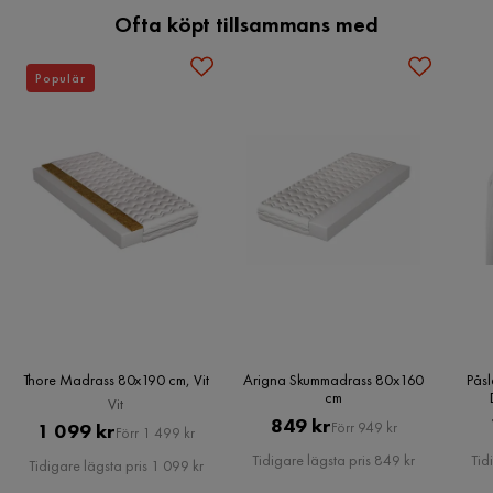
Ofta köpt tillsammans med
Populär
Thore Madrass 80x190 cm, Vit
Arigna Skummadrass 80x160
Påsl
cm
Vit
Pris
Original
849 kr
Pris
Original
1 099 kr
Förr 949 kr
Förr 1 499 kr
Pris
Pris
Tidigare lägsta pris 849 kr
Tid
Tidigare lägsta pris 1 099 kr