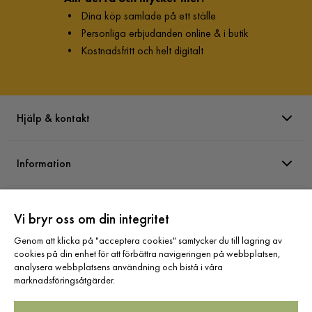
•
Dina köp samlade på ett ställe
•
Personliga erbjudanden online & i butik
•
Kostnadsfritt och helt digitalt
Hjälp & kontakt
Information
Varumärken
Vi bryr oss om din integritet
Genom att klicka på "acceptera cookies" samtycker du till lagring av
Sortiment
cookies på din enhet för att förbättra navigeringen på webbplatsen,
analysera webbplatsens användning och bistå i våra
marknadsföringsåtgärder.