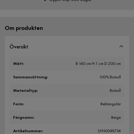
Över 400 000 nöjda kunder
Om produkten
Översikt
Mått
:
B:140 cm H:1 cm D:200 cm
Sammansättning
:
100% Bomull
Materialtyp
:
Bomull
Form
:
Rektangulär
Färgnamn
:
Beige
Artikelnummer
:
SYN0048734