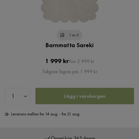
1 av 5
Barnmatta Sareki
Pris
Original
1 999 kr
Förr 2 999 kr
Pris
Tidigare lägsta pris 1 999 kr
Lägg i varukorgen
Leverans mellan fre 14 aug. - fre 21 aug.
Öppet köp 365 dagar