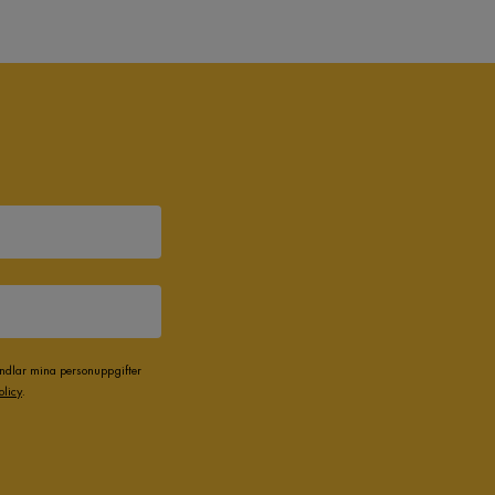
andlar mina personuppgifter
olicy
.