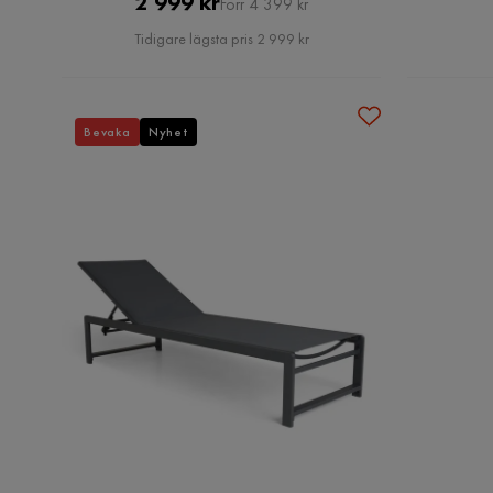
Pris
Original
2 999 kr
Förr 4 399 kr
Pris
Tidigare lägsta pris 2 999 kr
Bevaka
Nyhet