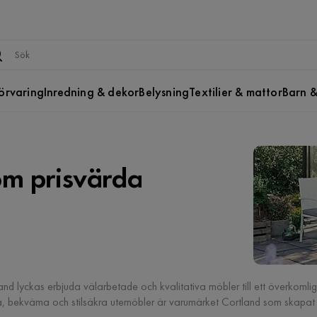
örvaring
Inredning & dekor
Belysning
Textilier & mattor
Barn &
om prisvärda
land lyckas erbjuda välarbetade och kvalitativa möbler till ett överkomligt
ta, bekväma och stilsäkra utemöbler är varumärket Cortland som skapat f