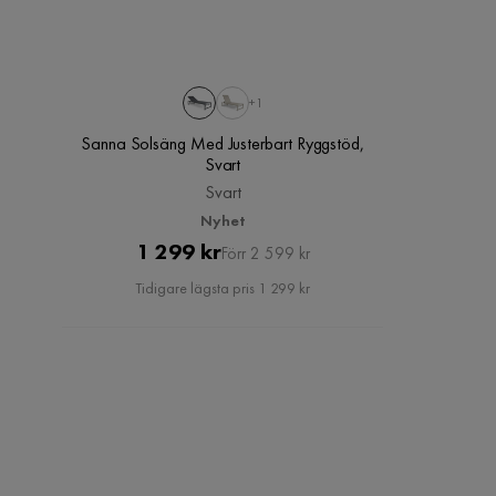
+1
Sanna Solsäng Med Justerbart Ryggstöd,
Svart
Svart
Nyhet
Pris
Original
1 299 kr
Förr 2 599 kr
Pris
Tidigare lägsta pris 1 299 kr