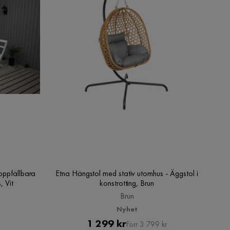
oppfällbara
Etna Hängstol med stativ utomhus - Äggstol i
, Vit
konstrotting, Brun
Brun
Nyhet
Pris
Original
1 299 kr
Förr 3 799 kr