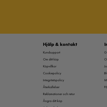
Hjälp & kontakt
I
Kundsupport
Gu
Om ditt köp
O
Köpvillkor
J
Cookiepolicy
Bl
Integritetspolicy
M
Återkallelser
P
Reklamationer och retur
Ångra ditt köp