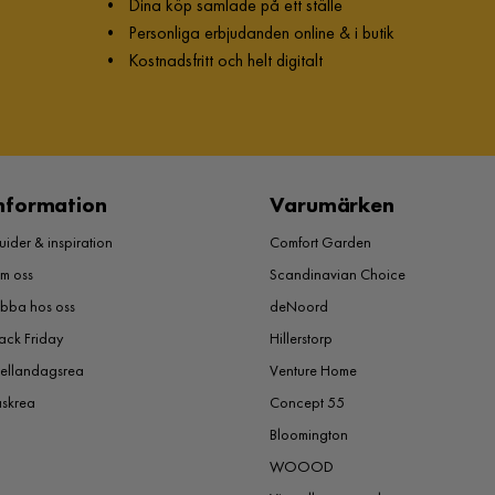
•
Dina köp samlade på ett ställe
•
Personliga erbjudanden online & i butik
•
Kostnadsfritt och helt digitalt
nformation
Varumärken
ider & inspiration
Comfort Garden
m oss
Scandinavian Choice
obba hos oss
deNoord
ack Friday
Hillerstorp
ellandagsrea
Venture Home
åskrea
Concept 55
Bloomington
WOOOD