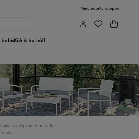
Mina sidor
Kundsupport
 bebis
Kök & hushåll
 pris. För dig som är ute efter
ör dig.