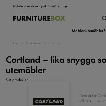
Nyheter
Varumärken
Fyndhörna
Kampanjer
Möbler
Utemöbler
F
Hem
Varumärken
Cortland
Cortland – lika snygga s
utemöbler
5 st produkter
I flera år har Cort
hållbara, lättsköt