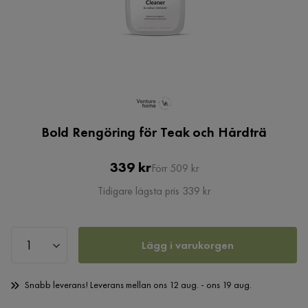
Bold Rengöring för Teak och Hårdträ
Pris
Original
339 kr
Förr 509 kr
Pris
Tidigare lägsta pris 339 kr
Lägg i varukorgen
Snabb leverans! Leverans mellan ons 12 aug. - ons 19 aug.