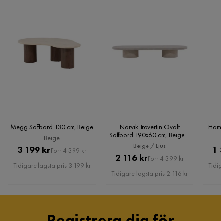
Megg Soffbord 130 cm, Beige
Narvik Travertin Ovalt
Hamd
Soffbord 190x60 cm, Beige /
Beige
Ljus
Beige / Ljus
Pris
Original
3 199 kr
1 
Förr 4 399 kr
Pris
Original
2 116 kr
Förr 4 399 kr
Pris
Tidigare lägsta pris 3 199 kr
Tidi
Pris
Tidigare lägsta pris 2 116 kr
Registrera dig för