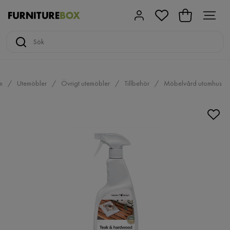
m
Utemöbler
Övrigt utemöbler
Tillbehör
Möbelvård utomhus