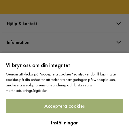
Hjälp & kontakt
Information
Varumärken
Vi bryr oss om din integritet
Genom att klicka på "acceptera cookies" samtycker du till lagring av
Sortiment
cookies på din enhet för att förbättra navigeringen på webbplatsen,
analysera webbplatsens användning och bistå i våra
marknadsföringsåtgärder.
Acceptera cookies
Följ oss
Inställningar