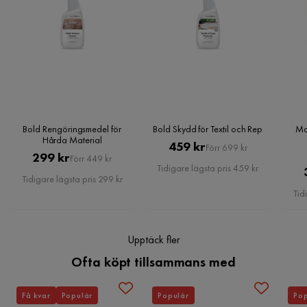
vi tyvärr inte erbjuda dessa för ditt postnummer och valda
produkter.
Läs våra
Köpvillkor
för mer information.
Bold Rengöringsmedel för
Bold Skydd för Textil och Rep
Ma
Hårda Material
Pris
Original
459 kr
Förr 699 kr
Pris
Original
299 kr
Förr 449 kr
Pris
Tidigare lägsta pris 459 kr
Pris
Tidigare lägsta pris 299 kr
Tid
Upptäck fler
Ofta köpt tillsammans med
Få kvar
Populär
Populär
Pop