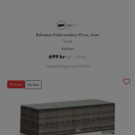
+1
Bahamas Avslut utomhus 90 cm, Svart
Svart
Nyhet
Pris
Original
699 kr
Förr 1 599 kr
Pris
Tidigare lägsta pris 699 kr
Få kvar
Outlet