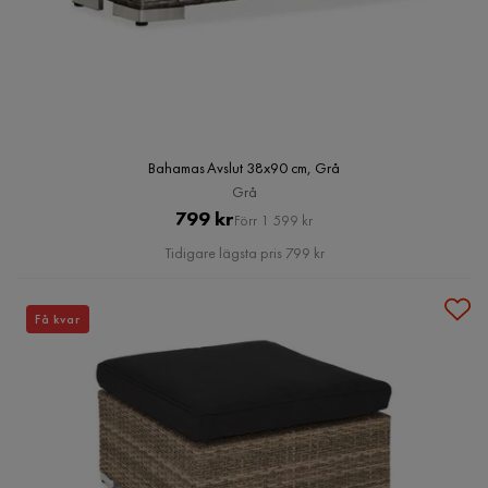
Bahamas Avslut 38x90 cm, Grå
Grå
Pris
Original
799 kr
Förr 1 599 kr
Pris
Tidigare lägsta pris 799 kr
Få kvar