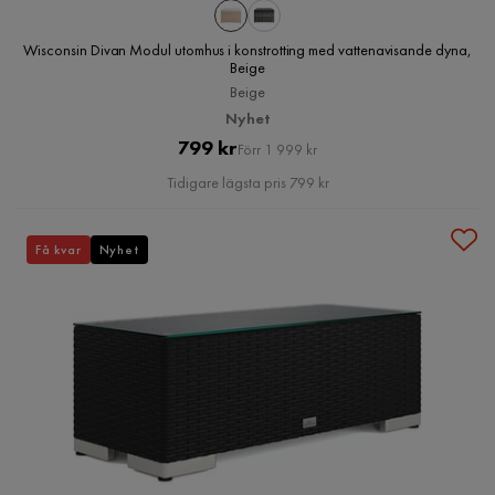
Wisconsin Divan Modul utomhus i konstrotting med vattenavisande dyna,
Beige
Beige
Nyhet
Pris
Original
799 kr
Förr 1 999 kr
Pris
Tidigare lägsta pris 799 kr
Få kvar
Nyhet