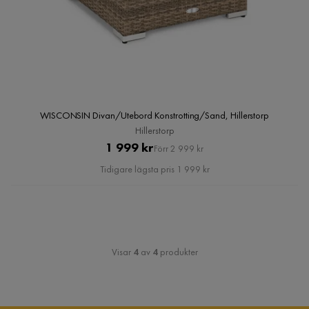
WISCONSIN Divan/Utebord Konstrotting/Sand, Hillerstorp
Hillerstorp
Pris
Original
1 999 kr
Förr 2 999 kr
Pris
Tidigare lägsta pris 1 999 kr
Visar
4
av
4
produkter