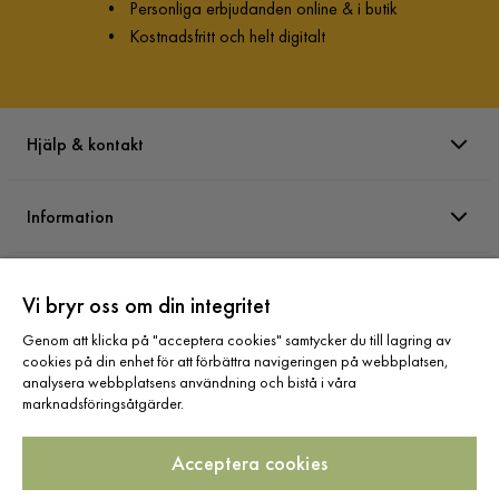
•
Personliga erbjudanden online & i butik
•
Kostnadsfritt och helt digitalt
Hjälp & kontakt
Information
Varumärken
Vi bryr oss om din integritet
Genom att klicka på "acceptera cookies" samtycker du till lagring av
Sortiment
cookies på din enhet för att förbättra navigeringen på webbplatsen,
analysera webbplatsens användning och bistå i våra
marknadsföringsåtgärder.
Acceptera cookies