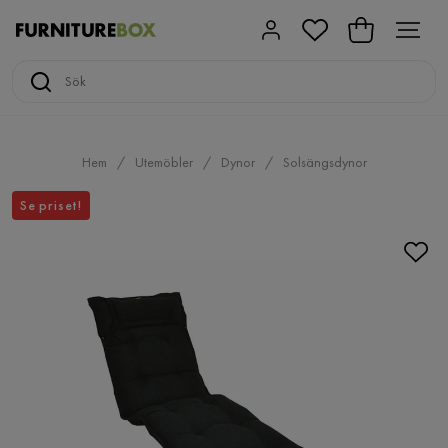
Hem
Utemöbler
Dynor
Solsängsdynor
Se priset!