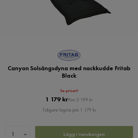
Canyon Solsängsdyna med nackkudde Fritab
Black
Se priset!
Pris
Original
1 179 kr
Förr 2 199 kr
Pris
Tidigare lägsta pris 1 179 kr
Lägg i varukorgen