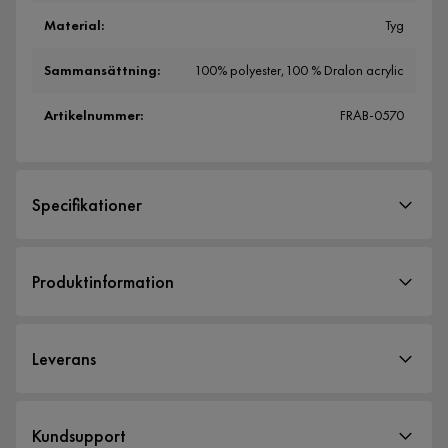
Material
:
Tyg
Sammansättning
:
100% polyester,100 % Dralon acrylic
Artikelnummer
:
FRAB-0570
Specifikationer
Artikelnummer:
FRAB-0570
Produktinformation
Storlek
Tjocklek
8 cm
Leverans
Bredd
60 cm
Längd
120 cm
Leveranssätt
Kundsupport