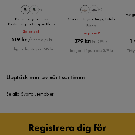
+4
+2
Askgr
Positionsdyna Fritab
Oscar Sittdyna Beige, Fritab
Positionsdyna Canyon Black
Fritab
Se priset!
Se priset!
Pris
Original
519 kr
/st
Pris
Original
Förr 899 kr
379 kr
1 
Förr 699 kr
Pris
Pris
Tidigare lägsta pris 519 kr
Tidigare lägsta pris 379 kr
Tidi
Upptäck mer av vårt sortiment
Se alla Svarta utemöbler
Registrera dig för