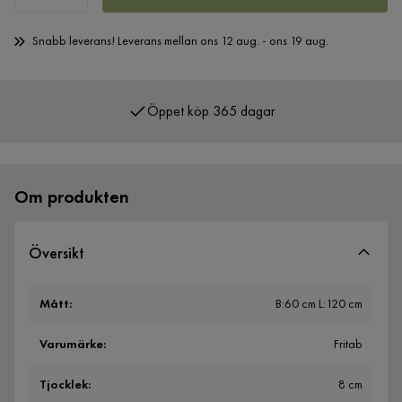
Snabb leverans! Leverans mellan ons 12 aug. - ons 19 aug.
Öppet köp 365 dagar
Över 400 000 nöjda kunder
Om produkten
Översikt
Mått
:
B:60 cm L:120 cm
Varumärke
:
Fritab
Tjocklek
:
8 cm