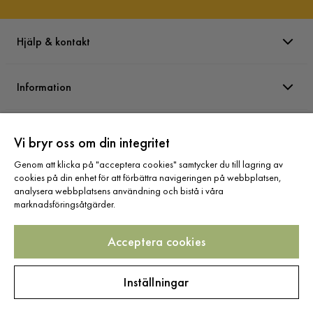
Hjälp & kontakt
Information
Varumärken
Vi bryr oss om din integritet
Genom att klicka på "acceptera cookies" samtycker du till lagring av
Sortiment
cookies på din enhet för att förbättra navigeringen på webbplatsen,
analysera webbplatsens användning och bistå i våra
marknadsföringsåtgärder.
Acceptera cookies
Följ oss
Inställningar
Copyright © 2025 Home Furnishing Nordic AB