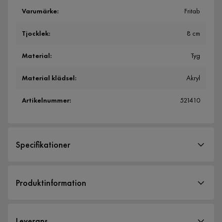
Varumärke
:
Fritab
Tjocklek
:
8 cm
Material
:
Tyg
Material klädsel
:
Akryl
Artikelnummer
:
521410
Specifikationer
Artikelnummer:
521410
Produktinformation
Storlek
Tjocklek
8 cm
Leverans