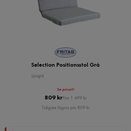
Selection Positionsstol Grå
Ljusgrå
Se priset!
Pris
Original
809 kr
Förr 1 499 kr
Pris
Tidigare lägsta pris 809 kr