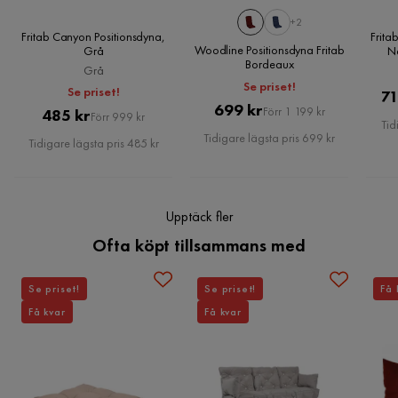
Serie
Fritab Selection
+2
Fritab Canyon Positionsdyna,
Frita
Woodline Positionsdyna Fritab
Grå
N
Bordeaux
Grå
Se priset!
Se priset!
71
Pris
Original
699 kr
Pris
Original
Förr 1 199 kr
485 kr
Förr 999 kr
Tid
Pris
Pris
Tidigare lägsta pris 699 kr
Tidigare lägsta pris 485 kr
Upptäck fler
Ofta köpt tillsammans med
Se priset!
Se priset!
Få 
Få kvar
Få kvar