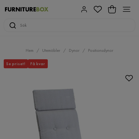
Hem
Utemöbler
Dynor
Positionsdynor
Se priset!
Få kvar