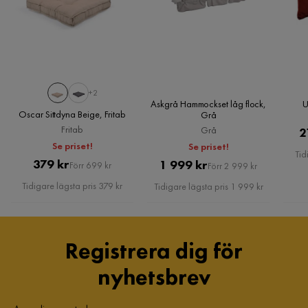
+2
Askgrå Hammockset låg flock,
U
Oscar Sittdyna Beige, Fritab
Grå
Fritab
Grå
2
Se priset!
Se priset!
Tid
Pris
Original
379 kr
Pris
Original
1 999 kr
Förr 699 kr
Förr 2 999 kr
Pris
Pris
Tidigare lägsta pris 379 kr
Tidigare lägsta pris 1 999 kr
Registrera dig för
nyhetsbrev