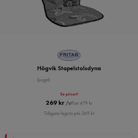
Högvik Stapelstolsdyna
Ljusgrå
Se priset!
Pris
Original
269 kr
/st
Förr 479 kr
Pris
Tidigare lägsta pris 269 kr