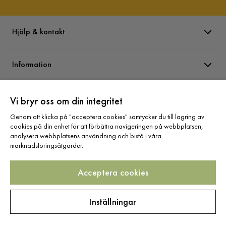
Hjälp & kontakt
Information
Varumärken
Vi bryr oss om din integritet
Genom att klicka på "acceptera cookies" samtycker du till lagring av
cookies på din enhet för att förbättra navigeringen på webbplatsen,
Sortiment
analysera webbplatsens användning och bistå i våra
marknadsföringsåtgärder.
Acceptera cookies
Följ oss
Inställningar
Copyright © 2025 Home Furnishing Nordic AB