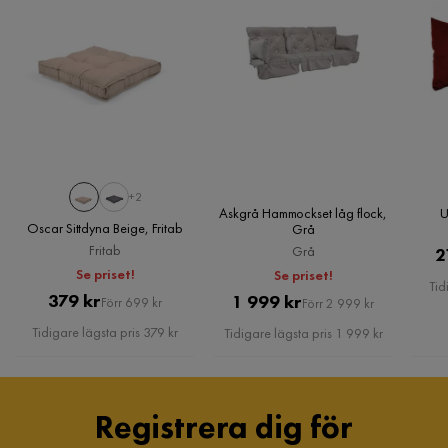
+2
Askgrå Hammockset låg flock,
U
Oscar Sittdyna Beige, Fritab
Grå
Fritab
Grå
2
Se priset!
Se priset!
Tid
Pris
Original
379 kr
Pris
Original
1 999 kr
Förr 699 kr
Förr 2 999 kr
Pris
Pris
Tidigare lägsta pris 379 kr
Tidigare lägsta pris 1 999 kr
Registrera dig för