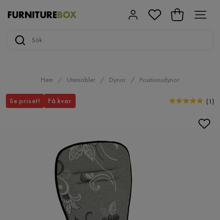
Hem
Utemöbler
Dynor
Positionsdynor
Se priset!
Få kvar
(
1
)