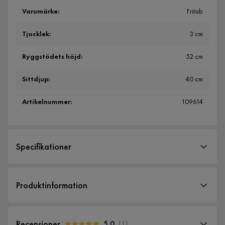
Varumärke
:
Fritab
Tjocklek
:
3 cm
Ryggstödets höjd
:
52 cm
Sittdjup
:
40 cm
Artikelnummer
:
109614
Specifikationer
Artikelnummer:
109614
Produktinformation
Storlek
Tjocklek
3 cm
Recensioner
5.0
(
1
)