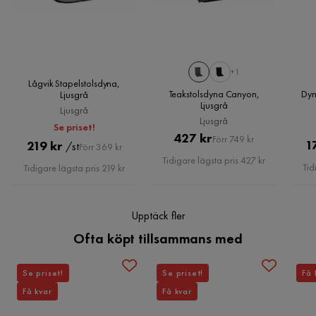
Läs våra
Köpvillkor
för mer information.
Färgnamn
Ljusgrå
Verified by Trustvoice
Vikt
1 kg
+1
Färg
Grå
Lågvik Stapelstolsdyna,
Teakstolsdyna Canyon,
Dyn
Ljusgrå
Ljusgrå
Ljusgrå
Serie
Fritab Högvik
Ljusgrå
Se priset!
Pris
Original
427 kr
Förr 749 kr
Pris
Original
1
219 kr
/st
Förr 369 kr
Pris
Tidigare lägsta pris 427 kr
Pris
Tid
Tidigare lägsta pris 219 kr
Upptäck fler
Ofta köpt tillsammans med
Se priset!
Se priset!
Få 
Få kvar
Få kvar