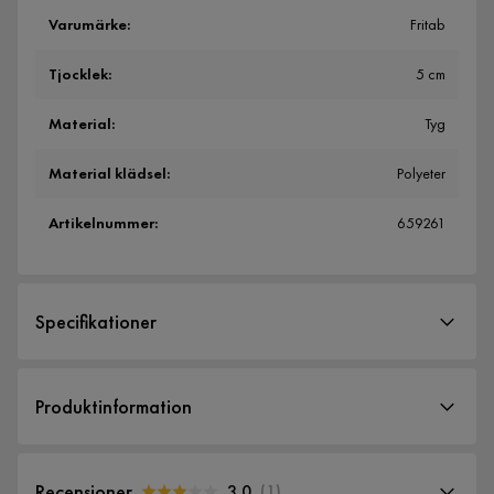
Varumärke
:
Fritab
Tjocklek
:
5 cm
Material
:
Tyg
Material klädsel
:
Polyeter
Artikelnummer
:
659261
Specifikationer
Artikelnummer:
659261
Produktinformation
Storlek
Tjocklek
5 cm
Recensioner
3.0
(
1
)