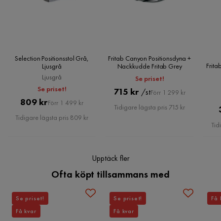
6 år sedan
1
Läs våra
Köpvillkor
för mer information.
Serie
Fritab Canyon
Verified by Trustvoice
Selection Positionsstol Grå,
Fritab Canyon Positionsdyna +
Frit
Ljusgrå
Nackkudde Fritab Grey
Ljusgrå
Se priset!
Se priset!
Pris
Original
715 kr
/st
Förr 1 299 kr
Pris
Original
809 kr
Förr 1 499 kr
Pris
Tidigare lägsta pris 715 kr
Pris
Tidigare lägsta pris 809 kr
Tid
Upptäck fler
Ofta köpt tillsammans med
Se priset!
Se priset!
Få 
Få kvar
Få kvar