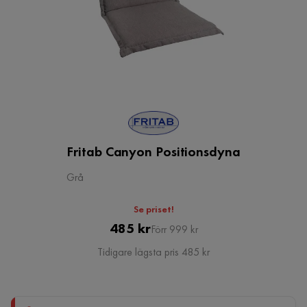
Fritab Canyon Positionsdyna
Grå
Se priset!
Pris
Original
485 kr
Förr 999 kr
Pris
Tidigare lägsta pris 485 kr