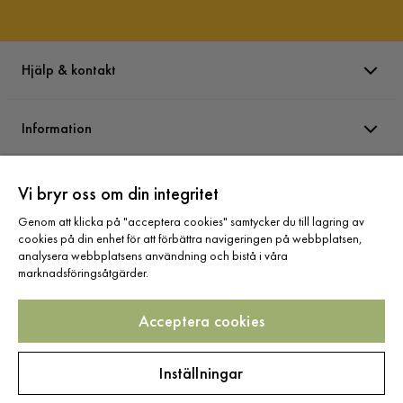
Hjälp & kontakt
Information
Varumärken
Vi bryr oss om din integritet
Genom att klicka på "acceptera cookies" samtycker du till lagring av
cookies på din enhet för att förbättra navigeringen på webbplatsen,
Sortiment
analysera webbplatsens användning och bistå i våra
marknadsföringsåtgärder.
Acceptera cookies
Följ oss
Inställningar