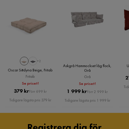
+2
Askgrå Hammockset låg flock,
U
Oscar Sittdyna Beige, Fritab
Grå
Fritab
Grå
2
Se priset!
Se priset!
Tid
Pris
Original
379 kr
Pris
Original
1 999 kr
Förr 699 kr
Förr 2 999 kr
Pris
Pris
Tidigare lägsta pris 379 kr
Tidigare lägsta pris 1 999 kr
Registrera dig för