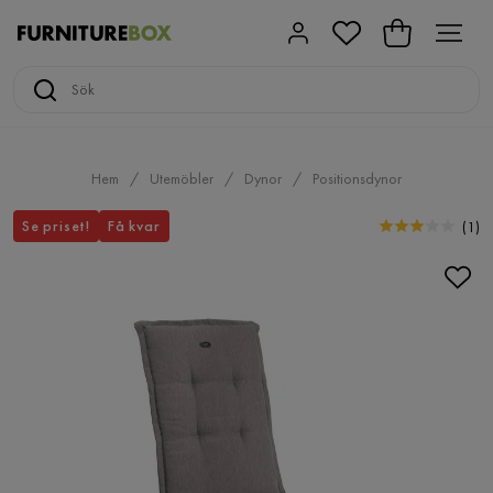
Hem
Utemöbler
Dynor
Positionsdynor
Se priset!
Få kvar
(
1
)