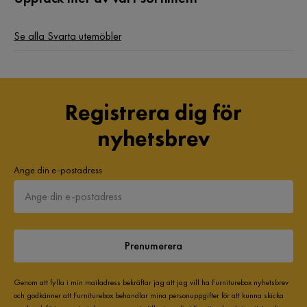
SK
Se alla Svarta utemöbler
1 år sedan
Ann-Louise V
AV
Registrera dig för
1 år sedan
nyhetsbrev
Emma L
EL
Ange din e-postadress
1 år sedan
Visa fler recensioner
Prenumerera
Verified by Trustvoice
Genom att fylla i min mailadress bekräftar jag att jag vill ha Furniturebox nyhetsbrev
och godkänner att Furniturebox behandlar mina personuppgifter för att kunna skicka