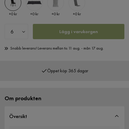
Pris
Pris
Pris
Pris
+
0 kr
+
0 kr
+
0 kr
+
0 kr
Lägg i varukorgen
Snabb leverans! Leverans mellan tis 11 aug. - mån 17 aug.
Öppet köp 365 dagar
Över 400 000 nöjda kunder
Om produkten
Översikt