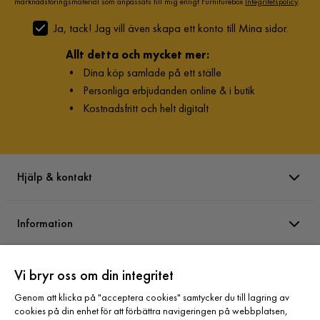
marknadsföringsmaterial som anpassats till mig enligt Furniturebox
Integritetspolicy
.
Ja, tack! Jag vill även skapa ett konto till Mina sidor.
Allt detta och mycket mer:
•
Dina köp samlade på ett ställe
•
Personliga erbjudanden online & i butik
•
Kostnadsfritt och helt digitalt
Hjälp & kontakt
Information
Varumärken
Vi bryr oss om din integritet
Genom att klicka på "acceptera cookies" samtycker du till lagring av
cookies på din enhet för att förbättra navigeringen på webbplatsen,
Sortiment