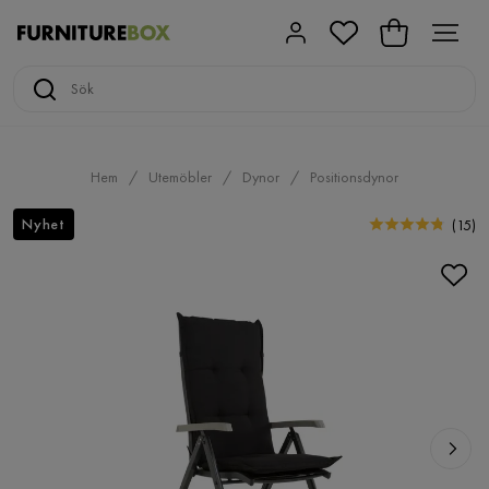
Hem
Utemöbler
Dynor
Positionsdynor
Nyhet
(
15
)