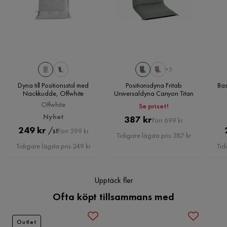
2 månader sedan
Avtagbar klädsel
Nej
Läs våra
Köpvillkor
för mer information.
Birgitta R
BR
Övrigt
Färg
Svart
Snabb och fin leverans
+5
1 år sedan
Färgnamn
Svart
Dyna till Positionsstol med
Positionsdyna Fritab
Bas
Nackkudde, Offwhite
Universaldyna Canyon Titan
Serie
Sardar G
Offwhite
Se priset!
SG
Nyhet
Pris
Original
387 kr
Förr 699 kr
Pris
Original
249 kr
/st
Förr 599 kr
Pris
Bra köp
Tidigare lägsta pris 387 kr
Pris
Tidigare lägsta pris 249 kr
Tid
3 år sedan
Lars
Upptäck fler
L
Ofta köpt tillsammans med
Mycket bra och prisvärda
Outlet