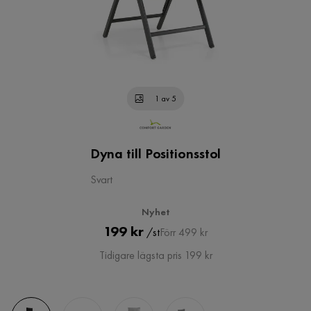
1 av 5
Dyna till Positionsstol
Svart
Nyhet
Pris
Original
199 kr
/st
Förr 499 kr
Pris
Tidigare lägsta pris 199 kr