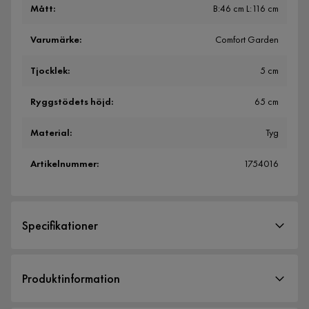
Mått
:
B:46 cm L:116 cm
Varumärke
:
Comfort Garden
Tjocklek
:
5 cm
Ryggstödets höjd
:
65 cm
Material
:
Tyg
Artikelnummer
:
1754016
Specifikationer
Artikelnummer:
1754016
Produktinformation
Storlek