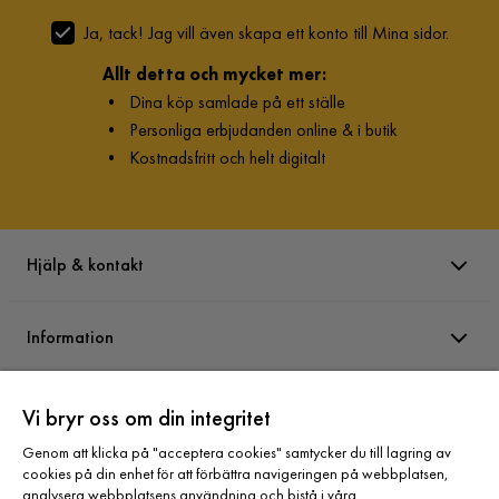
Ja, tack! Jag vill även skapa ett konto till Mina sidor.
Allt detta och mycket mer:
•
Dina köp samlade på ett ställe
•
Personliga erbjudanden online & i butik
•
Kostnadsfritt och helt digitalt
Hjälp & kontakt
Information
Varumärken
Vi bryr oss om din integritet
Genom att klicka på "acceptera cookies" samtycker du till lagring av
cookies på din enhet för att förbättra navigeringen på webbplatsen,
Sortiment
analysera webbplatsens användning och bistå i våra