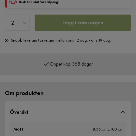
Risk för slutförsäljning!
Lägg i varukorgen
Snabb leverans! Leverans mellan ons 12 aug. - ons 19 aug.
Öppet köp 365 dagar
Över 400 000 nöjda kunder
Om produkten
Översikt
Mått
:
B:56 cm L:103 cm