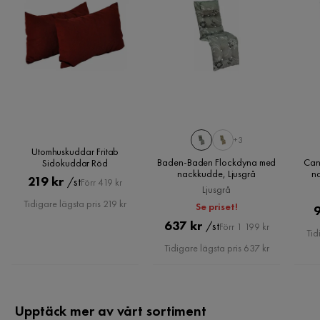
+3
Utomhuskuddar Fritab
Baden-Baden Flockdyna med
Can
Sidokuddar Röd
nackkudde, Ljusgrå
na
Pris
Original
219 kr
/st
Förr 419 kr
Ljusgrå
Pris
Tidigare lägsta pris 219 kr
Se priset!
Pris
Original
637 kr
/st
Förr 1 199 kr
Tid
Pris
Tidigare lägsta pris 637 kr
Upptäck mer av vårt sortiment