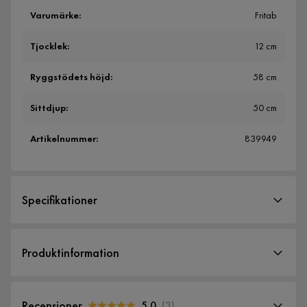
Varumärke
:
Fritab
Tjocklek
:
12 cm
Ryggstödets höjd
:
58 cm
Sittdjup
:
50 cm
Artikelnummer
:
839949
Specifikationer
Artikelnummer:
839949
Produktinformation
Storlek
Tjocklek
12 cm
Recensioner
5.0
(
3
)