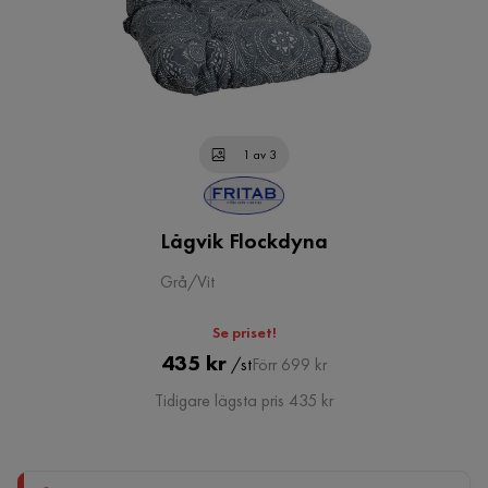
1 av 3
Lågvik Flockdyna
Grå/Vit
Se priset!
Pris
Original
435 kr
/st
Förr 699 kr
Pris
Tidigare lägsta pris 435 kr