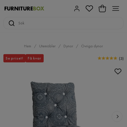
Hem
Utemöbler
Dynor
Övriga dynor
Se priset!
Få kvar
(
3
)