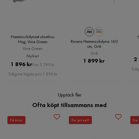
Läs våra
Köpvillkor
för mer information.
1 år sedan
Verified by Trustvoice
Hammockdynset utomhus
Riviera Hammockdyna 160
Hög, Vine Green
cm, Grå
Vine Green
Grå
Nyhet
2
Pris
1 899 kr
Pris
Original
1 896 kr
Förr 3 599 kr
Tidi
Pris
Tidigare lägsta pris 1 896 kr
Upptäck fler
Ofta köpt tillsammans med
Få kvar
Se priset!
Se 