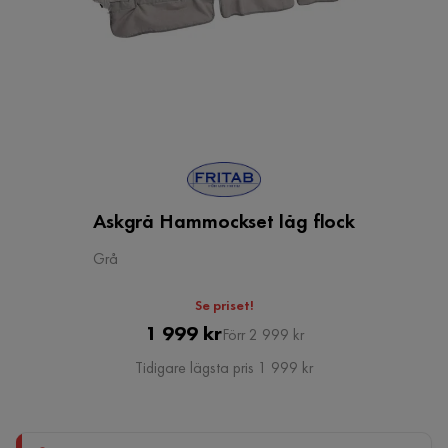
Askgrå Hammockset låg flock
Grå
Se priset!
Pris
Original
1 999 kr
Förr 2 999 kr
Pris
Tidigare lägsta pris 1 999 kr