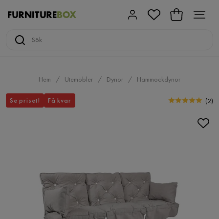
Hem
Utemöbler
Dynor
Hammockdynor
Se priset!
Få kvar
(
2
)