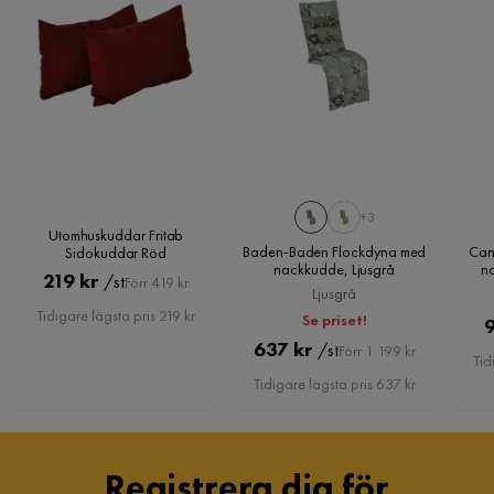
+3
Utomhuskuddar Fritab
Baden-Baden Flockdyna med
Can
Sidokuddar Röd
nackkudde, Ljusgrå
na
Pris
Original
219 kr
/st
Förr 419 kr
Ljusgrå
Pris
Tidigare lägsta pris 219 kr
Se priset!
Pris
Original
637 kr
/st
Förr 1 199 kr
Tid
Pris
Tidigare lägsta pris 637 kr
Registrera dig för