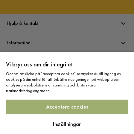
Hjälp & kontakt
Information
Varumärken
Vi bryr oss om din integritet
Genom att klicka på "acceptera cookies" samtycker du till lagring av
cookies på din enhet för att förbättra navigeringen på webbplatsen,
Sortiment
analysera webbplatsens användning och bistå i våra
marknadsföringsåtgärder.
Acceptera cookies
Följ oss
Inställningar