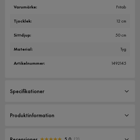
Varumärke
:
Fritab
Tjocklek
:
12 cm
Sittdjup
:
50 cm
Material
:
Tyg
Artikelnummer
:
1492145
Specifikationer
Artikelnummer:
1492145
Produktinformation
Storlek
Tjocklek
12 cm
Recensioner
5.0
(
2
)