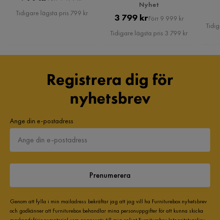
Nyhet
för att skydda den från väder och vind.
Pris
Tidigare lägsta pris 799 kr
Pris
Original
3 799 kr
Förr 9 999 kr
Tidig
Pris
Tidigare lägsta pris 3 799 kr
Registrera dig för
nyhetsbrev
Ange din e-postadress
Prenumerera
Genom att fylla i min mailadress bekräftar jag att jag vill ha Furniturebox nyhetsbrev
och godkänner att Furniturebox behandlar mina personuppgifter för att kunna skicka
marknadsföringsmaterial som anpassats till mig enligt Furniturebox
Integritetspolicy
.