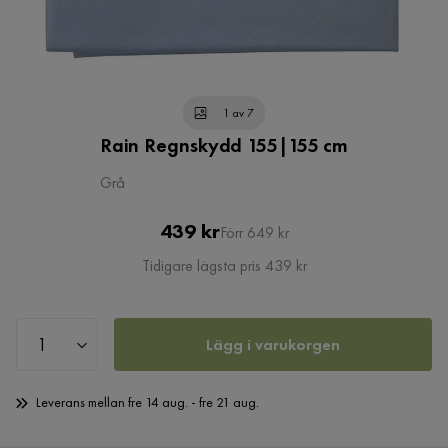
1 av 7
Rain Regnskydd 155|155 cm
Grå
Pris
Original
439 kr
Förr 649 kr
Pris
Tidigare lägsta pris 439 kr
Lägg i varukorgen
Leverans mellan fre 14 aug. - fre 21 aug.