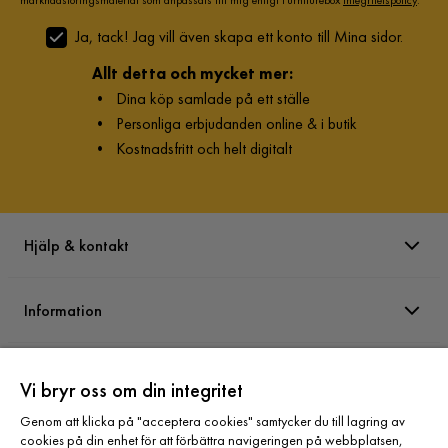
Ja, tack! Jag vill även skapa ett konto till Mina sidor.
Allt detta och mycket mer:
•
Dina köp samlade på ett ställe
•
Personliga erbjudanden online & i butik
•
Kostnadsfritt och helt digitalt
Hjälp & kontakt
Information
Varumärken
Vi bryr oss om din integritet
Genom att klicka på "acceptera cookies" samtycker du till lagring av
Sortiment
cookies på din enhet för att förbättra navigeringen på webbplatsen,