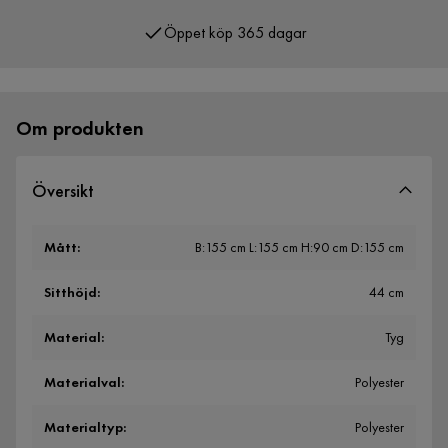
Öppet köp 365 dagar
Över 400 000 nöjda kunder
Om produkten
Översikt
Mått
:
B:155 cm L:155 cm H:90 cm D:155 cm
Sitthöjd
:
44 cm
Material
:
Tyg
Materialval
:
Polyester
Materialtyp
:
Polyester