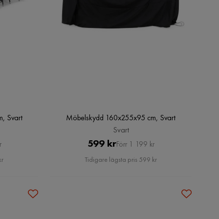
, Svart
Möbelskydd 160x255x95 cm, Svart
Svart
Pris
Original
599 kr
r
Förr 1 199 kr
Pris
kr
Tidigare lägsta pris 599 kr