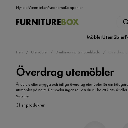
Nyheter
Varumärken
Fyndhörna
Kampanjer
Möbler
Utemöbler
F
Hem
Utemöbler
Dynförvaring & möbelskydd
Överdrag u
Överdrag utemöbler
Är du ute efter snygga och billiga överdrag utemöbler för din trädgård
utemöbler på nätet. Det spelar ingen roll om du vill ha ett klassiskt ell
trädgårdsmöbler. Är du ute efter billiga överdrag till trädgården? Du k
Visa mer
möbelöverdrag till loungegruppen? Överdrag till stolar? Överdrag soffa
31 st produkter
mängd prisvärda möbelskydd att skydda dina utemöbler med. Möbelsk
utesäsong i din trädgård.