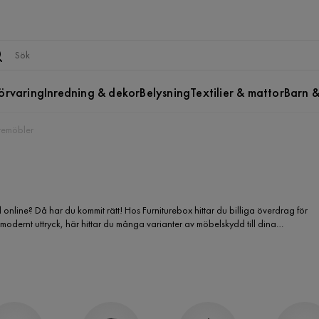
örvaring
Inredning & dekor
Belysning
Textilier & mattor
Barn &
temöbler
 online? Då har du kommit rätt! Hos Furniturebox hittar du billiga överdrag för
er modernt uttryck, här hittar du många varianter av möbelskydd till dina
anske står i begrepp att köpa ett möbelskydd till din utemöbelgrupp? Ett
? Hos oss hittar du det billiga överdrag utemöbler du söker. Vi erbjuder en stor
ydd online i många olika varianter för en trivsammare och bekvämare