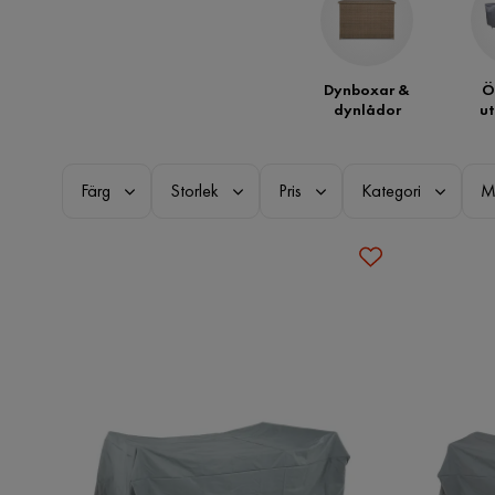
Dynboxar &
Ö
dynlådor
u
Färg
Storlek
Pris
Kategori
M