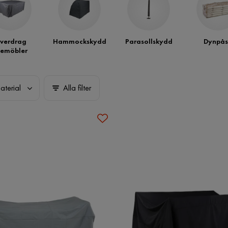
verdrag
Hammockskydd
Parasollskydd
Dynpås
temöbler
aterial
Alla filter