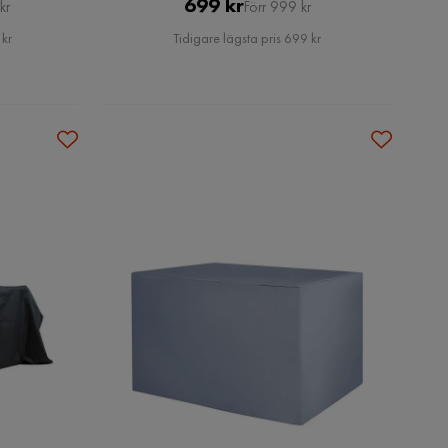
Pris
Original
699 kr
kr
Förr 999 kr
Pris
 kr
Tidigare lägsta pris 699 kr