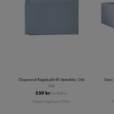
Chopwood Regnskydd till Utemöbler, Grå
Sano 
Grå
Pris
Original
559 kr
Förr 849 kr
Pris
Tidigare lägsta pris 559 kr
T