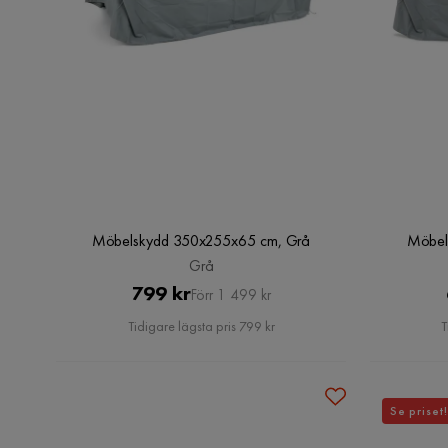
Möbelskydd 350x255x65 cm, Grå
Möbel
Grå
Pris
Original
799 kr
Förr 1 499 kr
Pris
Tidigare lägsta pris 799 kr
T
Se priset!