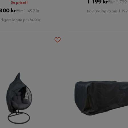
Pris
Original
1 199 kr
Förr 1 799 
Se priset!
Pris
Pris
Original
800 kr
Förr 1 499 kr
Tidigare lägsta pris 1 199
Pris
idigare lägsta pris 800 kr