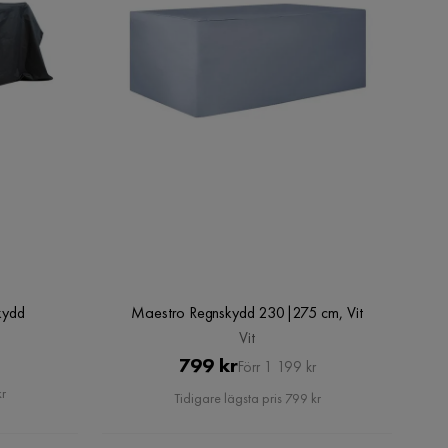
kydd
Maestro Regnskydd 230|275 cm, Vit
Vit
Pris
Original
799 kr
Förr 1 199 kr
Pris
kr
Tidigare lägsta pris 799 kr