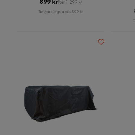
Pris
Original
899 kr
Förr 1 299 kr
Pris
Tidigare lägsta pris 899 kr
T