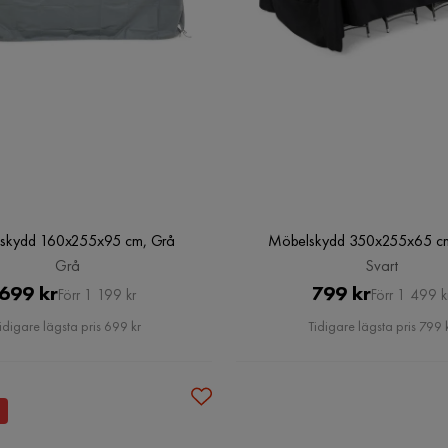
skydd 160x255x95 cm, Grå
Möbelskydd 350x255x65 cm
Grå
Svart
Pris
Original
Pris
Original
699 kr
799 kr
Förr 1 199 kr
Förr 1 499 k
Pris
Pris
idigare lägsta pris 699 kr
Tidigare lägsta pris 799 