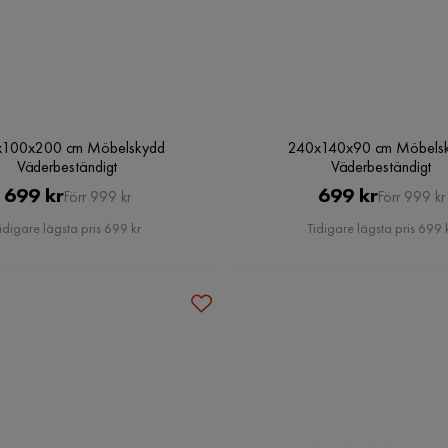
x100x200 cm Möbelskydd
240x140x90 cm Möbels
Väderbeständigt
Väderbeständigt
Pris
Original
Pris
Original
699 kr
699 kr
Förr 999 kr
Förr 999 kr
Pris
Pris
idigare lägsta pris 699 kr
Tidigare lägsta pris 699 