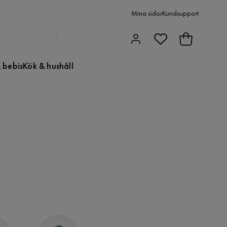
Mina sidor
Kundsupport
 bebis
Kök & hushåll