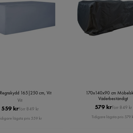
Regnskydd 165|250 cm, Vit
170x140x90 cm Möbels
Väderbeständigt
Vit
Pris
Original
579 kr
Pris
Original
559 kr
Förr 849 kr
Förr 849 kr
Pris
Pris
Tidigare lägsta pris 579 
idigare lägsta pris 559 kr