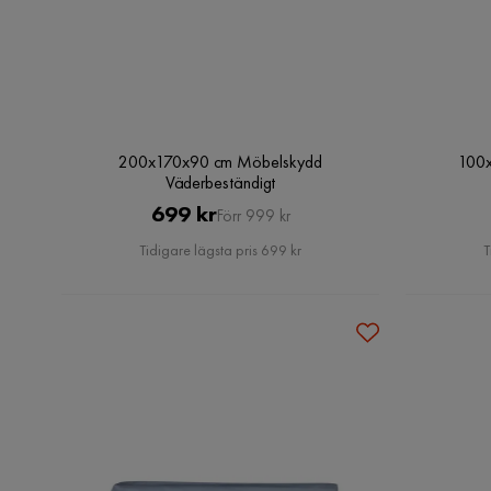
200x170x90 cm Möbelskydd
100
Väderbeständigt
Pris
Original
699 kr
Förr 999 kr
Pris
Tidigare lägsta pris 699 kr
T