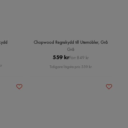
kydd
Chopwood Regnskydd till Utemöbler, Grå
Grå
Pris
Original
559 kr
Förr 849 kr
Pris
kr
Tidigare lägsta pris 559 kr