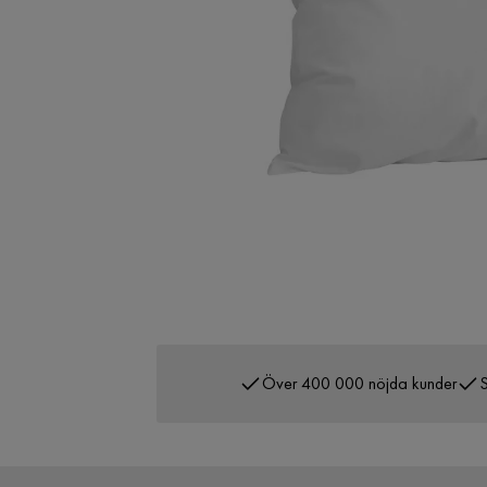
Över 400 000 nöjda kunder
S