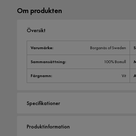
Om produkten
Översikt
Varumärke
:
Borganäs of Sweden
S
Sammansättning
:
100% Bomull
M
Färgnamn
:
Vit
A
Specifikationer
Artikelnummer:
SYN0002543
Produktinformation
Storlek