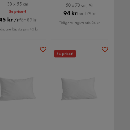
38 x 55 cm
50 x 70 cm, Vit
Se priset!
Pris
Original
94 kr
Förr 179 kr
Pris
Original
45 kr
/st
Förr 89 kr
Pris
Tidigare lägsta pris 94 kr
Pris
idigare lägsta pris 45 kr
Se priset!