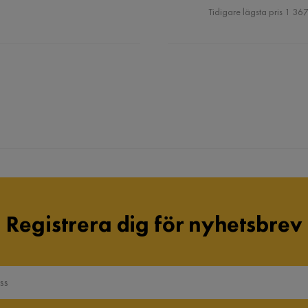
Pris
Tidigare lägsta pris 1 367
Registrera dig för nyhetsbrev