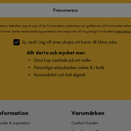
Prenumerera
adress bekräftar jag att jag vill ha Furniturebox nyhetsbrev och godkänner att Furniturebox beh
att kunna skicka marknadsföringsmaterial som anpassats till mig enligt Furniturebox
Integritetsp
Ja, tack! Jag vill även skapa ett konto till Mina sidor.
Allt detta och mycket mer:
•
Dina köp samlade på ett ställe
•
Personliga erbjudanden online & i butik
•
Kostnadsfritt och helt digitalt
nformation
Varumärken
ider & inspiration
Comfort Garden