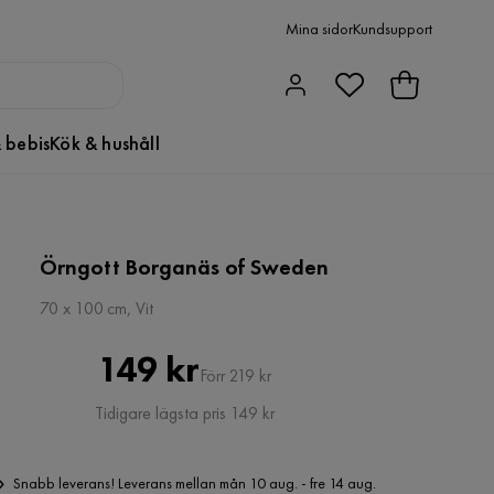
Mina sidor
Kundsupport
 bebis
Kök & hushåll
Örngott Borganäs of Sweden
70 x 100 cm, Vit
Pris
Original
149 kr
Förr 219 kr
Pris
Tidigare lägsta pris 149 kr
Snabb leverans! Leverans mellan mån 10 aug. - fre 14 aug.