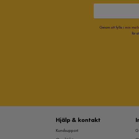
Genom att fylla i min mail
för 
Hjälp & kontakt
I
Kundsupport
Gu