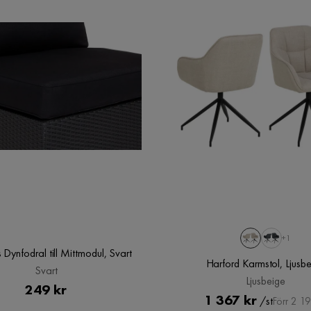
+1
ynfodral till Mittmodul, Svart
Harford Karmstol, Ljusb
Svart
Ljusbeige
Pris
249 kr
Pris
Original
1 367 kr
/st
Förr 2 19