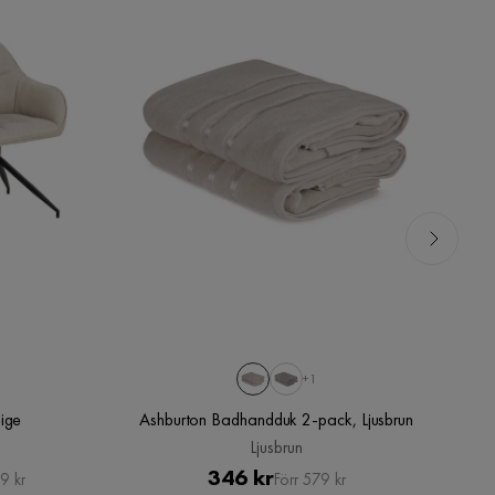
+1
eige
Ashburton Badhandduk 2-pack, Ljusbrun
Ljusbrun
Pris
Original
346 kr
9 kr
Förr 579 kr