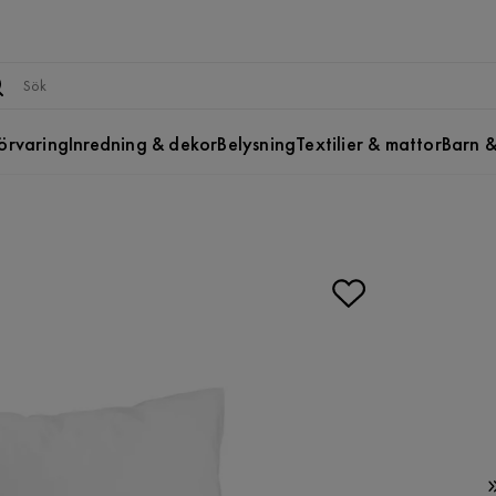
örvaring
Inredning & dekor
Belysning
Textilier & mattor
Barn &