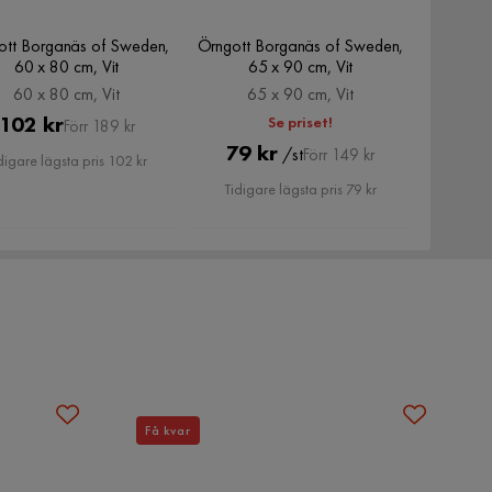
ott Borganäs of Sweden,
Örngott Borganäs of Sweden,
60 x 80 cm, Vit
65 x 90 cm, Vit
60 x 80 cm, Vit
65 x 90 cm, Vit
Pris
Original
102 kr
Se priset!
Förr 189 kr
Pris
Original
79 kr
Pris
/st
Förr 149 kr
digare lägsta pris 102 kr
Pris
Tidigare lägsta pris 79 kr
Få kvar