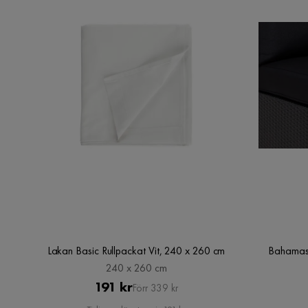
Lakan Basic Rullpackat Vit, 240 x 260 cm
Bahamas D
240 x 260 cm
Pris
Original
191 kr
Förr 339 kr
Pris