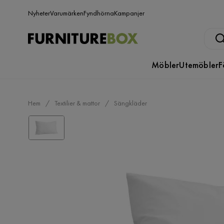
Nyheter
Varumärken
Fyndhörna
Kampanjer
Möbler
Utemöbler
F
Hem
Textilier & mattor
Sängkläder