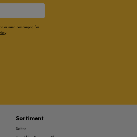
andlar mina personuppgifter
olicy
.
Sortiment
Soffor