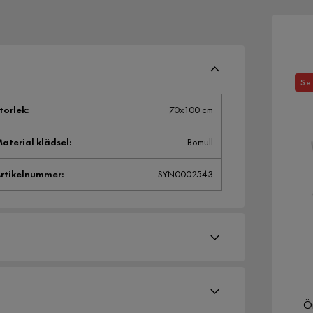
Se 
torlek
:
70x100 cm
aterial klädsel
:
Bomull
rtikelnummer
:
SYN0002543
Ör