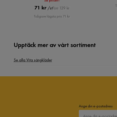
Se priset!
T
Pris
Original
71 kr
/st
Förr 129 kr
Pris
Tidigare lägsta pris 71 kr
Upptäck mer av vårt sortiment
Se alla Vita sängkläder
Ange din e-postadress