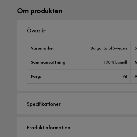
Om produkten
Översikt
Varumärke
:
Borganäs of Sweden
S
Sammansättning
:
100 % bomull
M
Färg
:
Vit
A
Specifikationer
Artikelnummer:
SYN0023540
Produktinformation
Storlek