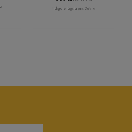
Pris
kr
Tidigare lägsta pris 369 kr