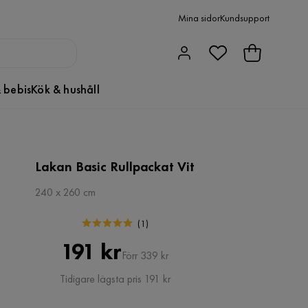
Mina sidor
Kundsupport
 bebis
Kök & hushåll
Lakan Basic Rullpackat Vit
240 x 260 cm
(
1
)
Pris
Original
191 kr
Förr 339 kr
Pris
Tidigare lägsta pris 191 kr