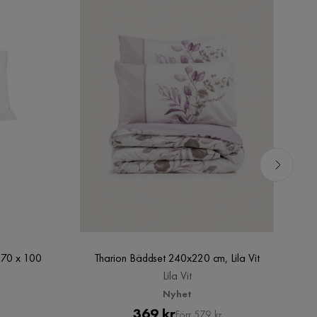
 70 x 100
Tharion Bäddset 240x220 cm, Lila Vit
Lila Vit
Nyhet
Pris
Original
369 kr
Förr 579 kr