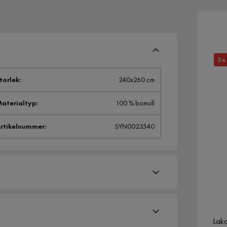
Se 
torlek
:
240x260 cm
aterialtyp
:
100 % bomull
rtikelnummer
:
SYN0023540
Lak