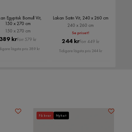
an Egyptisk Bomull Vit,
Lakan Satin Vit, 240 x 260 cm
150 x 270 cm
240 x 260 cm
150 x 270 cm
Se priset!
Pris
Original
389 kr
Förr 579 kr
Pris
Original
244 kr
Förr 449 kr
Pris
Pris
digare lägsta pris 389 kr
Tidigare lägsta pris 244 kr
Få kvar
Nyhet