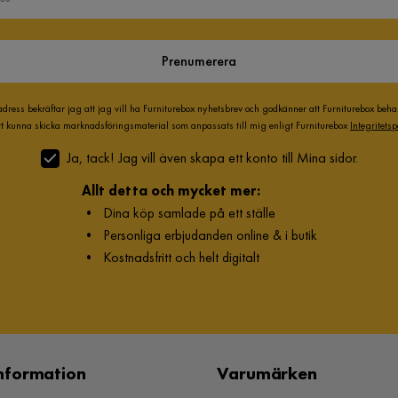
Prenumerera
adress bekräftar jag att jag vill ha Furniturebox nyhetsbrev och godkänner att Furniturebox beh
att kunna skicka marknadsföringsmaterial som anpassats till mig enligt Furniturebox
Integritetsp
Ja, tack! Jag vill även skapa ett konto till Mina sidor.
Allt detta och mycket mer:
•
Dina köp samlade på ett ställe
•
Personliga erbjudanden online & i butik
•
Kostnadsfritt och helt digitalt
nformation
Varumärken