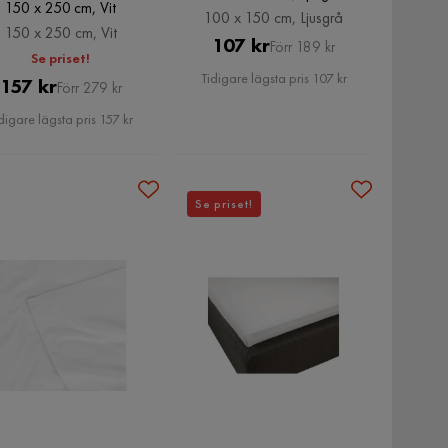
150 x 250 cm, Vit
100 x 150 cm, Ljusgrå
150 x 250 cm, Vit
Pris
Original
107 kr
Förr 189 kr
Se priset!
Pris
Tidigare lägsta pris 107 kr
Pris
Original
157 kr
Förr 279 kr
Pris
digare lägsta pris 157 kr
Se priset!