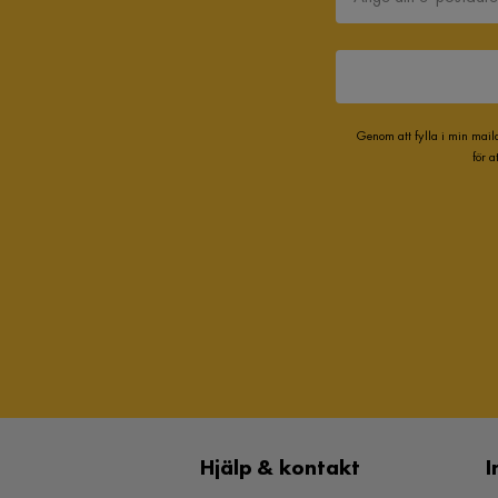
Genom att fylla i min mail
för 
Hjälp & kontakt
I