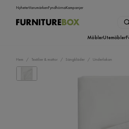
Nyheter
Varumärken
Fyndhörna
Kampanjer
Möbler
Utemöbler
F
Hem
Textilier & mattor
Sängkläder
Underlakan