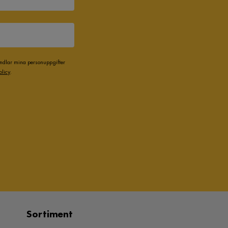
andlar mina personuppgifter
olicy
.
Sortiment