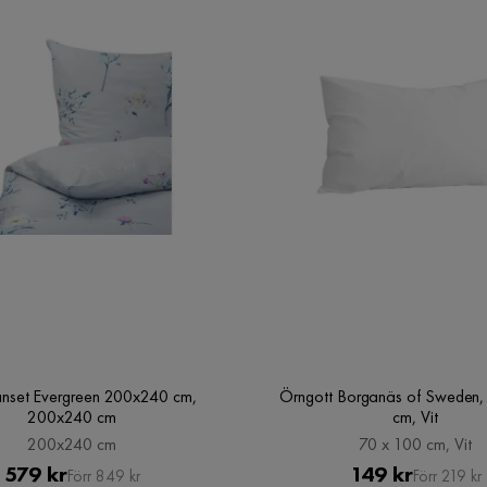
nset Evergreen 200x240 cm,
Örngott Borganäs of Sweden,
200x240 cm
cm, Vit
200x240 cm
70 x 100 cm, Vit
Pris
Original
Pris
Original
579 kr
149 kr
Förr 849 kr
Förr 219 kr