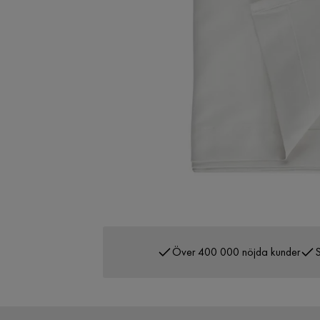
Över 400 000 nöjda kunder
S