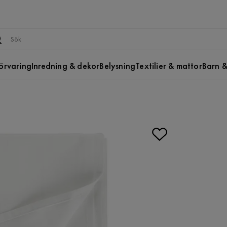
örvaring
Inredning & dekor
Belysning
Textilier & mattor
Barn &