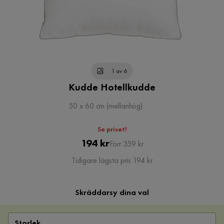
1 av 6
Kudde Hotellkudde
50 x 60 cm (mellanhög)
Se priset!
Pris
Original
194 kr
Förr 359 kr
Pris
Tidigare lägsta pris 194 kr
Skräddarsy dina val
Storlek