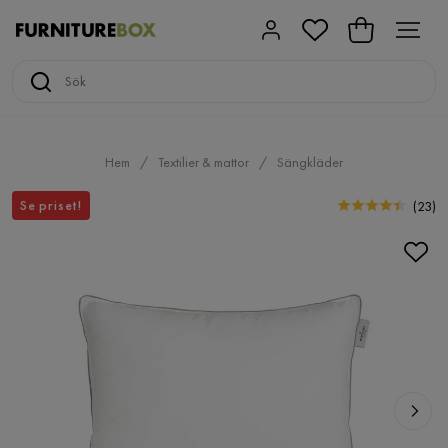
Hem
Textilier & mattor
Sängkläder
Se priset!
(
23
)