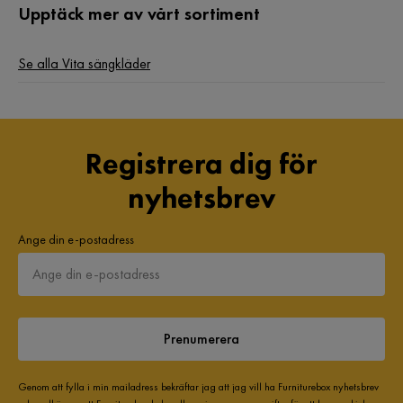
Upptäck mer av vårt sortiment
3 år sedan
1
Feruz
Se alla Vita sängkläder
F
Den här produkten är väldigt bra
4 år sedan
1
Registrera dig för
nyhetsbrev
Kerztine E
KE
Ange din e-postadress
bra sköna kuddar nöjd kund
3 år sedan
2
Jan M
JM
Prenumerera
Otroligt sköna kuddar och mycket prisvärda!
Genom att fylla i min mailadress bekräftar jag att jag vill ha Furniturebox nyhetsbrev