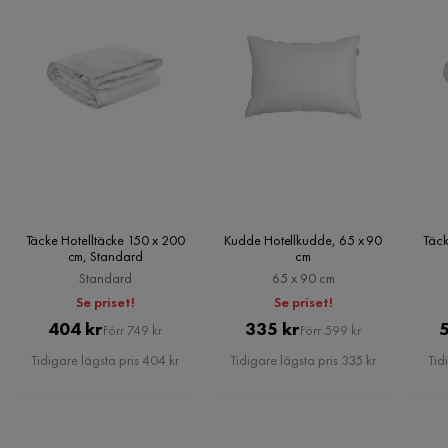
Rosemarie A
RA
Det var inget fel på kudden, tycker det är dumt att man inte
kan köpa sakerna i butiken
3 år sedan
1
Aman F
AF
Täcke Hotelltäcke 150 x 200
Kudde Hotellkudde, 65 x 90
Täck
cm, Standard
cm
Det är bästa kudde
Standard
65 x 90 cm
Se priset!
Se priset!
4 år sedan
1
Pris
Original
Pris
Original
404 kr
335 kr
Förr 749 kr
Förr 599 kr
Pris
Pris
Tidigare lägsta pris 404 kr
Tidigare lägsta pris 335 kr
Tid
Yasmina
Y
Supersköna