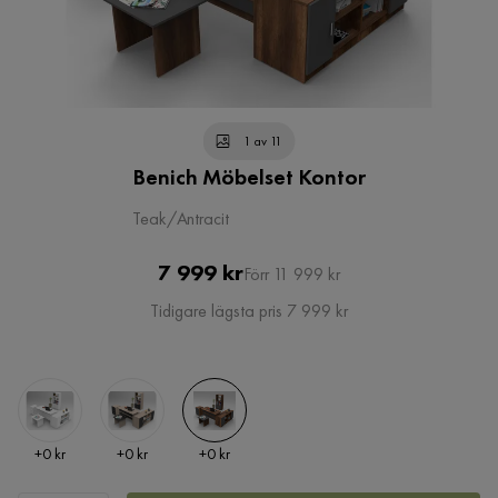
1 av 11
Benich Möbelset Kontor
Teak/Antracit
Pris
Original
7 999 kr
Förr 11 999 kr
Pris
Tidigare lägsta pris 7 999 kr
Pris
Pris
Pris
+
0 kr
+
0 kr
+
0 kr