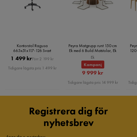
Kontorstol Ragusa
Peyra Matgrupp runt 150 cm
Peyr
665x51x117-126 Svart
Ek med 6 Build Matstolar, Ek
120
Pris
Original
Ek
1 499 kr
Förr 2 199 kr
Kampanj
Pris
Tidigare lägsta pris 1 499 kr
Rabatterat
9 999 kr
Pris
Tidigare lägsta pris 14 999 kr
Tidig
Registrera dig för
nyhetsbrev
Ange din e-postadress