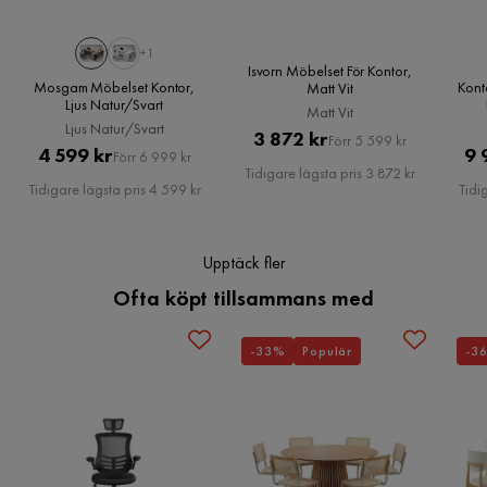
Övrigt
och njut av både stil och funktion. Beställ idag och skapa en
Verified by Trustvoice
inspirerande arbetsmiljö!
+1
Färgnamn
Teak,Antracit
Isvorn Möbelset För Kontor,
Mosgam Möbelset Kontor,
Kont
Matt Vit
Modernt och stilfullt design
Ljus Natur/Svart
Matt Vit
Ingår
1x Skrivbord, 1x Soffbord, 1x Hurts, 1x Bokhylla, 1x 
Hållbar melamin och spånskiva
Ljus Natur/Svart
Pris
Original
3 872 kr
i
Sideboard
Förr 5 599 kr
Justerbar höjd för optimal komfort
Pris
Original
4 599 kr
9 
Förr 6 999 kr
paket
Pris
Tidigare lägsta pris 3 872 kr
Pris
Tidigare lägsta pris 4 599 kr
Tidi
Skötselråd
Torka av med lätt fuktig trasa.
Färg
Antracit
Upptäck fler
Ofta köpt tillsammans med
Form
Rektangulär
-33%
Populär
-3
Iläggsskiva ingår
Nej
Serie
Benich