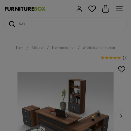
Hem
Möbler
Hemmakontor
Möbelset för kontor
(
1
)