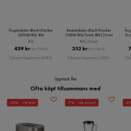
Ångstrykjärn Black+Decker
Resestrykjärn Black+Decker
Ång
2600W Blå, Blå
1100W Blå/Svart, Blå||Svart
Eco
Blå
Blå||Svart
Pris
Original
Pris
Original
439 kr
352 kr
Förr 799 kr
Förr 649 kr
Pris
Pris
Tidigare lägsta pris 439 kr
Tidigare lägsta pris 352 kr
Tid
Upptäck fler
Ofta köpt tillsammans med
-23%
Få kvar
-7%
Se priset!
-2