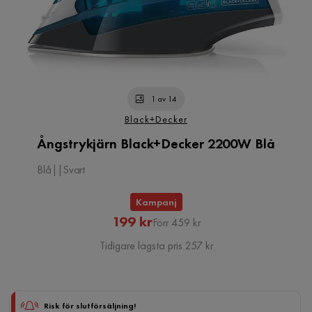
1 av 14
Black+Decker
Ångstrykjärn Black+Decker 2200W Blå
Blå||Svart
Kampanj
Rabatterat
Original
199 kr
Förr 459 kr
Pris
Pris
Tidigare lägsta pris 257 kr
Risk för slutförsäljning!