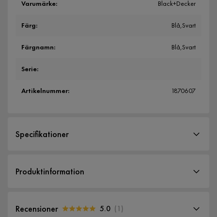
Varumärke
:
Black+Decker
Färg
:
Blå,Svart
Färgnamn
:
Blå,Svart
Serie
:
Artikelnummer
:
1870607
Specifikationer
Artikelnummer:
1870607
Produktinformation
Storlek
BLACK+DECKER 2200W ångstrykjärn är lämpligt för alla
Höjd
1.55 cm
typer av tyger. Eliminera de mest ihärdiga rynkorna tack vare
Recensioner
5.0
(
1
)
Bredd
29 cm