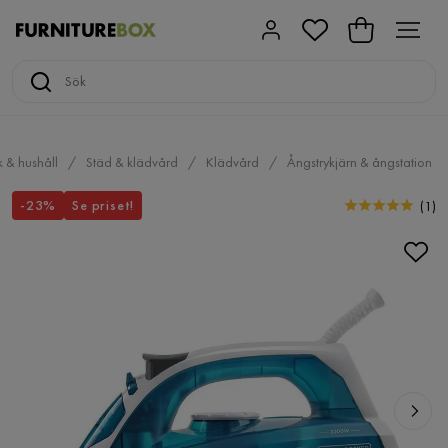
 & hushåll
Städ & klädvård
Klädvård
Ångstrykjärn & ångstation
-23%
Se priset!
(
1
)