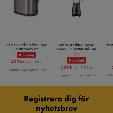
Brödrost Black+Decker 2 Fack
Kannmixer Black+Decker
Elv
Rostfritt 900W Stål
800W 1.5L Borstat Stål, Grå
Grå
Kampanj
Kampanj
Rabatterat
Original
499 kr
Förr 1 199 kr
Rabatterat
Original
599 kr
Pris
Pris
Förr 1 199 kr
Tidigare lägsta pris 649 kr
Pris
Pris
Tidigare lägsta pris 641 kr
Tid
Registrera dig för
nyhetsbrev