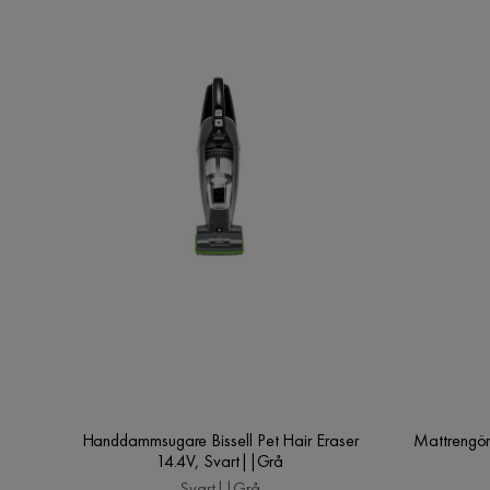
Handdammsugare Bissell Pet Hair Eraser
Mattrengör
14.4V, Svart||Grå
Svart||Grå