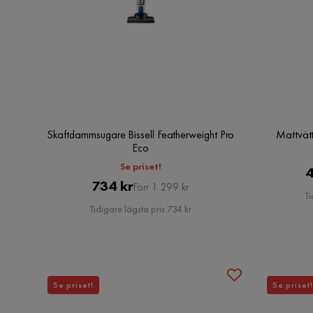
Skaftdammsugare Bissell Featherweight Pro
Mattvätt
Eco
Se priset!
4
Pris
Original
734 kr
Förr 1 299 kr
Ti
Pris
Tidigare lägsta pris 734 kr
Se priset!
Se priset!