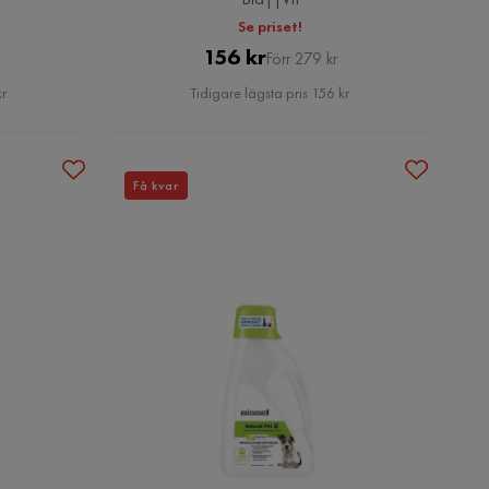
Se priset!
Pris
Original
156 kr
Förr 279 kr
Pris
kr
Tidigare lägsta pris 156 kr
Få kvar