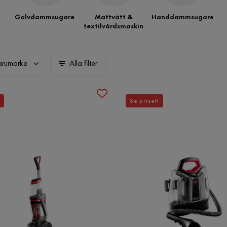
Golvdammsugare
Mattvätt &
Handdammsugare
textilvårdsmaskin
arumärke
Alla filter
Se priset!