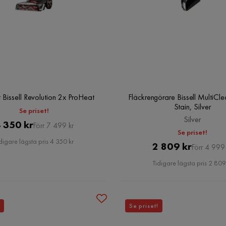
 Bissell Revolution 2x ProHeat
Fläckrengörare Bissell MultiCl
Stain, Silver
Se priset!
Silver
Pris
Original
 350 kr
Förr 7 499 kr
Se priset!
Pris
digare lägsta pris 4 350 kr
Pris
Original
2 809 kr
Förr 4 999 
Pris
Tidigare lägsta pris 2 809
Se priset!