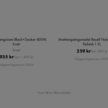
engörare Black+Decker 400W,
Mattrengöringsmedel Bissell Nat
Svart
Refresh 1.5L
Svart
Pris
Original
259 kr
Förr 389 kr
Pris
Original
935 kr
Förr 1 499 kr
Pris
Tidigare lägsta pris 259 
Pris
idigare lägsta pris 935 kr
Visar
12
av
12
produkter