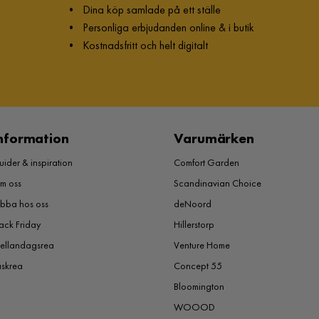
•
Dina köp samlade på ett ställe
•
Personliga erbjudanden online & i butik
•
Kostnadsfritt och helt digitalt
nformation
Varumärken
ider & inspiration
Comfort Garden
m oss
Scandinavian Choice
obba hos oss
deNoord
ack Friday
Hillerstorp
ellandagsrea
Venture Home
åskrea
Concept 55
Bloomington
WOOOD