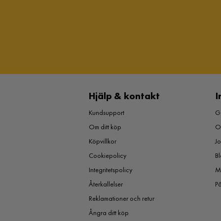
Hjälp & kontakt
I
Kundsupport
Gu
Om ditt köp
O
Köpvillkor
J
Cookiepolicy
Bl
Integritetspolicy
M
Återkallelser
P
Reklamationer och retur
Ångra ditt köp