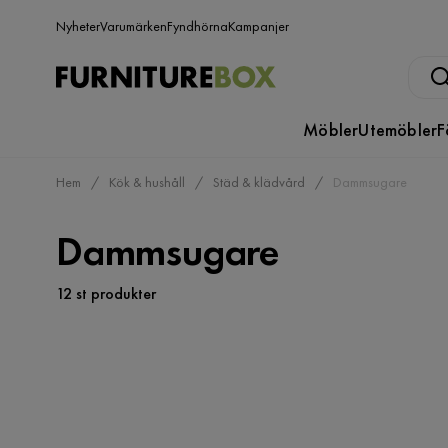
Nyheter
Varumärken
Fyndhörna
Kampanjer
Möbler
Utemöbler
F
Hem
Kök & hushåll
Städ & klädvård
Dammsugare
Dammsugare
12 st produkter