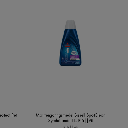
otect Pet
Mattrengöringsmedel Bissell SpotClean
Syrehöjande 1L, Blå||Vit
Blå||Vit