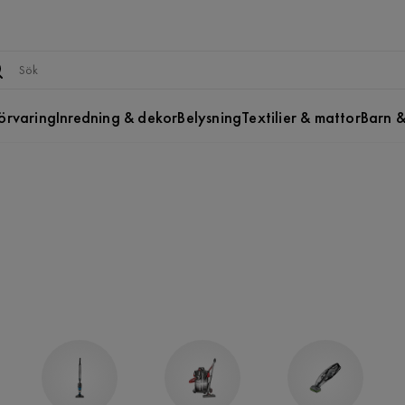
örvaring
Inredning & dekor
Belysning
Textilier & mattor
Barn &