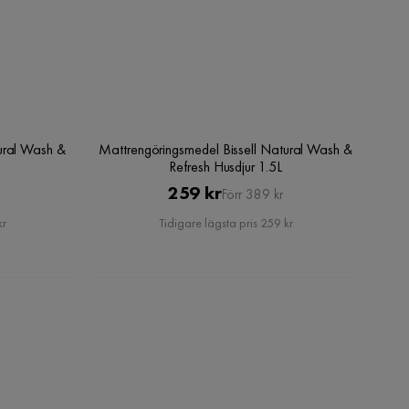
ural Wash &
Mattrengöringsmedel Bissell Natural Wash &
Refresh Husdjur 1.5L
Pris
Original
259 kr
Förr 389 kr
Pris
kr
Tidigare lägsta pris 259 kr