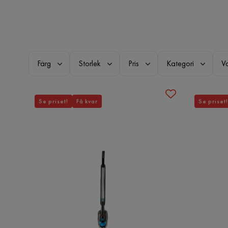
Färg
Storlek
Pris
Kategori
V
Se priset!
Få kvar
Se priset!