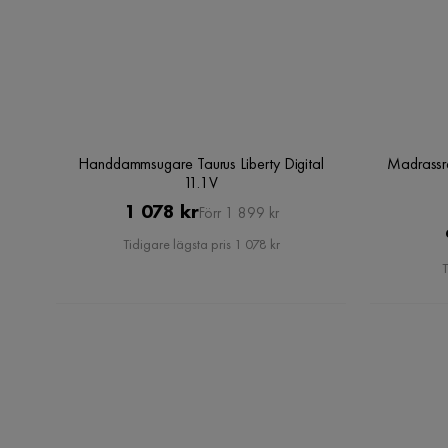
Handdammsugare Taurus Liberty Digital
Madrassr
11.1V
Pris
Original
1 078 kr
Förr 1 899 kr
Pris
Tidigare lägsta pris 1 078 kr
T