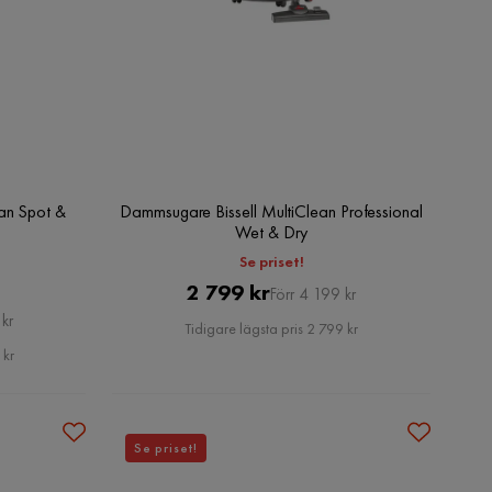
ean Spot &
Dammsugare Bissell MultiClean Professional
Wet & Dry
Se priset!
Pris
Original
2 799 kr
Förr 4 199 kr
kr
Pris
Tidigare lägsta pris 2 799 kr
 kr
Se priset!