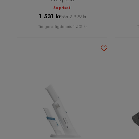
Se priset!
Pris
Original
1 531 kr
Förr 2 999 kr
Pris
Tidigare lägsta pris 1 531 kr
T