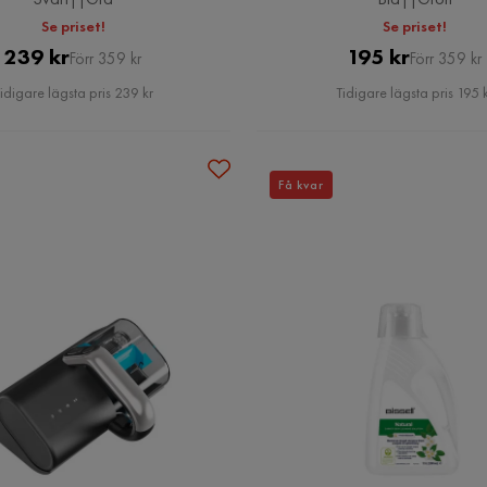
Se priset!
Se priset!
Pris
Original
Pris
Original
239 kr
195 kr
Förr 359 kr
Förr 359 kr
Pris
Pris
idigare lägsta pris 239 kr
Tidigare lägsta pris 195 
Få kvar