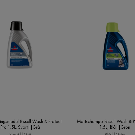
ingsmedel Bissell Wash & Protect
Mattschampo Bissell Wash & Pr
Pro 1.5L, Svart||Grå
1.5L, Blå||Grön
Svart||Grå
Blå||Grön