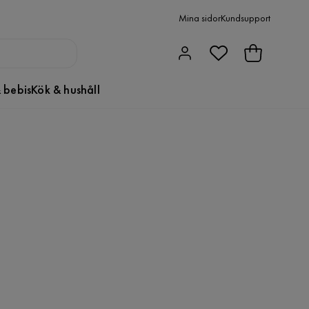
Mina sidor
Kundsupport
 bebis
Kök & hushåll