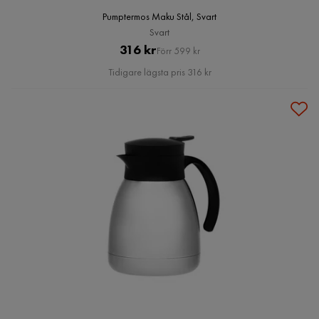
Pumptermos Maku Stål, Svart
Svart
Pris
Original
316 kr
Förr 599 kr
Pris
Tidigare lägsta pris 316 kr