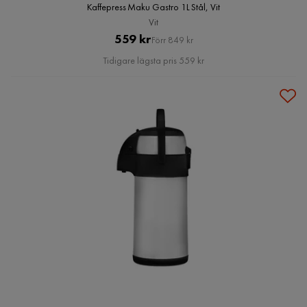
Kaffepress Maku Gastro 1L Stål, Vit
Vit
Pris
Original
559 kr
Förr 849 kr
Pris
Tidigare lägsta pris 559 kr