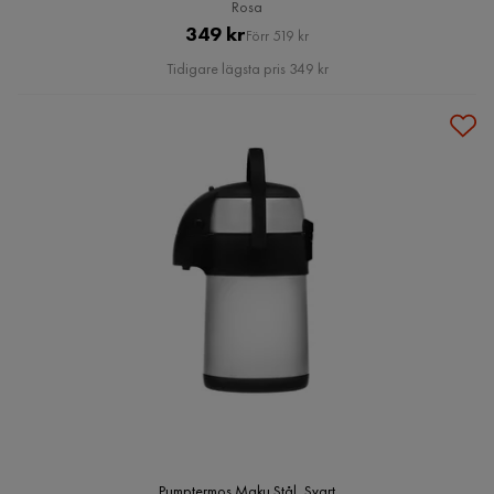
Rosa
Pris
Original
349 kr
Förr 519 kr
Pris
Tidigare lägsta pris 349 kr
Pumptermos Maku Stål, Svart