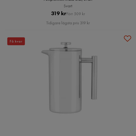
Svart
Pris
Original
319 kr
Förr 509 kr
Pris
Tidigare lägsta pris 319 kr
Få kvar