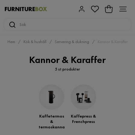
Hem
Kök & hushåll
Servering & dukning
Kannor & Karaffer
Kannor & Karaffer
5 st produkter
Kaffetermos
Kaffepress &
&
Frenchpress
termoskanna