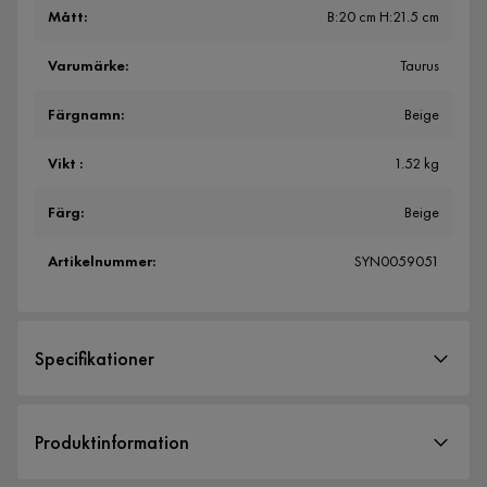
Mått
:
B:20 cm H:21.5 cm
Varumärke
:
Taurus
Färgnamn
:
Beige
Vikt
:
1.52 kg
Färg
:
Beige
Artikelnummer
:
SYN0059051
Specifikationer
Artikelnummer:
SYN0059051
Produktinformation
Storlek