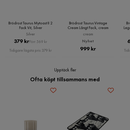
Löstagbar smulbricka
Brödrost Taurus Mytoast II 2
Brödrost Taurus Vintage
Br
Mått och Vikt
Fack Vit, Silver
Cream Långt Fack, cream
Lege
Silver
cream
Höjd (mm): 215
Pris
Original
379 kr
Nyhet
Förr 569 kr
Bredd (mm): 200
Pris
Pris
999 kr
Tidigare lägsta pris 379 kr
Tid
Vikt (kg): 1.01
Upptäck fler
Ofta köpt tillsammans med