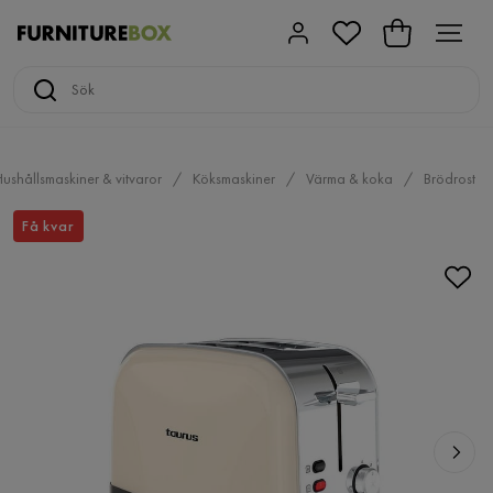
ushållsmaskiner & vitvaror
Köksmaskiner
Värma & koka
Brödrost
Få kvar