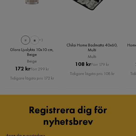
+3
Chilai Home Badmatta 40x60,
Home
Glora Ljuslykta 10x10 cm,
Multi
Beige
Multi
Beige
Pris
Original
108 kr
Förr 179 kr
Pris
Original
172 kr
Förr 299 kr
Pris
Tidigare lägsta pris 108 kr
Tid
Pris
Tidigare lägsta pris 172 kr
Registrera dig för
nyhetsbrev
Ange din e-postadress