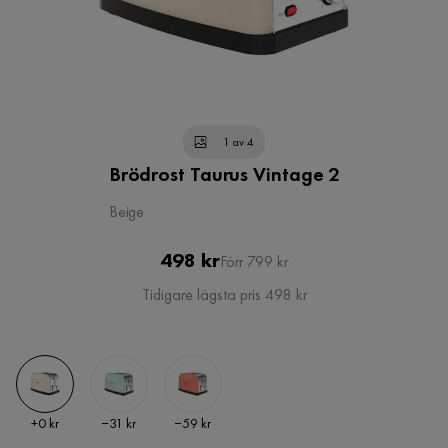
1 av 4
Brödrost Taurus Vintage 2
Beige
Pris
Original
498 kr
Förr 799 kr
Pris
Tidigare lägsta pris 498 kr
Pris
Pris
Pris
+
0 kr
−31 kr
−59 kr