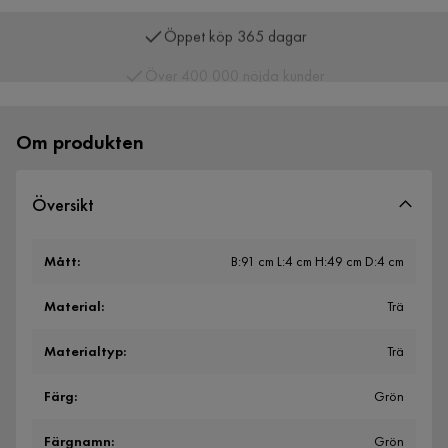
Öppet köp 365 dagar
Över 400 000 nöjda kunder
Om produkten
Översikt
Mått
:
B:91 cm L:4 cm H:49 cm D:4 cm
Material
:
Trä
Materialtyp
:
Trä
Färg
:
Grön
Färgnamn
:
Grön