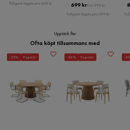
Petimat S
Pris
PS
Tidigare lägsta pris 649 kr
Pris
Original
699 kr
8
Förr 999 kr
Nyckelfunktioner:
Pris
Tidigare lägsta pris 699 kr
Tid
4 år sedan
Upptäck fler
Monteringsinformation:
Verified by Trustvoice
Ofta köpt tillsammans med
Ytterligare information:
-33%
Populär
-36%
Populär
-4
Underhållstips:
Metall: