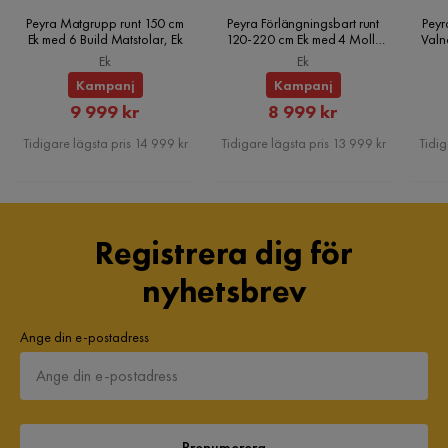
Peyra Matgrupp runt 150 cm
Peyra Förlängningsbart runt
Peyr
Ek med 6 Build Matstolar, Ek
120-220 cm Ek med 4 Molly
Valn
Matstolar, Ek
Ek
Ek
Kampanj
Kampanj
Rabatterat
Rabatterat
9 999 kr
8 999 kr
Pris
Pris
Tidigare lägsta pris 14 999 kr
Tidigare lägsta pris 13 999 kr
Tidig
Registrera dig för
nyhetsbrev
Ange din e-postadress
Prenumerera