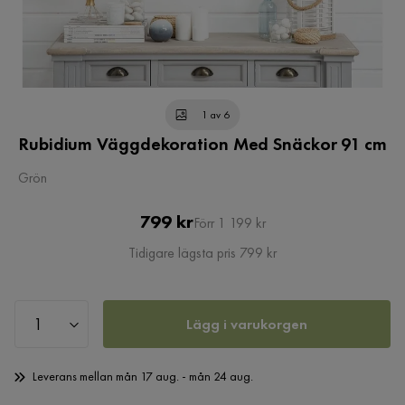
1 av 6
Rubidium Väggdekoration Med Snäckor 91 cm
Grön
Pris
Original
799 kr
Förr 1 199 kr
Pris
Tidigare lägsta pris 799 kr
Lägg i varukorgen
Leverans mellan mån 17 aug. - mån 24 aug.