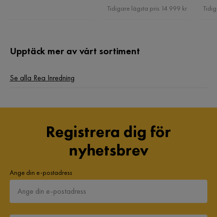
Pris
Tidigare lägsta pris 14 999 kr
Tidig
Upptäck mer av vårt sortiment
Se alla Rea Inredning
Registrera dig för
nyhetsbrev
Ange din e-postadress