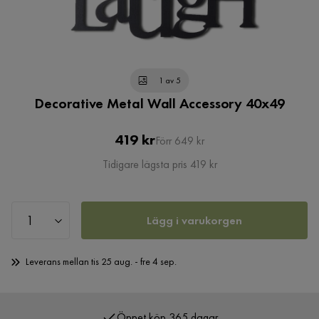
1 av 5
Decorative Metal Wall Accessory 40x49
Pris
Original
419 kr
Förr 649 kr
Pris
Tidigare lägsta pris 419 kr
Lägg i varukorgen
Leverans mellan tis 25 aug. - fre 4 sep.
Öppet köp 365 dagar