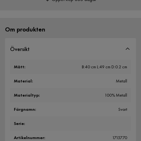
Över 400 000 nöjda kunder
Om produkten
Översikt
Mått
:
B:40 cm L:49 cm D:0.2 cm
Material
:
Metall
Materialtyp
:
100% Metall
Färgnamn
:
Svart
Serie
:
Artikelnummer
:
1715770