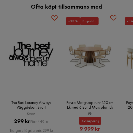
Ofta köpt tillsammans med
-33%
Populär
-3
The Best Lourney Always
Peyra Matgrupp runt 150 cm
Peyr
Väggdekor, Svart
Ek med 6 Build Matstolar, Ek
120
Svart
Ek
Pris
Original
299 kr
Kampanj
Förr 449 kr
Rabatterat
Pris
9 999 kr
Tidigare lägsta pris 299 kr