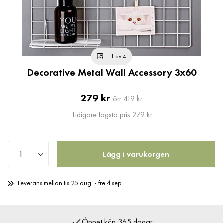
1 av 4
Decorative Metal Wall Accessory 3x60
Pris
Original
279 kr
Förr 419 kr
Pris
Tidigare lägsta pris 279 kr
Lägg i varukorgen
Leverans mellan tis 25 aug. - fre 4 sep.
Öppet köp 365 dagar