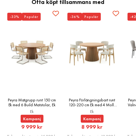
Ofta köpt tillsammans med
-33%
Populär
-36%
Populär
-4
Peyra Matgrupp runt 150 cm
Peyra Förlängningsbart runt
Peyr
Ek med 6 Build Matstolar, Ek
120-220 cm Ek med 4 Molly
Valn
Matstolar, Ek
Ek
Ek
Kampanj
Kampanj
Rabatterat
Rabatterat
9 999 kr
8 999 kr
Pris
Pris