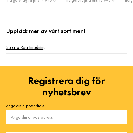
Tidigare lägsta pris 14 999 kr
Tidigare lägsta pris 13 999 kr
Tidig
Upptäck mer av vårt sortiment
Se alla Rea Inredning
Registrera dig för
nyhetsbrev
Ange din e-postadress