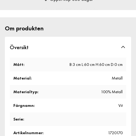
Över 400 000 nöjda kunder
Om produkten
Översikt
Mått
:
B:3 cm L:60 cm H:60 cm D:0 cm
Material
:
Metall
Materialtyp
:
100% Metall
Färgnamn
:
Vit
Serie
:
Artikelnummer
:
1720170