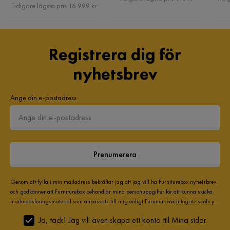
Pris
Tidigare lägsta pris 16 999 kr
Registrera dig för
nyhetsbrev
Ange din e-postadress
Prenumerera
Genom att fylla i min mailadress bekräftar jag att jag vill ha Furniturebox nyhetsbrev
och godkänner att Furniturebox behandlar mina personuppgifter för att kunna skicka
marknadsföringsmaterial som anpassats till mig enligt Furniturebox
Integritetspolicy
.
Ja, tack! Jag vill även skapa ett konto till Mina sidor.