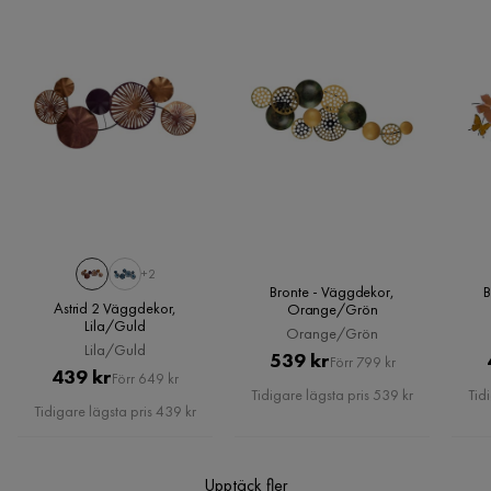
Vill du förenkla din leverans ytterligare? Vi har flera
Färgnamn
Blå,Orange,Champange
tilläggstjänster som exempelvis kvällsleverans och inbärning
Kundservice
som du kan välja i kassan. Om inga tillvalstjänster visas, kan
Serie
vi tyvärr inte erbjuda dessa för ditt postnummer och valda
produkter.
Läs våra
Köpvillkor
för mer information.
+2
Bronte - Väggdekor,
B
Astrid 2 Väggdekor,
Orange/Grön
Lila/Guld
Orange/Grön
Lila/Guld
Pris
Original
539 kr
Förr 799 kr
Pris
Original
439 kr
Förr 649 kr
Pris
Tidigare lägsta pris 539 kr
Tid
Pris
Tidigare lägsta pris 439 kr
Upptäck fler