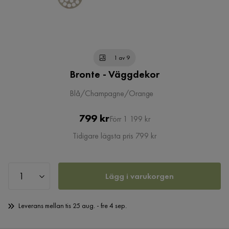
1 av 9
Bronte - Väggdekor
Blå/Champagne/Orange
Pris
Original
799 kr
Förr 1 199 kr
Pris
Tidigare lägsta pris 799 kr
Lägg i varukorgen
Leverans mellan tis 25 aug. - fre 4 sep.
Öppet köp 365 dagar