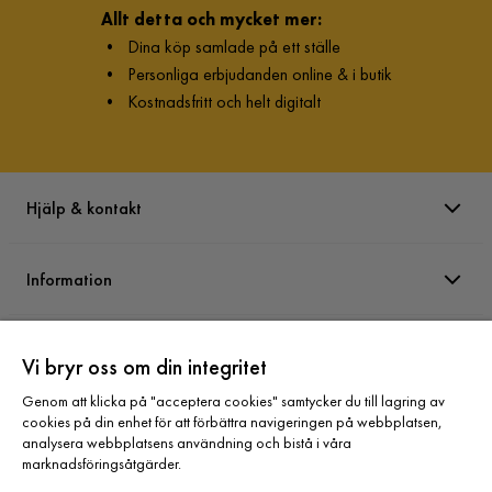
Allt detta och mycket mer:
•
Dina köp samlade på ett ställe
•
Personliga erbjudanden online & i butik
•
Kostnadsfritt och helt digitalt
Hjälp & kontakt
Information
Varumärken
Vi bryr oss om din integritet
Genom att klicka på "acceptera cookies" samtycker du till lagring av
Sortiment
cookies på din enhet för att förbättra navigeringen på webbplatsen,
analysera webbplatsens användning och bistå i våra
marknadsföringsåtgärder.