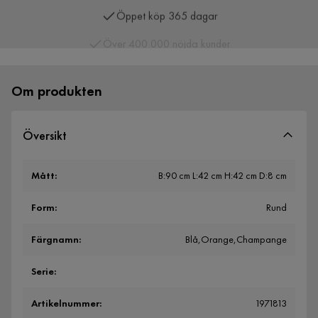
Över 400 000 nöjda kunder
Om produkten
Översikt
Mått
:
B:90 cm L:42 cm H:42 cm D:8 cm
Form
:
Rund
Färgnamn
:
Blå,Orange,Champange
Serie
:
Artikelnummer
:
1971813