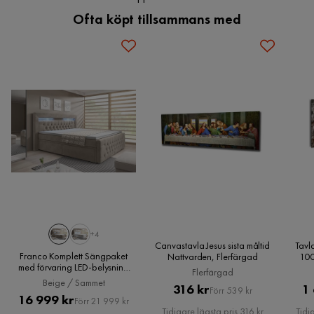
Ofta köpt tillsammans med
+4
Canvastavla Jesus sista måltid
Tavl
Franco Komplett Sängpaket
Nattvarden, Flerfärgad
100
med förvaring LED-belysning
Flerfärgad
180x200 cm, Beige / Sammet
Beige / Sammet
Pris
Original
316 kr
1
Förr 539 kr
Pris
Original
16 999 kr
Förr 21 999 kr
Pris
Tidigare lägsta pris 316 kr
Tidi