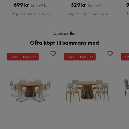
Pris
Original
Pris
Original
699 kr
529 kr
9
Förr 999 kr
Förr 799 kr
Nyckelfunktioner:
Pris
Pris
Tidigare lägsta pris 699 kr
Tidigare lägsta pris 529 kr
Tid
Upptäck fler
Monteringsinformation:
Ofta köpt tillsammans med
Underhållstips:
-33%
Populär
-36%
Populär
-4
Metall: