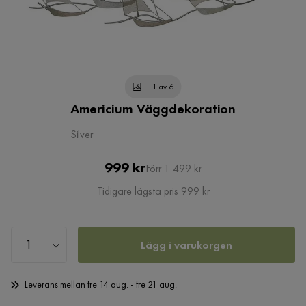
1 av 6
Americium Väggdekoration
Silver
Pris
Original
999 kr
Förr 1 499 kr
Pris
Tidigare lägsta pris 999 kr
Lägg i varukorgen
Leverans mellan fre 14 aug. - fre 21 aug.