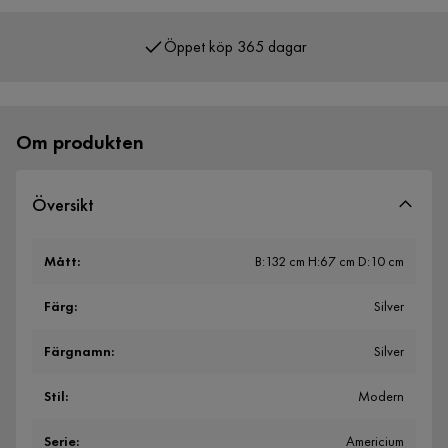
Öppet köp 365 dagar
Över 400 000 nöjda kunder
Om produkten
Översikt
Mått
:
B:132 cm H:67 cm D:10 cm
Färg
:
Silver
Färgnamn
:
Silver
Stil
:
Modern
Serie
:
Americium