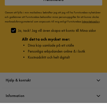
Genom att fylla i min mailadress bekräftar jag att jag vill ha Furniturebox nyhetsbrev
och godkänner att Furniturebox behandlar mina personuppgifter för att kunna skicka
marknadsföringsmaterial som anpassats till mig enligt Furniturebox
Integritetspolicy
.
Ja, tack! Jag vill även skapa ett konto till Mina sidor.
Allt detta och mycket mer:
•
Dina köp samlade på ett ställe
•
Personliga erbjudanden online & i butik
•
Kostnadsfritt och helt digitalt
Hjälp & kontakt
Information