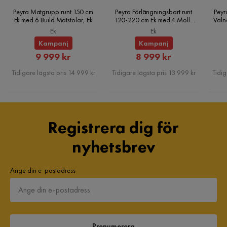
Peyra Matgrupp runt 150 cm
Peyra Förlängningsbart runt
Peyr
Ek med 6 Build Matstolar, Ek
120-220 cm Ek med 4 Molly
Valn
Matstolar, Ek
Ek
Ek
Kampanj
Kampanj
Rabatterat
Rabatterat
9 999 kr
8 999 kr
Pris
Pris
Tidigare lägsta pris 14 999 kr
Tidigare lägsta pris 13 999 kr
Tidig
Registrera dig för
nyhetsbrev
Ange din e-postadress
Prenumerera