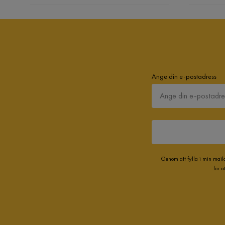
Montering krävs
Ja
Bustorp Garderob 58 cm
Storlek
Ange din e-postadress
Höjd
171.5 cm
Djup
37 cm
Material
Material stomme
MDF
Genom att fylla i min mail
för 
Materialutseende
Trä
Övrigt