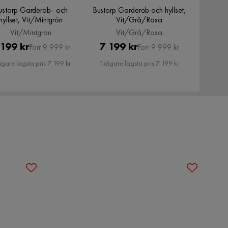
ustorp Garderob- och
Bustorp Garderob och hyllset,
hyllset, Vit/Mintgrön
Vit/Grå/Rosa
Vit/Mintgrön
Vit/Grå/Rosa
Pris
Original
Pris
Original
 199 kr
7 199 kr
Förr 9 999 kr
Förr 9 999 kr
Pris
Pris
igare lägsta pris 7 199 kr
Tidigare lägsta pris 7 199 kr