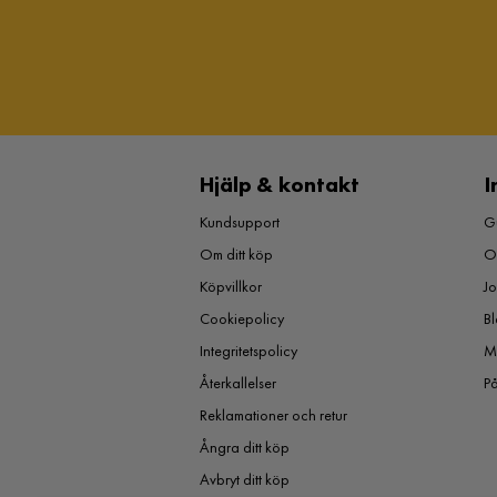
Färg
Turkos
Barn
Ja
Montering krävs
Ja
Hjälp & kontakt
I
Kundsupport
Gu
Om ditt köp
O
Köpvillkor
J
Cookiepolicy
Bl
Integritetspolicy
M
Återkallelser
P
Reklamationer och retur
Ångra ditt köp
Avbryt ditt köp