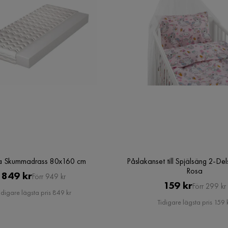
Bredd
58 cm
Material
Trä
Materialval
MDF
a Skummadrass 80x160 cm
Påslakanset till Spjälsäng 2-Del
Rosa
Pris
Original
849 kr
Förr 949 kr
Pris
Original
159 kr
Förr 299 kr
Pris
Färg
Grå
idigare lägsta pris 849 kr
Pris
Tidigare lägsta pris 159 
Stil
Tidlös