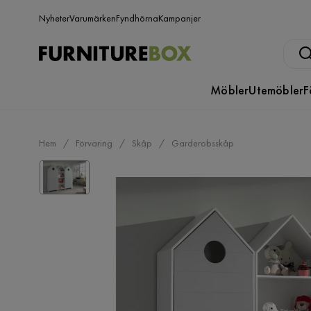
Nyheter
Varumärken
Fyndhörna
Kampanjer
Möbler
Utemöbler
F
Hem
Förvaring
Skåp
Garderobsskåp