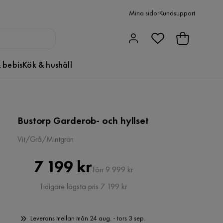
Mina sidor
Kundsupport
 bebis
Kök & hushåll
Bustorp Garderob- och hyllset
Vit/Grå/Mintgrön
Pris
Original
7 199 kr
Förr 9 999 kr
Pris
Tidigare lägsta pris 7 199 kr
Leverans mellan mån 24 aug. - tors 3 sep.