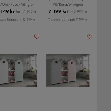
t/Grå/Rosa/Mintgrön
Vit/Rosa/Mintgrön
Pris
Original
Pris
Original
 149 kr
7 199 kr
Förr 17 499 kr
Förr 9 999 kr
Pris
Pris
igare lägsta pris 12 149 kr
Tidigare lägsta pris 7 199 kr