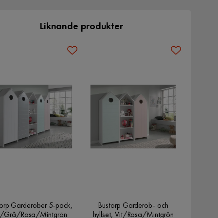
Liknande produkter
orp Garderober 5-pack,
Bustorp Garderob- och
t/Grå/Rosa/Mintgrön
hyllset, Vit/Rosa/Mintgrön