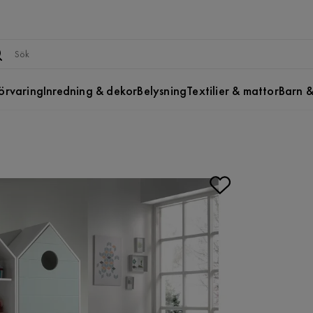
örvaring
Inredning & dekor
Belysning
Textilier & mattor
Barn &