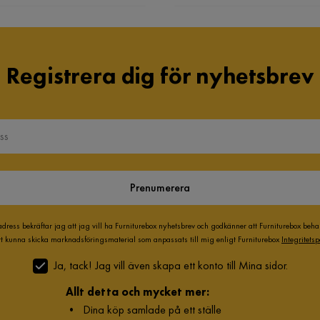
Serie
Bustorp
Registrera dig för nyhetsbrev
Bredd
58 cm
Prenumerera
Material
Trä
adress bekräftar jag att jag vill ha Furniturebox nyhetsbrev och godkänner att Furniturebox beh
att kunna skicka marknadsföringsmaterial som anpassats till mig enligt Furniturebox
Integritetsp
Materialval
MDF
Ja, tack! Jag vill även skapa ett konto till Mina sidor.
Allt detta och mycket mer:
•
Dina köp samlade på ett ställe