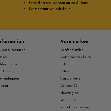
Färgnamn
•
Personliga erbjudanden online & i butik
Turkos
•
Kostnadsfritt och helt digitalt
Stil
Tidlös
Serie
Bustorp
nformation
Varumärken
ider & inspiration
Comfort Garden
m oss
Scandinavian Choice
obba hos oss
deNoord
ack Friday
Hillerstorp
ellandagsrea
Venture Home
åskrea
Concept 55
Bloomington
WOOOD
Visa alla varumärken