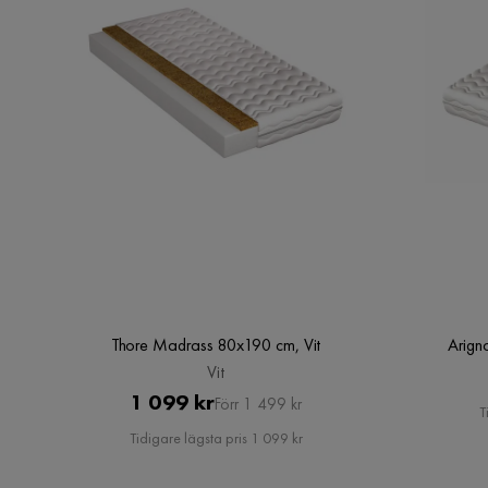
Bustorp Garderob 58 cm
Storlek
Höjd
171.5 cm
Djup
37 cm
Material
Material stomme
MDF
Materialutseende
Trä
Thore Madrass 80x190 cm, Vit
Arign
Övrigt
Vit
Pris
Original
1 099 kr
Förr 1 499 kr
Barn
Ja
T
Pris
Tidigare lägsta pris 1 099 kr
Färgnamn
Grey