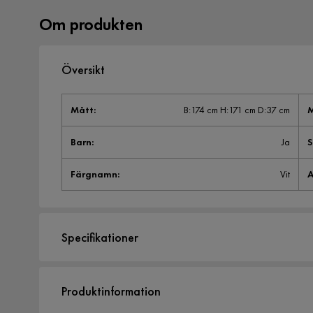
Om produkten
Översikt
Mått
:
B:174 cm H:171 cm D:37 cm
M
Barn
:
Ja
S
Färgnamn
:
Vit
A
Specifikationer
Artikelnummer:
1270424
Produktinformation
Storlek