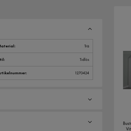
aterial
:
Trä
til
:
Tidlös
rtikelnummer
:
1270424
Bust
Vi