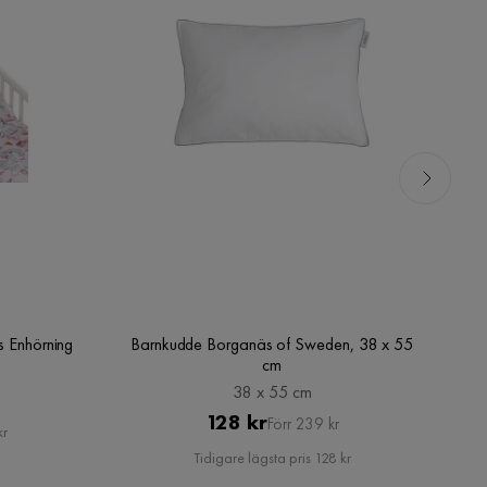
s Enhörning
Barnkudde Borganäs of Sweden, 38 x 55
cm
38 x 55 cm
Pris
Original
128 kr
Förr 239 kr
kr
Pris
Tidigare lägsta pris 128 kr