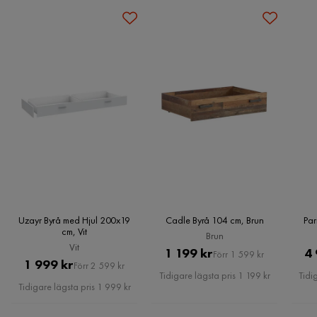
hem eller till utlämningsställe.
Kundservice
Materialval
MDF
Vill du förenkla din leverans ytterligare? Vi har flera
Materialtyp
MDF
tilläggstjänster som exempelvis kvällsleverans och inbärning
Kundservice
som du kan välja i kassan. Om inga tillvalstjänster visas, kan
Övrigt
vi tyvärr inte erbjuda dessa för ditt postnummer och valda
produkter.
Färg
Vit
Läs våra
Köpvillkor
för mer information.
Färgnamn
Vit
Stil
Tidlös
Serie
Uzayr Byrå med Hjul 200x19
Cadle Byrå 104 cm, Brun
Par
cm, Vit
Brun
Vit
Pris
Original
1 199 kr
4 
Förr 1 599 kr
Pris
Original
1 999 kr
Förr 2 599 kr
Pris
Tidigare lägsta pris 1 199 kr
Tidi
Pris
Tidigare lägsta pris 1 999 kr