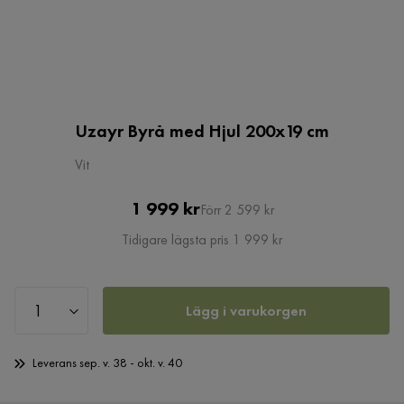
Uzayr Byrå med Hjul 200x19 cm
Vit
Pris
Original
1 999 kr
Förr 2 599 kr
Pris
Tidigare lägsta pris 1 999 kr
Lägg i varukorgen
Leverans sep. v. 38 - okt. v. 40