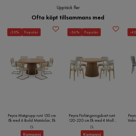
Upptäck fler
Ofta köpt tillsammans med
-33%
Populär
-36%
Populär
-4
Peyra Matgrupp runt 150 cm
Peyra Förlängningsbart runt
Peyr
Ek med 6 Build Matstolar, Ek
120-220 cm Ek med 4 Molly
Valn
Matstolar, Ek
Ek
Ek
Kampanj
Kampanj