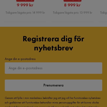
Rabatterat
Rabatterat
9 999 kr
8 999 kr
Pris
Pris
Tidigare lägsta pris 14 999 kr
Tidigare lägsta pris 13 999 kr
Tidig
Registrera dig för
nyhetsbrev
Ange din e-postadress
Prenumerera
Genom att fylla i min mailadress bekräftar jag att jag vill ha Furniturebox nyhetsbrev
och godkänner att Furniturebox behandlar mina personuppgifter för att kunna skicka
marknadsföringsmaterial som anpassats till mig enligt Furniturebox
Integritetspolicy
.