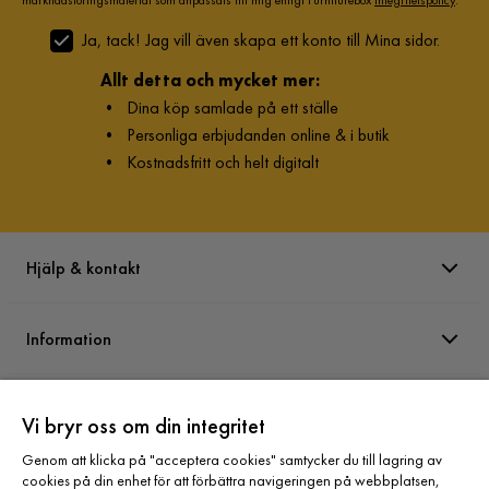
Ja, tack! Jag vill även skapa ett konto till Mina sidor.
Allt detta och mycket mer:
•
Dina köp samlade på ett ställe
•
Personliga erbjudanden online & i butik
•
Kostnadsfritt och helt digitalt
Hjälp & kontakt
Information
Varumärken
Vi bryr oss om din integritet
Genom att klicka på "acceptera cookies" samtycker du till lagring av
Sortiment
cookies på din enhet för att förbättra navigeringen på webbplatsen,