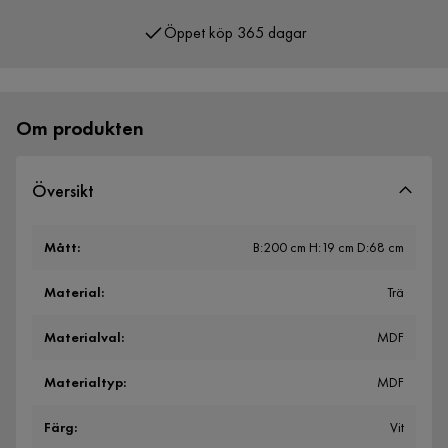
Öppet köp 365 dagar
Över 400 000 nöjda kunder
Om produkten
Översikt
Mått
:
B:200 cm H:19 cm D:68 cm
Material
:
Trä
Materialval
:
MDF
Materialtyp
:
MDF
Färg
:
Vit