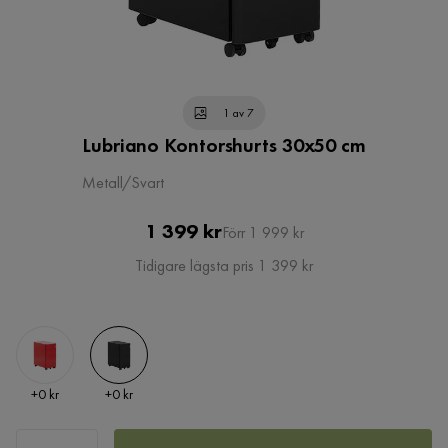
1 av 7
Lubriano Kontorshurts 30x50 cm
Metall/Svart
Pris
Original
1 399 kr
Förr 1 999 kr
Pris
Tidigare lägsta pris 1 399 kr
Pris
Pris
+
0 kr
+
0 kr