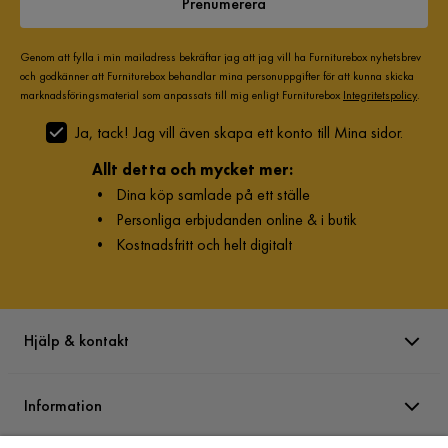
Prenumerera
Genom att fylla i min mailadress bekräftar jag att jag vill ha Furniturebox nyhetsbrev
och godkänner att Furniturebox behandlar mina personuppgifter för att kunna skicka
marknadsföringsmaterial som anpassats till mig enligt Furniturebox
Integritetspolicy
.
Ja, tack! Jag vill även skapa ett konto till Mina sidor.
Allt detta och mycket mer:
•
Dina köp samlade på ett ställe
•
Personliga erbjudanden online & i butik
•
Kostnadsfritt och helt digitalt
Hjälp & kontakt
Information