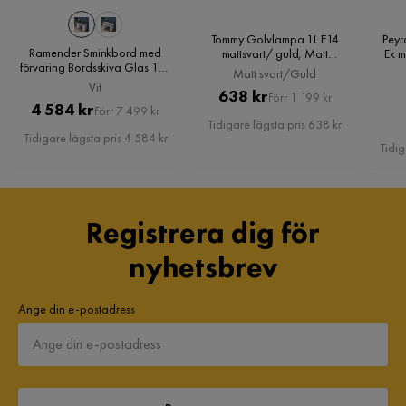
Monteringsinformation:
Kräver inte installation
Tommy Golvlampa 1L E14
Peyr
Underhållstips:
Ramender Sminkbord med
mattsvart/ guld, Matt
Ek m
förvaring Bordsskiva Glas 120
svart/Guld
Matt svart/Guld
cm, Vit
Vit
Pris
Original
638 kr
Stål:
Förr 1 199 kr
Pris
Original
4 584 kr
Förr 7 499 kr
1. Rengör med ett milt rengöringsmedel och en mjuk trasa,
Pris
Tidigare lägsta pris 638 kr
Pris
Tidigare lägsta pris 4 584 kr
torka torrt efteråt
Tidig
2. Använd polermedel på koppar eller kromade element
3. Undvik repor genom att inte använda rengöringsmedel.
Registrera dig för
nyhetsbrev
Ange din e-postadress