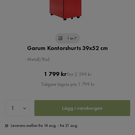
1 av 7
Garum Kontorshurts 39x52 cm
Metall/Röd
Pris
Original
1 799 kr
Förr 2 599 kr
Pris
Tidigare lägsta pris 1 799 kr
Lägg i varukorgen
Leverans mellan fre 14 aug. - fre 21 aug.