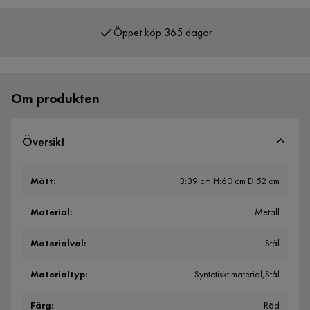
Öppet köp 365 dagar
Över 400 000 nöjda kunder
Om produkten
Översikt
Mått
:
B:39 cm H:60 cm D:52 cm
Material
:
Metall
Materialval
:
Stål
Materialtyp
:
Syntetiskt material,Stål
Färg
:
Röd