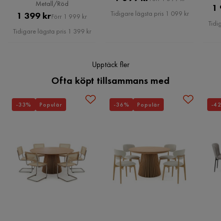
Djup:
Metall/Röd
1 
Pris
Bredd:
Tidigare lägsta pris 1 099 kr
Pris
Original
1 399 kr
Förr 1 999 kr
Tidi
Höjd:
Pris
Tidigare lägsta pris 1 399 kr
Vikt:
Lådans viktkapacitet:
Toppens viktkapacitet:
Upptäck fler
Ofta köpt tillsammans med
Erbjudandet inkluderar:
-33%
Populär
-36%
Populär
-4
Nyckelfunktioner:
Monteringsinformation:
Underhållstips:
Stål: