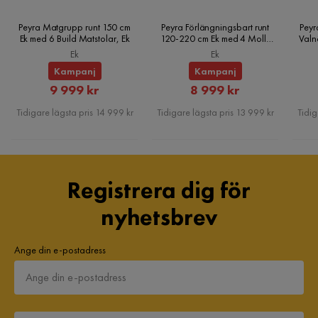
Peyra Matgrupp runt 150 cm
Peyra Förlängningsbart runt
Peyr
Ek med 6 Build Matstolar, Ek
120-220 cm Ek med 4 Molly
Valn
Matstolar, Ek
Ek
Ek
Kampanj
Kampanj
Rabatterat
Rabatterat
9 999 kr
8 999 kr
Pris
Pris
Tidigare lägsta pris 14 999 kr
Tidigare lägsta pris 13 999 kr
Tidig
Registrera dig för
nyhetsbrev
Ange din e-postadress