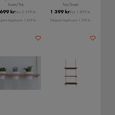
Svart/Trä
Trä/Svart
Pris
Original
Pris
Original
 699 kr
1 399 kr
Förr 2 599 kr
Förr 1 899 kr
Pris
Pris
igare lägsta pris 1 699 kr
Tidigare lägsta pris 1 399 kr