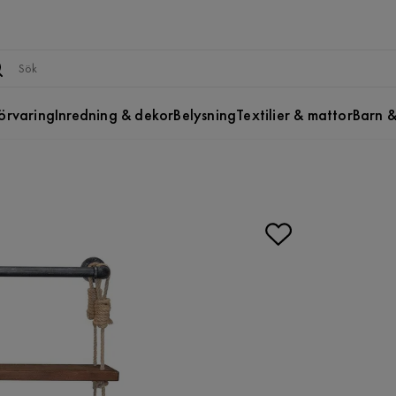
örvaring
Inredning & dekor
Belysning
Textilier & mattor
Barn &