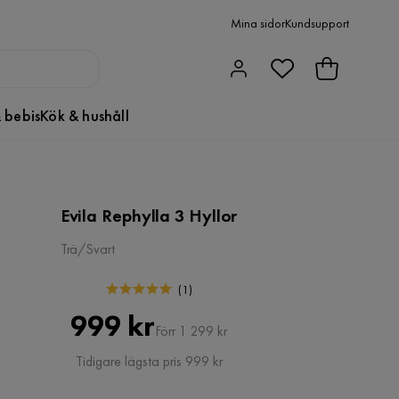
Mina sidor
Kundsupport
 bebis
Kök & hushåll
Evila Rephylla 3 Hyllor
Trä/Svart
(
1
)
Pris
Original
999 kr
Förr 1 299 kr
Pris
Tidigare lägsta pris 999 kr