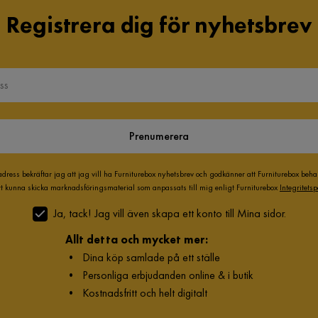
Registrera dig för nyhetsbrev
Prenumerera
adress bekräftar jag att jag vill ha Furniturebox nyhetsbrev och godkänner att Furniturebox beh
att kunna skicka marknadsföringsmaterial som anpassats till mig enligt Furniturebox
Integritetsp
Ja, tack! Jag vill även skapa ett konto till Mina sidor.
Allt detta och mycket mer:
•
Dina köp samlade på ett ställe
•
Personliga erbjudanden online & i butik
•
Kostnadsfritt och helt digitalt