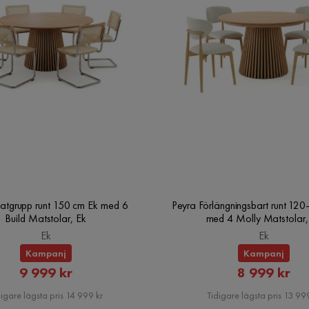
atgrupp runt 150 cm Ek med 6
Peyra Förlängningsbart runt 12
Build Matstolar, Ek
med 4 Molly Matstolar,
Ek
Ek
Kampanj
Kampanj
Rabatterat
Rabatte
9 999 kr
8 999 kr
Pris
Pris
igare lägsta pris 14 999 kr
Tidigare lägsta pris 13 999