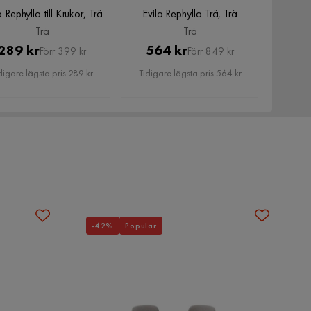
a Rephylla till Krukor, Trä
Evila Rephylla Trä, Trä
Trä
Trä
Pris
Original
Pris
Original
289 kr
564 kr
Förr 399 kr
Förr 849 kr
Pris
Pris
digare lägsta pris 289 kr
Tidigare lägsta pris 564 kr
-42%
Populär