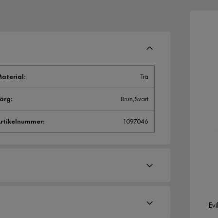
aterial
:
Trä
ärg
:
Brun,Svart
rtikelnummer
:
1097046
Evi