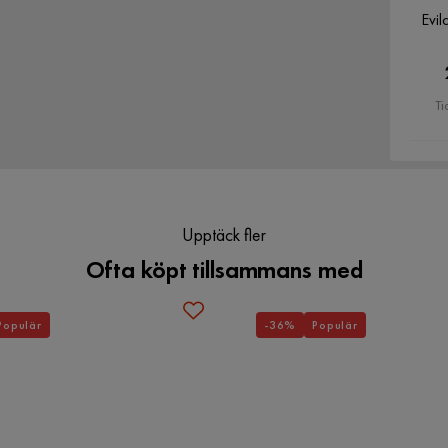
Evil
Verified by Trustvoice
Ti
Upptäck fler
Ofta köpt tillsammans med
Populär
-36%
Populär