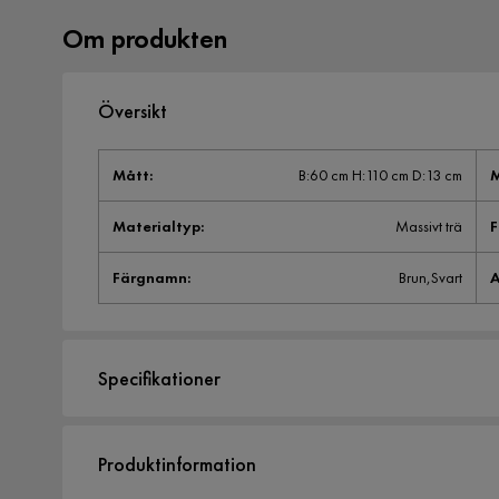
Om produkten
Översikt
Mått
:
B:60 cm H:110 cm D:13 cm
M
Materialtyp
:
Massivt trä
F
Färgnamn
:
Brun,Svart
A
Specifikationer
Artikelnummer:
1097046
Produktinformation
Storlek