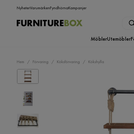
Nyheter
Varumärken
Fyndhörna
Kampanjer
Möbler
Utemöbler
F
Hem
Förvaring
Köksförvaring
Kökshylla