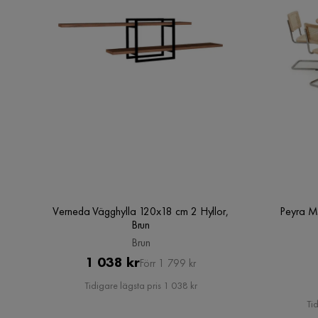
Verneda Vägghylla 120x18 cm 2 Hyllor,
Peyra M
Brun
Brun
Pris
Original
1 038 kr
Förr 1 799 kr
Pris
Tidigare lägsta pris 1 038 kr
Tid