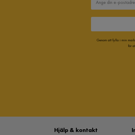
Genom att fylla i min mail
för 
Hjälp & kontakt
I