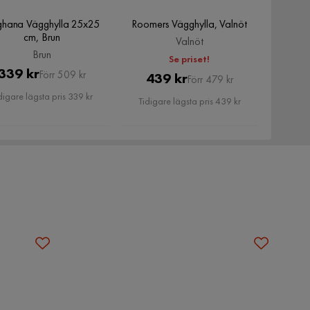
hana Vägghylla 25x25
Roomers Vägghylla, Valnöt
cm, Brun
Valnöt
Brun
Se priset!
Pris
Original
339 kr
Förr 509 kr
Pris
Original
439 kr
Förr 479 kr
Pris
Pris
digare lägsta pris 339 kr
Tidigare lägsta pris 439 kr