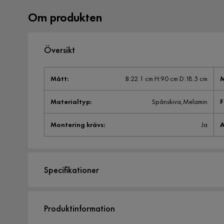
Om produkten
Översikt
Mått
:
B:22.1 cm H:90 cm D:18.5 cm
M
Materialtyp
:
Spånskiva,Melamin
Montering krävs
:
Ja
A
Specifikationer
Artikelnummer:
2022876
Produktinformation
Storlek