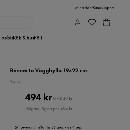
Mina sidor
Kundsupport
 bebis
Kök & hushåll
Bennerto Vägghylla 19x22 cm
Valnöt
Pris
Original
494 kr
Förr 849 kr
Pris
Tidigare lägsta pris 494 kr
Leverans mellan tis 25 aug. - fre 4 sep.