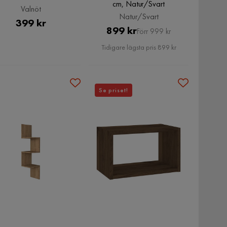
cm, Natur/Svart
Valnöt
Natur/Svart
Pris
399 kr
Pris
Original
899 kr
Förr 999 kr
Pris
Tidigare lägsta pris 899 kr
Se priset!