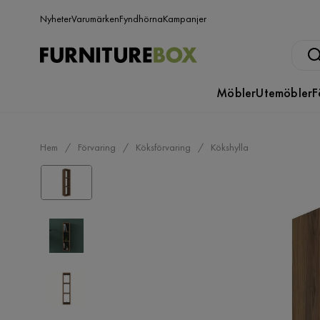
Nyheter
Varumärken
Fyndhörna
Kampanjer
Möbler
Utemöbler
F
Hem
Förvaring
Köksförvaring
Kökshylla