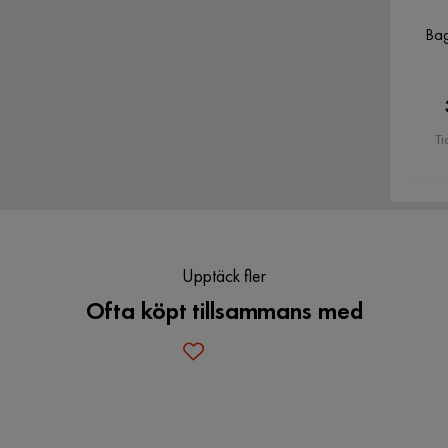
Bag
to Vägghylla. Beställ idag och njut av en stilfull
Ti
Upptäck fler
Ofta köpt tillsammans med