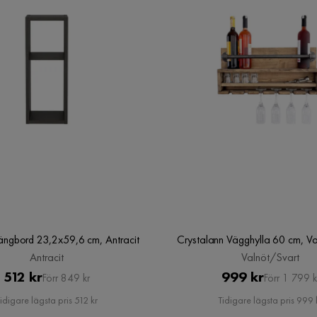
ängbord 23,2x59,6 cm, Antracit
Crystalann Vägghylla 60 cm, Va
Antracit
Valnöt/Svart
Pris
Original
Pris
Original
512 kr
999 kr
Förr 849 kr
Förr 1 799 k
Pris
Pris
idigare lägsta pris 512 kr
Tidigare lägsta pris 999 