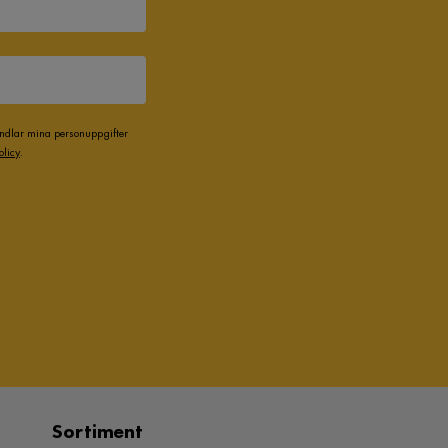
andlar mina personuppgifter
olicy
.
Sortiment