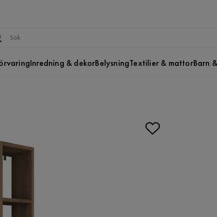
örvaring
Inredning & dekor
Belysning
Textilier & mattor
Barn &