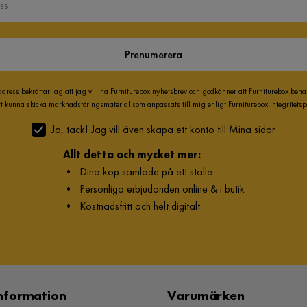
Prenumerera
adress bekräftar jag att jag vill ha Furniturebox nyhetsbrev och godkänner att Furniturebox beh
att kunna skicka marknadsföringsmaterial som anpassats till mig enligt Furniturebox
Integritetsp
Ja, tack! Jag vill även skapa ett konto till Mina sidor.
Allt detta och mycket mer:
•
Dina köp samlade på ett ställe
•
Personliga erbjudanden online & i butik
•
Kostnadsfritt och helt digitalt
nformation
Varumärken