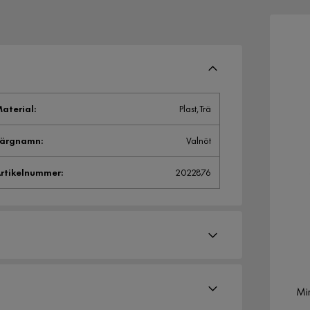
aterial
:
Plast,Trä
Färgnamn
:
Valnöt
rtikelnummer
:
2022876
Mi