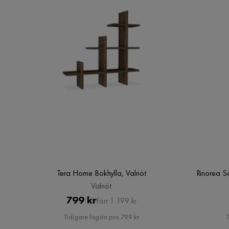
Tera Home Bokhylla, Valnöt
Rinorea S
Valnöt
Pris
Original
799 kr
Förr 1 199 kr
Pris
Tidigare lägsta pris 799 kr
T