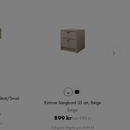
lnöt/Svart
Kintore Sängbord 35 cm, Beige
Beige
r
Pris
Original
899 kr
Förr 999 kr
kr
Pris
Tidigare lägsta pris 899 kr