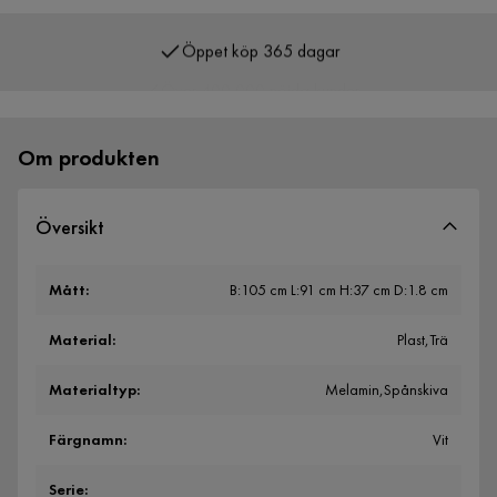
Öppet köp 365 dagar
Över 400 000 nöjda kunder
Om produkten
Översikt
Mått
:
B:105 cm L:91 cm H:37 cm D:1.8 cm
Material
:
Plast,Trä
Materialtyp
:
Melamin,Spånskiva
Färgnamn
:
Vit
Serie
: