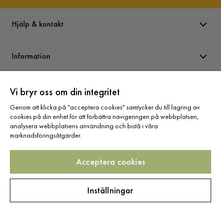
Hjälp & kontakt
Information
Varumärken
Vi bryr oss om din integritet
Genom att klicka på "acceptera cookies" samtycker du till lagring av
cookies på din enhet för att förbättra navigeringen på webbplatsen,
Sortiment
analysera webbplatsens användning och bistå i våra
marknadsföringsåtgärder.
Acceptera cookies
Följ oss
Inställningar
Copyright © 2025 Home Furnishing Nordic AB