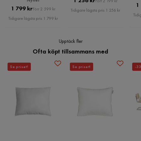
1 256 kr
Förr 2 199 kr
1
Pris
Original
1 799 kr
Pris
Förr 2 599 kr
Tidigare lägsta pris 1 256 kr
Tidi
Pris
Tidigare lägsta pris 1 799 kr
Upptäck fler
Ofta köpt tillsammans med
Se priset!
Se priset!
-3