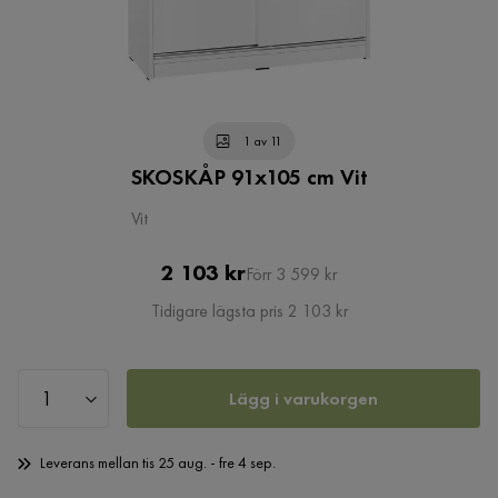
1 av 11
SKOSKÅP 91x105 cm Vit
Vit
Pris
Original
2 103 kr
Förr 3 599 kr
Pris
Tidigare lägsta pris 2 103 kr
Lägg i varukorgen
Leverans mellan tis 25 aug. - fre 4 sep.