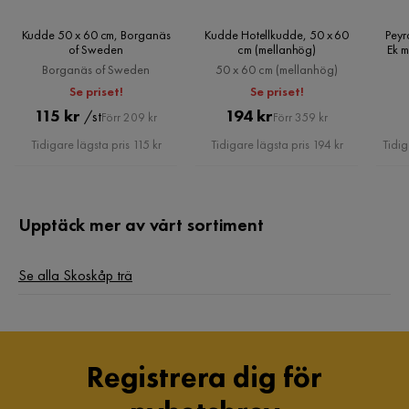
Kudde 50 x 60 cm, Borganäs
Kudde Hotellkudde, 50 x 60
Peyr
of Sweden
cm (mellanhög)
Ek m
Borganäs of Sweden
50 x 60 cm (mellanhög)
Se priset!
Se priset!
Pris
Original
Pris
Original
115 kr
194 kr
/st
Förr 209 kr
Förr 359 kr
Pris
Pris
Tidigare lägsta pris 115 kr
Tidigare lägsta pris 194 kr
Tidig
Upptäck mer av vårt sortiment
Se alla Skoskåp trä
Registrera dig för