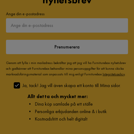
nyhetsbrev
Carin S
CS
Ange din e-postadress
Jättefin skohylla med flera fack. Är nöjd med den förutom fäst
anordningen till väggen.
Har av detta skäl ej kunnat fästa hyllan till väggen eftersom
den är av gips. Det skulle ha varit trä som man kunnat skruva
Prenumerera
i.
7 år sedan
Genom att fylla i min mailadress bekräftar jag att jag vill ha Furniturebox nyhetsbrev
och godkänner att Furniturebox behandlar mina personuppgifter för att kunna skicka
Nils
marknadsföringsmaterial som anpassats till mig enligt Furniturebox
Integritetspolicy
.
N
Ja, tack! Jag vill även skapa ett konto till Mina sidor.
Bra kvalitet bra leverans Jahha allt bra
Allt detta och mycket mer:
•
Dina köp samlade på ett ställe
7 år sedan
•
Personliga erbjudanden online & i butik
•
Kostnadsfritt och helt digitalt
Komar A
KA