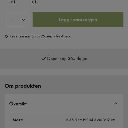
Pris
Pris
+
0 kr
+
0 kr
Lägg i varukorgen
Leverans mellan tis 25 aug. - fre 4 sep.
Öppet köp 365 dagar
Över 400 000 nöjda kunder
Om produkten
Översikt
Mått
:
B:58.5 cm H:104.3 cm D:17 cm