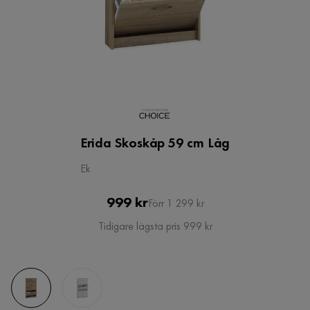
Erida Skoskåp 59 cm Låg
Ek
Pris
Original
999 kr
Förr 1 299 kr
Pris
Tidigare lägsta pris 999 kr