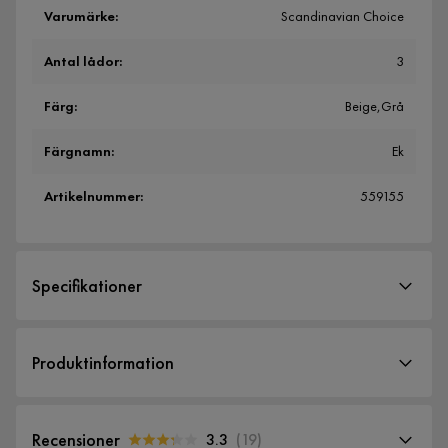
Varumärke
:
Scandinavian Choice
Antal lådor
:
3
Färg
:
Beige,Grå
Färgnamn
:
Ek
Artikelnummer
:
559155
Specifikationer
Artikelnummer:
559155
Produktinformation
Storlek
Höjd
104.3 cm
Recensioner
3.3
(
19
)